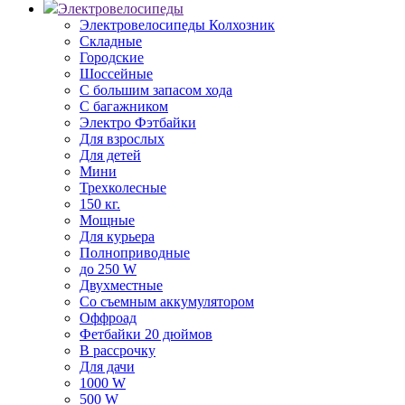
Электровелосипеды
Электровелосипеды Колхозник
Складные
Городские
Шоссейные
С большим запасом хода
С багажником
Электро Фэтбайки
Для взрослых
Для детей
Мини
Трехколесные
150 кг.
Мощные
Для курьера
Полноприводные
до 250 W
Двухместные
Со съемным аккумулятором
Оффроад
Фетбайки 20 дюймов
В рассрочку
Для дачи
1000 W
500 W