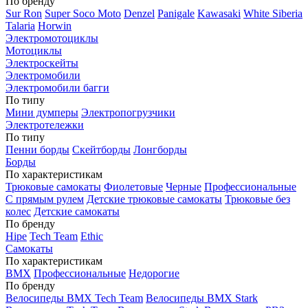
По бренду
Sur Ron
Super Soco Moto
Denzel
Panigale
Kawasaki
White Siberia
Talaria
Horwin
Электромотоциклы
Мотоциклы
Электроскейты
Электромобили
Электромобили багги
По типу
Мини думперы
Электропогрузчики
Электротележки
По типу
Пенни борды
Скейтборды
Лонгборды
Борды
По характеристикам
Трюковые самокаты
Фиолетовые
Черные
Профессиональные
С прямым рулем
Детские трюковые самокаты
Трюковые без
колес
Детские самокаты
По бренду
Hipe
Tech Team
Ethic
Самокаты
По характеристикам
BMX
Профессиональные
Недорогие
По бренду
Велосипеды BMX Tech Team
Велосипеды BMX Stark