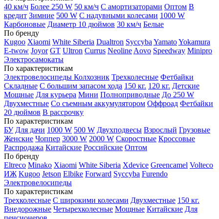
40 км/ч
Более 250 W
50 км/ч
С амортизаторами
Оптом
В
кредит
Зимние
500 W
С надувными колесами
1000 W
Карбоновые
Диаметр 10 дюймов
30 км/ч
Белые
По бренду
Kugoo
Xiaomi
White Siberia
Dualtron
Syccyba
Yamato
Yokamura
E-twow
Joyor
GT
Ultron
Currus
Neoline
Aovo
Speedway
Minipro
Электросамокаты
По характеристикам
Электровелосипеды Колхозник
Трехколесные
Фетбайки
Складные
С большим запасом хода
150 кг.
120 кг.
Детские
Мощные
Для курьера
Мини
Полноприводные
До 250 W
Двухместные
Со съемным аккумулятором
Оффроад
Фетбайки
20 дюймов
В рассрочку
По характеристикам
БУ
Для дачи
1000 W
500 W
Двухподвесы
Взрослый
Грузовые
Женские
Чоппер
3000 W
2000 W
Скоростные
Кроссовые
Распродажа
Китайские
Российские
Оптом
По бренду
Eltreco
Minako
Xiaomi
White Siberia
Xdevice
Greencamel
Volteco
ИЖ
Kugoo
Jetson
Elbike
Forward
Syccyba
Furendo
Электровелосипеды
По характеристикам
Трехколесные
С широкими колесами
Двухместные
150 кг.
Внедорожные
Четырехколесные
Мощные
Китайские
Для
пенсионеров