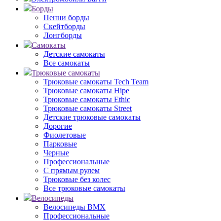
Борды
Пенни борды
Скейтборды
Лонгборды
Самокаты
Детские самокаты
Все самокаты
Трюковые самокаты
Трюковые самокаты Tech Team
Трюковые самокаты Hipe
Трюковые самокаты Ethic
Трюковые самокаты Street
Детские трюковые самокаты
Дорогие
Фиолетовые
Парковые
Черные
Профессиональные
С прямым рулем
Трюковые без колес
Все трюковые самокаты
Велосипеды
Велосипеды BMX
Профессиональные