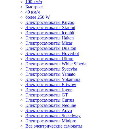
100 км/ч
Быстрые
40 км/ч
более 250 W
Электросамокаты Kugoo
Электросамокаты Xiaomi
Электросамокаты Iconbit
Электросамокаты Halten
Электросамокаты Mizar
Электросамокаты Dualton
Электросамокаты Hoverbot
Электросамокаты Ultron
Электросамокаты White Siberia
Электросамокаты Syccyba
Электросамокаты Yamato
Электросамокаты Yokamura
Электросамокаты E-twow
Электросамокаты Joyor
Электросамокаты GT
Электросамокаты Currus
Электросамокаты Neoline
Электросамокаты Aovo
Электросамокаты Speedway
Электросамокаты Minipro
Все электрические самокаты