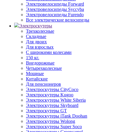
Электровелосипеды Forward
Электровелосипеды Syccyba
Электровелосипеды Furendo
Все электрические велосипеды
Электроскутеры
Трехколесные
Складные
Для двоих
Для взрослых
С широкими колесами
150 кг.
Внедорожные
Четырехколесные
Мощные
Китайские
Для пенсионеров
Электроскутеры CityCoco
Электроскутеры Kugoo
Электроскутеры White Siberia
Электроскутеры Skyboard
Электроскутеры GT
Электроскутеры iTank Doohan
Электроскутеры Wolong
Электроскутеры Super Soco
Электроскутеры Greencamel