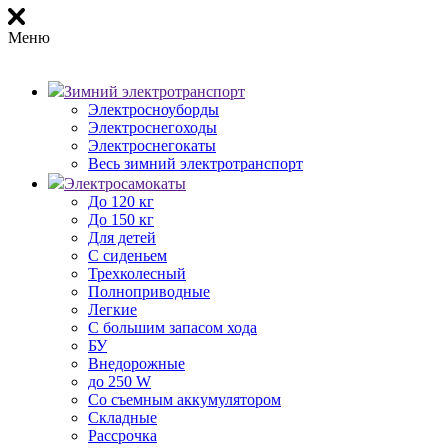
Меню
Зимний электротранспорт
Электросноуборды
Электроснегоходы
Электроснегокаты
Весь зимний электротранспорт
Электросамокаты
До 120 кг
До 150 кг
Для детей
С сиденьем
Трехколесный
Полноприводные
Легкие
С большим запасом хода
БУ
Внедорожные
до 250 W
Со съемным аккумулятором
Складные
Рассрочка