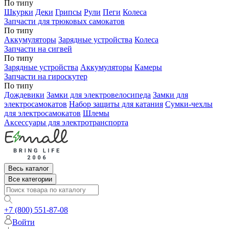
По типу
Шкурки
Деки
Грипсы
Рули
Пеги
Колеса
Запчасти для трюковых самокатов
По типу
Аккумуляторы
Зарядные устройства
Колеса
Запчасти на сигвей
По типу
Зарядные устройства
Аккумуляторы
Камеры
Запчасти на гироскутер
По типу
Дождевики
Замки для электровелосипеда
Замки для
электросамокатов
Набор защиты для катания
Сумки-чехлы
для электросамокатов
Шлемы
Аксессуары для электротранспорта
Весь каталог
Все категории
+7 (800) 551-87-08
Войти