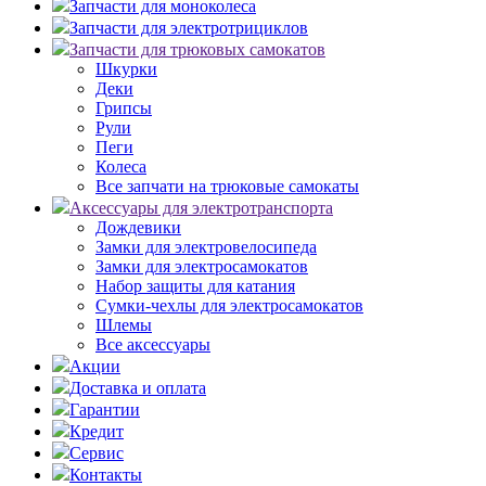
Запчасти для моноколеса
Запчасти для электротрициклов
Запчасти для трюковых самокатов
Шкурки
Деки
Грипсы
Рули
Пеги
Колеса
Все запчати на трюковые самокаты
Аксессуары для электротранспорта
Дождевики
Замки для электровелосипеда
Замки для электросамокатов
Набор защиты для катания
Сумки-чехлы для электросамокатов
Шлемы
Все аксессуары
Акции
Доставка и оплата
Гарантии
Кредит
Сервис
Контакты