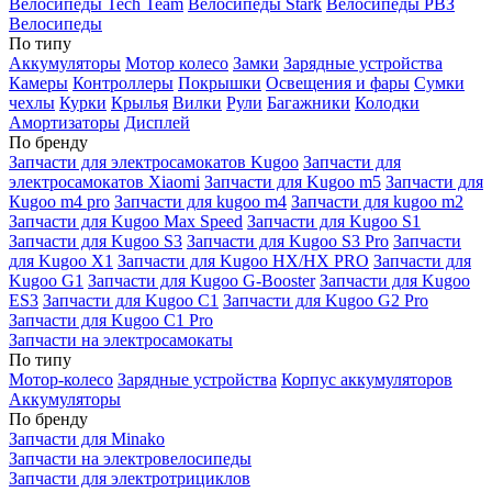
Велосипеды Tech Team
Велосипеды Stark
Велосипеды РВЗ
Велосипеды
По типу
Аккумуляторы
Мотор колесо
Замки
Зарядные устройства
Камеры
Контроллеры
Покрышки
Освещения и фары
Сумки
чехлы
Курки
Крылья
Вилки
Рули
Багажники
Колодки
Амортизаторы
Дисплей
По бренду
Запчасти для электросамокатов Kugoo
Запчасти для
электросамокатов Xiaomi
Запчасти для Kugoo m5
Запчасти для
Кugoo m4 pro
Запчасти для kugoo m4
Запчасти для kugoo m2
Запчасти для Kugoo Max Speed
Запчасти для Kugoo S1
Запчасти для Kugoo S3
Запчасти для Kugoo S3 Pro
Запчасти
для Kugoo X1
Запчасти для Kugoo HX/HX PRO
Запчасти для
Kugoo G1
Запчасти для Kugoo G-Booster
Запчасти для Kugoo
ES3
Запчасти для Kugoo C1
Запчасти для Kugoo G2 Pro
Запчасти для Kugoo C1 Pro
Запчасти на электросамокаты
По типу
Мотор-колесо
Зарядные устройства
Корпус аккумуляторов
Аккумуляторы
По бренду
Запчасти для Minako
Запчасти на электровелосипеды
Запчасти для электротрициклов