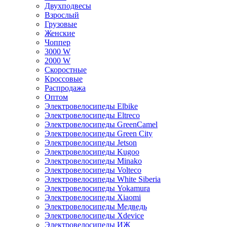
Двухподвесы
Взрослый
Грузовые
Женские
Чоппер
3000 W
2000 W
Скоростные
Кроссовые
Распродажа
Оптом
Электровелосипеды Elbike
Электровелосипеды Eltreco
Электровелосипеды GreenCamel
Электровелосипеды Green City
Электровелосипеды Jetson
Электровелосипеды Kugoo
Электровелосипеды Minako
Электровелосипеды Volteco
Электровелосипеды White Siberia
Электровелосипеды Yokamura
Электровелосипеды Xiaomi
Электровелосипеды Медведь
Электровелосипеды Xdevice
Электровелосипеды ИЖ