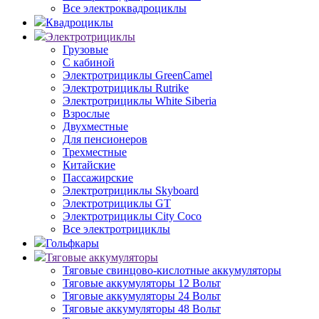
Все электроквадроциклы
Квадроциклы
Электротрициклы
Грузовые
С кабиной
Электротрициклы GreenCamel
Электротрициклы Rutrike
Электротрициклы White Siberia
Взрослые
Двухместные
Для пенсионеров
Трехместные
Китайские
Пассажирские
Электротрициклы Skyboard
Электротрициклы GT
Электротрициклы City Coco
Все электротрициклы
Гольфкары
Тяговые аккумуляторы
Тяговые свинцово-кислотные аккумуляторы
Тяговые аккумуляторы 12 Вольт
Тяговые аккумуляторы 24 Вольт
Тяговые аккумуляторы 48 Вольт