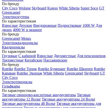
По бренду
City Coco
Wolong
Skyboard
Kugoo
White Siberia
Super Soco
GT
Greencamel
Электроскутеры
По характеристикам
Взрослые
Детские
Внедорожные
Подростковые
1000 W
Для
двоих
4000 W и мощнее
По бренду
Greencamel
Motax
Электроквадроциклы
Квадроциклы
По характеристикам
Грузовые
С кабиной
Взрослые
Двухместные
Для пенсионеров
Трехместные
Китайские
Пассажирские
По бренду
Rutrike
Rutrike Топик
Rutrike Бумеранг
Rutrike Шкипер
Rutrike
Караван
Rutrike Экипаж
White Siberia
Greencamel
Skyboard
GT
City Coco
Электротрициклы
Гольфкары
По характеристикам
Тяговые свинцово-кислотные аккумуляторы
Тяговые
аккумуляторы 12 Вольт
Тяговые аккумуляторы 24 Вольт
Тяговые аккумуляторы 48 Вольт
Тяговые аккумуляторы для
погрузчиков
Тяговые аккумуляторы для электротележки