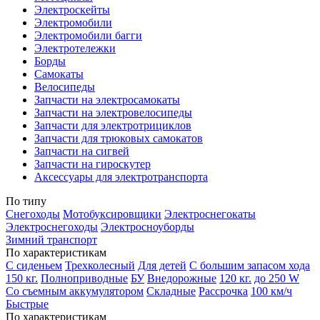
Электроскейты
Электромобили
Электромобили багги
Электротележки
Борды
Самокаты
Велосипеды
Запчасти на электросамокаты
Запчасти на электровелосипеды
Запчасти для электротрициклов
Запчасти для трюковых самокатов
Запчасти на сигвей
Запчасти на гироскутер
Аксессуары для электротранспорта
По типу
Снегоходы
Мотобуксировщики
Электроснегокаты
Электроснегоходы
Электросноуборды
Зимний транспорт
По характеристикам
С сиденьем
Трехколесный
Для детей
С большим запасом хода
150 кг.
Полноприводные
БУ
Внедорожные
120 кг.
до 250 W
Со съемным аккумулятором
Складные
Рассрочка
100 км/ч
Быстрые
По характеристикам