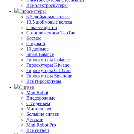
Все электроскутеры
Гироскутеры
6.5 дюймовые колеса
10.5 дюймовые колеса
С аквазащитой
С приложением ТаоТао
Космос
С ручкой
10 дюймов
Smart Balance
Гироскутеры ibalance
Гироскутеры Kiwano
Гироскутеры GT Giro
Гироскутеры Smartone
Все гироскутеры
Сигвеи
Mini Robot
Внедорожные
С сиденьем
Минисигвеи
Большие сигвеи
Детские
Mini Robot Pro
Все сигвеи