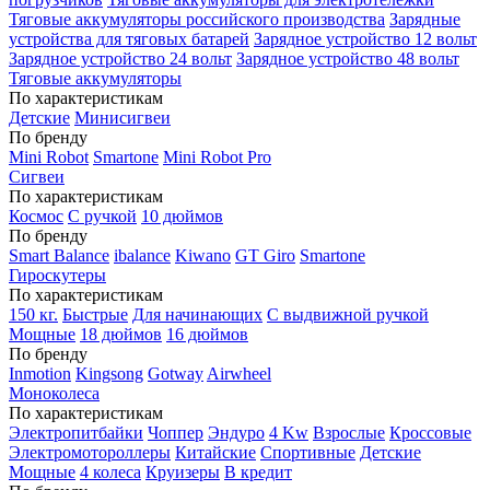
Тяговые аккумуляторы российского производства
Зарядные
устройства для тяговых батарей
Зарядное устройство 12 вольт
Зарядное устройство 24 вольт
Зарядное устройство 48 вольт
Тяговые аккумуляторы
По характеристикам
Детские
Минисигвеи
По бренду
Mini Robot
Smartone
Mini Robot Pro
Сигвеи
По характеристикам
Космос
С ручкой
10 дюймов
По бренду
Smart Balance
ibalance
Kiwano
GT Giro
Smartone
Гироскутеры
По характеристикам
150 кг.
Быстрые
Для начинающих
С выдвижной ручкой
Мощные
18 дюймов
16 дюймов
По бренду
Inmotion
Kingsong
Gotway
Airwheel
Моноколеса
По характеристикам
Электропитбайки
Чоппер
Эндуро
4 Kw
Взрослые
Кроссовые
Электромотороллеры
Китайские
Спортивные
Детские
Мощные
4 колеса
Круизеры
В кредит