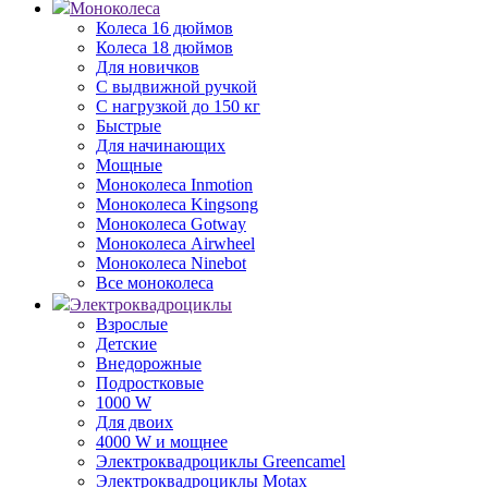
Моноколеса
Колеса 16 дюймов
Колеса 18 дюймов
Для новичков
С выдвижной ручкой
С нагрузкой до 150 кг
Быстрые
Для начинающих
Мощные
Моноколеса Inmotion
Моноколеса Kingsong
Моноколеса Gotway
Моноколеса Airwheel
Моноколеса Ninebot
Все моноколеса
Электроквадроциклы
Взрослые
Детские
Внедорожные
Подростковые
1000 W
Для двоих
4000 W и мощнее
Электроквадроциклы Greencamel
Электроквадроциклы Motax