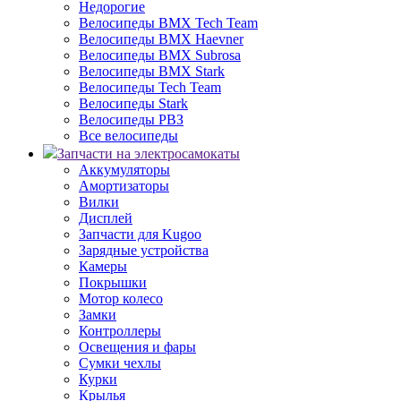
Недорогие
Велосипеды BMX Tech Team
Велосипеды BMX Haevner
Велосипеды BMX Subrosa
Велосипеды BMX Stark
Велосипеды Tech Team
Велосипеды Stark
Велосипеды РВЗ
Все велосипеды
Запчасти на электросамокаты
Аккумуляторы
Амортизаторы
Вилки
Дисплей
Запчасти для Kugoo
Зарядные устройства
Камеры
Покрышки
Мотор колесо
Замки
Контроллеры
Освещения и фары
Сумки чехлы
Курки
Крылья