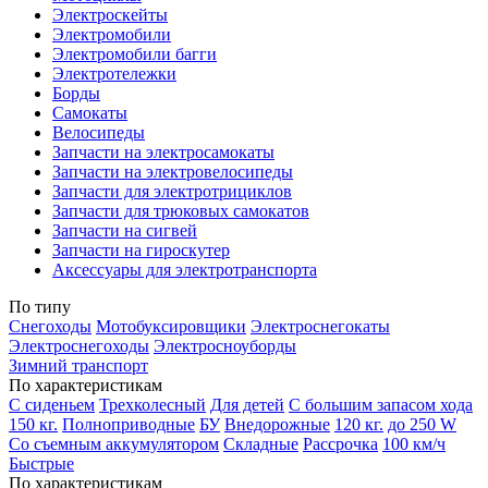
Электроскейты
Электромобили
Электромобили багги
Электротележки
Борды
Самокаты
Велосипеды
Запчасти на электросамокаты
Запчасти на электровелосипеды
Запчасти для электротрициклов
Запчасти для трюковых самокатов
Запчасти на сигвей
Запчасти на гироскутер
Аксессуары для электротранспорта
По типу
Снегоходы
Мотобуксировщики
Электроснегокаты
Электроснегоходы
Электросноуборды
Зимний транспорт
По характеристикам
С сиденьем
Трехколесный
Для детей
С большим запасом хода
150 кг.
Полноприводные
БУ
Внедорожные
120 кг.
до 250 W
Со съемным аккумулятором
Складные
Рассрочка
100 км/ч
Быстрые
По характеристикам