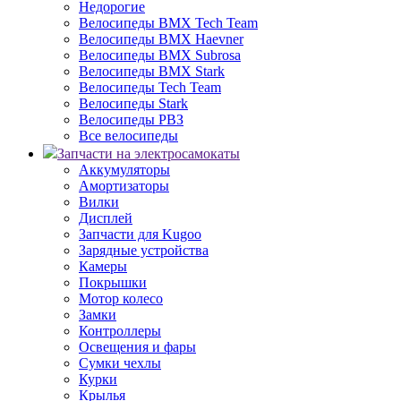
Недорогие
Велосипеды BMX Tech Team
Велосипеды BMX Haevner
Велосипеды BMX Subrosa
Велосипеды BMX Stark
Велосипеды Tech Team
Велосипеды Stark
Велосипеды РВЗ
Все велосипеды
Запчасти на электросамокаты
Аккумуляторы
Амортизаторы
Вилки
Дисплей
Запчасти для Kugoo
Зарядные устройства
Камеры
Покрышки
Мотор колесо
Замки
Контроллеры
Освещения и фары
Сумки чехлы
Курки
Крылья