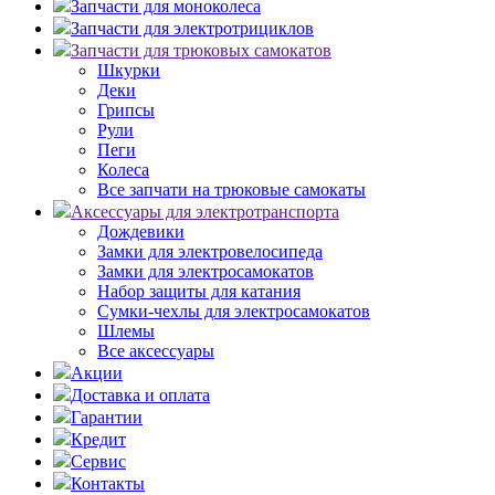
Запчасти для моноколеса
Запчасти для электротрициклов
Запчасти для трюковых самокатов
Шкурки
Деки
Грипсы
Рули
Пеги
Колеса
Все запчати на трюковые самокаты
Аксессуары для электротранспорта
Дождевики
Замки для электровелосипеда
Замки для электросамокатов
Набор защиты для катания
Сумки-чехлы для электросамокатов
Шлемы
Все аксессуары
Акции
Доставка и оплата
Гарантии
Кредит
Сервис
Контакты