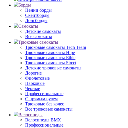
Борды
Пенни борды
Скейтборды
Лонгборды
Самокаты
Детские самокаты
Все самокаты
Трюковые самокаты
Трюковые самокаты Tech Team
Трюковые самокаты Hipe
Трюковые самокаты Ethic
Трюковые самокаты Street
Детские трюковые самокаты
Дорогие
Фиолетовые
Парковые
Черные
Профессиональные
С прямым рулем
Трюковые без колес
Все трюковые самокаты
Велосипеды
Велосипеды BMX
Профессиональные