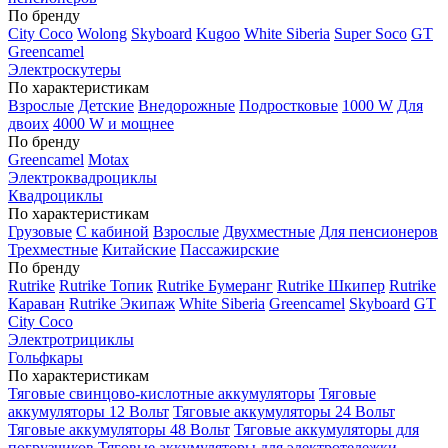
По бренду
City Coco
Wolong
Skyboard
Kugoo
White Siberia
Super Soco
GT
Greencamel
Электроскутеры
По характеристикам
Взрослые
Детские
Внедорожные
Подростковые
1000 W
Для
двоих
4000 W и мощнее
По бренду
Greencamel
Motax
Электроквадроциклы
Квадроциклы
По характеристикам
Грузовые
С кабиной
Взрослые
Двухместные
Для пенсионеров
Трехместные
Китайские
Пассажирские
По бренду
Rutrike
Rutrike Топик
Rutrike Бумеранг
Rutrike Шкипер
Rutrike
Караван
Rutrike Экипаж
White Siberia
Greencamel
Skyboard
GT
City Coco
Электротрициклы
Гольфкары
По характеристикам
Тяговые свинцово-кислотные аккумуляторы
Тяговые
аккумуляторы 12 Вольт
Тяговые аккумуляторы 24 Вольт
Тяговые аккумуляторы 48 Вольт
Тяговые аккумуляторы для
погрузчиков
Тяговые аккумуляторы для электротележки