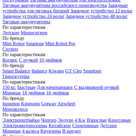
Тяговые аккумуляторы российского производства
Зарядные
устройства для тяговых батарей
Зарядное устройство 12 вольт
Зарядное устройство 24 вольт
Зарядное устройство 48 вольт
Тяговые аккумуляторы
По характеристикам
Детские
Минисигвеи
По бренду
Mini Robot
Smartone
Mini Robot Pro
Сигвеи
По характеристикам
Космос
С ручкой
10 дюймов
По бренду
Smart Balance
ibalance
Kiwano
GT Giro
Smartone
Гироскутеры
По характеристикам
150 кг.
Быстрые
Для начинающих
С выдвижной ручкой
Мощные
18 дюймов
16 дюймов
По бренду
Inmotion
Kingsong
Gotway
Airwheel
Моноколеса
По характеристикам
Электропитбайки
Чоппер
Эндуро
4 Kw
Взрослые
Кроссовые
Электромотороллеры
Китайские
Спортивные
Детские
Мощные
4 колеса
Круизеры
В кредит