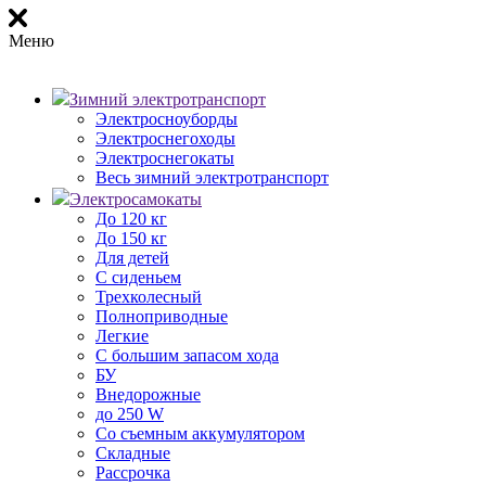
Меню
Зимний электротранспорт
Электросноуборды
Электроснегоходы
Электроснегокаты
Весь зимний электротранспорт
Электросамокаты
До 120 кг
До 150 кг
Для детей
С сиденьем
Трехколесный
Полноприводные
Легкие
С большим запасом хода
БУ
Внедорожные
до 250 W
Со съемным аккумулятором
Складные
Рассрочка