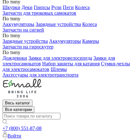
По типу
Шкурки
Деки
Грипсы
Рули
Пеги
Колеса
Запчасти для трюковых самокатов
По типу
Аккумуляторы
Зарядные устройства
Колеса
Запчасти на сигвей
По типу
Зарядные устройства
Аккумуляторы
Камеры
Запчасти на гироскутер
По типу
Дождевики
Замки для электровелосипеда
Замки для
электросамокатов
Набор защиты для катания
Сумки-чехлы
для электросамокатов
Шлемы
Аксессуары для электротранспорта
Весь каталог
Все категории
+7 (800) 551-87-08
Войти