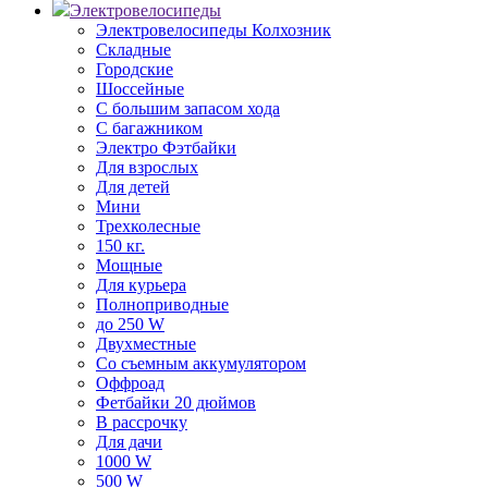
Электровелосипеды
Электровелосипеды Колхозник
Складные
Городские
Шоссейные
С большим запасом хода
С багажником
Электро Фэтбайки
Для взрослых
Для детей
Мини
Трехколесные
150 кг.
Мощные
Для курьера
Полноприводные
до 250 W
Двухместные
Со съемным аккумулятором
Оффроад
Фетбайки 20 дюймов
В рассрочку
Для дачи
1000 W
500 W