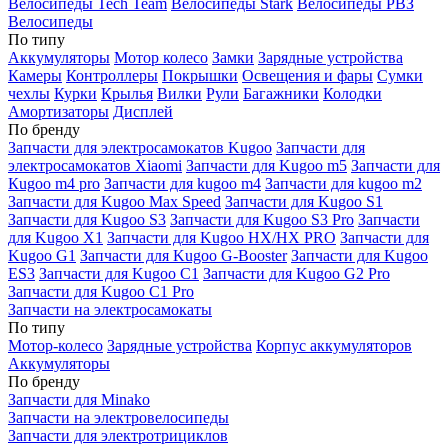
Велосипеды Tech Team
Велосипеды Stark
Велосипеды РВЗ
Велосипеды
По типу
Аккумуляторы
Мотор колесо
Замки
Зарядные устройства
Камеры
Контроллеры
Покрышки
Освещения и фары
Сумки
чехлы
Курки
Крылья
Вилки
Рули
Багажники
Колодки
Амортизаторы
Дисплей
По бренду
Запчасти для электросамокатов Kugoo
Запчасти для
электросамокатов Xiaomi
Запчасти для Kugoo m5
Запчасти для
Кugoo m4 pro
Запчасти для kugoo m4
Запчасти для kugoo m2
Запчасти для Kugoo Max Speed
Запчасти для Kugoo S1
Запчасти для Kugoo S3
Запчасти для Kugoo S3 Pro
Запчасти
для Kugoo X1
Запчасти для Kugoo HX/HX PRO
Запчасти для
Kugoo G1
Запчасти для Kugoo G-Booster
Запчасти для Kugoo
ES3
Запчасти для Kugoo C1
Запчасти для Kugoo G2 Pro
Запчасти для Kugoo C1 Pro
Запчасти на электросамокаты
По типу
Мотор-колесо
Зарядные устройства
Корпус аккумуляторов
Аккумуляторы
По бренду
Запчасти для Minako
Запчасти на электровелосипеды
Запчасти для электротрициклов