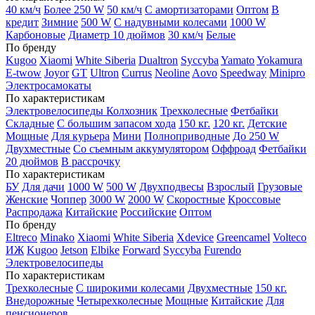
40 км/ч
Более 250 W
50 км/ч
С амортизаторами
Оптом
В
кредит
Зимние
500 W
С надувными колесами
1000 W
Карбоновые
Диаметр 10 дюймов
30 км/ч
Белые
По бренду
Kugoo
Xiaomi
White Siberia
Dualtron
Syccyba
Yamato
Yokamura
E-twow
Joyor
GT
Ultron
Currus
Neoline
Aovo
Speedway
Minipro
Электросамокаты
По характеристикам
Электровелосипеды Колхозник
Трехколесные
Фетбайки
Складные
С большим запасом хода
150 кг.
120 кг.
Детские
Мощные
Для курьера
Мини
Полноприводные
До 250 W
Двухместные
Со съемным аккумулятором
Оффроад
Фетбайки
20 дюймов
В рассрочку
По характеристикам
БУ
Для дачи
1000 W
500 W
Двухподвесы
Взрослый
Грузовые
Женские
Чоппер
3000 W
2000 W
Скоростные
Кроссовые
Распродажа
Китайские
Российские
Оптом
По бренду
Eltreco
Minako
Xiaomi
White Siberia
Xdevice
Greencamel
Volteco
ИЖ
Kugoo
Jetson
Elbike
Forward
Syccyba
Furendo
Электровелосипеды
По характеристикам
Трехколесные
С широкими колесами
Двухместные
150 кг.
Внедорожные
Четырехколесные
Мощные
Китайские
Для
пенсионеров