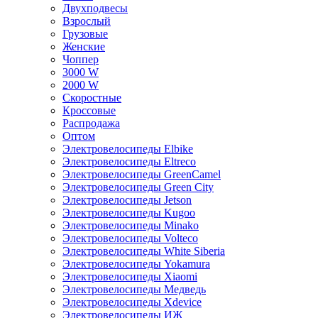
Двухподвесы
Взрослый
Грузовые
Женские
Чоппер
3000 W
2000 W
Скоростные
Кроссовые
Распродажа
Оптом
Электровелосипеды Elbike
Электровелосипеды Eltreco
Электровелосипеды GreenCamel
Электровелосипеды Green City
Электровелосипеды Jetson
Электровелосипеды Kugoo
Электровелосипеды Minako
Электровелосипеды Volteco
Электровелосипеды White Siberia
Электровелосипеды Yokamura
Электровелосипеды Xiaomi
Электровелосипеды Медведь
Электровелосипеды Xdevice
Электровелосипеды ИЖ