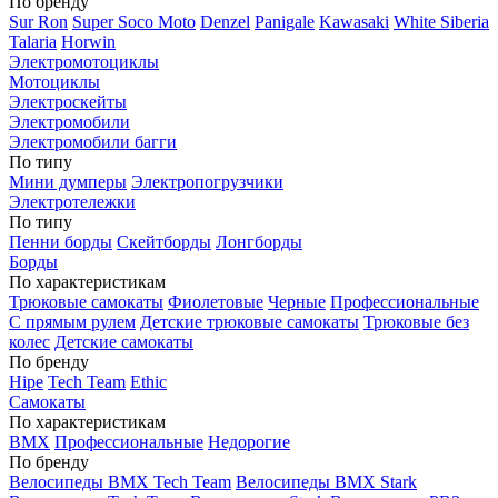
По бренду
Sur Ron
Super Soco Moto
Denzel
Panigale
Kawasaki
White Siberia
Talaria
Horwin
Электромотоциклы
Мотоциклы
Электроскейты
Электромобили
Электромобили багги
По типу
Мини думперы
Электропогрузчики
Электротележки
По типу
Пенни борды
Скейтборды
Лонгборды
Борды
По характеристикам
Трюковые самокаты
Фиолетовые
Черные
Профессиональные
С прямым рулем
Детские трюковые самокаты
Трюковые без
колес
Детские самокаты
По бренду
Hipe
Tech Team
Ethic
Самокаты
По характеристикам
BMX
Профессиональные
Недорогие
По бренду
Велосипеды BMX Tech Team
Велосипеды BMX Stark