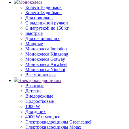
Моноколеса
Колеса 16 дюймов
Колеса 18 дюймов
Для новичков
С выдвижной ручкой
С нагрузкой до 150 кг
Быстрые
Для начинающих
Мощные
Моноколеса Inmotion
Моноколеса Kingsong
Моноколеса Gotway
Моноколеса Airwheel
Моноколеса Ninebot
Все моноколеса
Электроквадроциклы
Взрослые
Детские
Внедорожные
Подростковые
1000 W
Для двоих
4000 W и мощнее
Электроквадроциклы Greencamel
Электроквадроциклы Motax