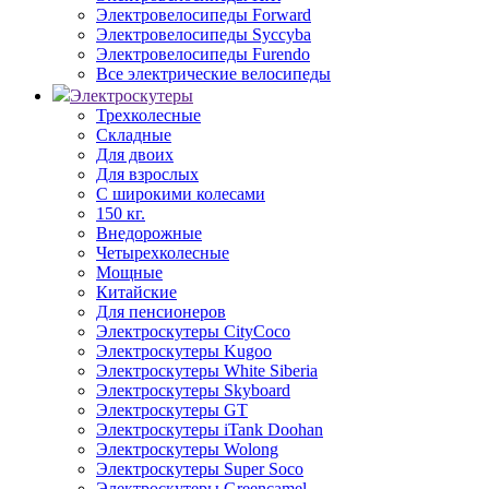
Электровелосипеды Forward
Электровелосипеды Syccyba
Электровелосипеды Furendo
Все электрические велосипеды
Электроскутеры
Трехколесные
Складные
Для двоих
Для взрослых
С широкими колесами
150 кг.
Внедорожные
Четырехколесные
Мощные
Китайские
Для пенсионеров
Электроскутеры CityCoco
Электроскутеры Kugoo
Электроскутеры White Siberia
Электроскутеры Skyboard
Электроскутеры GT
Электроскутеры iTank Doohan
Электроскутеры Wolong
Электроскутеры Super Soco
Электроскутеры Greencamel