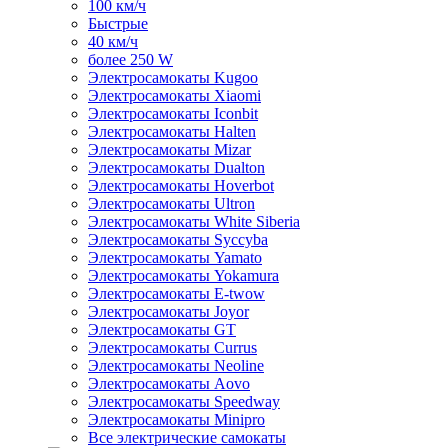
100 км/ч
Быстрые
40 км/ч
более 250 W
Электросамокаты Kugoo
Электросамокаты Xiaomi
Электросамокаты Iconbit
Электросамокаты Halten
Электросамокаты Mizar
Электросамокаты Dualton
Электросамокаты Hoverbot
Электросамокаты Ultron
Электросамокаты White Siberia
Электросамокаты Syccyba
Электросамокаты Yamato
Электросамокаты Yokamura
Электросамокаты E-twow
Электросамокаты Joyor
Электросамокаты GT
Электросамокаты Currus
Электросамокаты Neoline
Электросамокаты Aovo
Электросамокаты Speedway
Электросамокаты Minipro
Все электрические самокаты