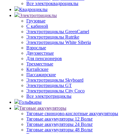
Все электроквадроциклы
Квадроциклы
Электротрициклы
Грузовые
С кабиной
Электротрициклы GreenCamel
Электротрициклы Rutrike
Электротрициклы White Siberia
Взрослые
Двухместные
Для пенсионеров
Трехместные
Китайские
Пассажирские
Электротрициклы Skyboard
Электротрициклы GT
Электротрициклы City Coco
Все электротрициклы
Гольфкары
Тяговые аккумуляторы
Тяговые свинцово-кислотные аккумуляторы
Тяговые аккумуляторы 12 Вольт
Тяговые аккумуляторы 24 Вольт
Тяговые аккумуляторы 48 Вольт