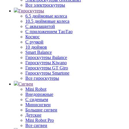
Все электроскутеры
Гироскутеры
6.5 дюймовые колеса
10.5 дюймовые колеса
С аквазащитой
С приложением ТаоТао
Космос
С ручкой
10 дюймов
Smart Balance
Гироскутеры ibalance
Гироскутеры Kiwano
Гироскутеры GT Giro
Гироскутеры Smartone
Все гироскутеры
Сигвеи
Mini Robot
Внедорожные
С сиденьем
Минисигвеи
Большие сигвеи
Детские
Mini Robot Pro
Все сигвеи