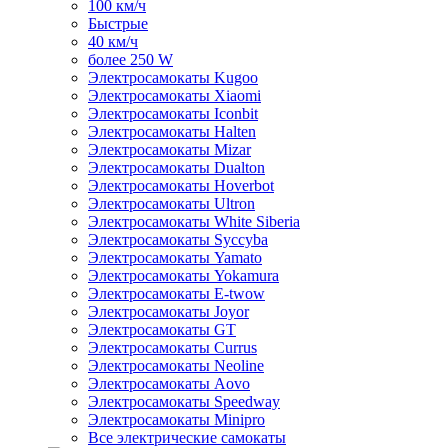
100 км/ч
Быстрые
40 км/ч
более 250 W
Электросамокаты Kugoo
Электросамокаты Xiaomi
Электросамокаты Iconbit
Электросамокаты Halten
Электросамокаты Mizar
Электросамокаты Dualton
Электросамокаты Hoverbot
Электросамокаты Ultron
Электросамокаты White Siberia
Электросамокаты Syccyba
Электросамокаты Yamato
Электросамокаты Yokamura
Электросамокаты E-twow
Электросамокаты Joyor
Электросамокаты GT
Электросамокаты Currus
Электросамокаты Neoline
Электросамокаты Aovo
Электросамокаты Speedway
Электросамокаты Minipro
Все электрические самокаты