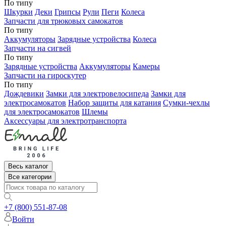
По типу
Шкурки
Деки
Грипсы
Рули
Пеги
Колеса
Запчасти для трюковых самокатов
По типу
Аккумуляторы
Зарядные устройства
Колеса
Запчасти на сигвей
По типу
Зарядные устройства
Аккумуляторы
Камеры
Запчасти на гироскутер
По типу
Дождевики
Замки для электровелосипеда
Замки для
электросамокатов
Набор защиты для катания
Сумки-чехлы
для электросамокатов
Шлемы
Аксессуары для электротранспорта
Весь каталог
Все категории
+7 (800) 551-87-08
Войти