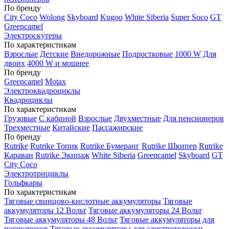
По бренду
City Coco
Wolong
Skyboard
Kugoo
White Siberia
Super Soco
GT
Greencamel
Электроскутеры
По характеристикам
Взрослые
Детские
Внедорожные
Подростковые
1000 W
Для
двоих
4000 W и мощнее
По бренду
Greencamel
Motax
Электроквадроциклы
Квадроциклы
По характеристикам
Грузовые
С кабиной
Взрослые
Двухместные
Для пенсионеров
Трехместные
Китайские
Пассажирские
По бренду
Rutrike
Rutrike Топик
Rutrike Бумеранг
Rutrike Шкипер
Rutrike
Караван
Rutrike Экипаж
White Siberia
Greencamel
Skyboard
GT
City Coco
Электротрициклы
Гольфкары
По характеристикам
Тяговые свинцово-кислотные аккумуляторы
Тяговые
аккумуляторы 12 Вольт
Тяговые аккумуляторы 24 Вольт
Тяговые аккумуляторы 48 Вольт
Тяговые аккумуляторы для
погрузчиков
Тяговые аккумуляторы для электротележки