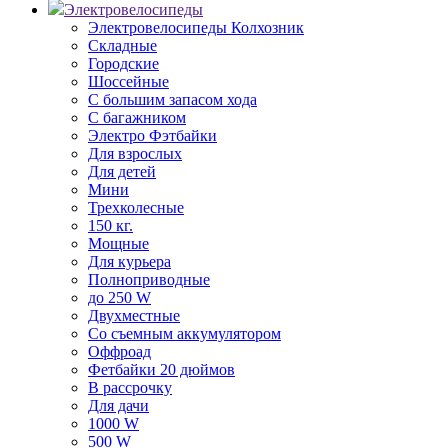
Электровелосипеды
Электровелосипеды Колхозник
Складные
Городские
Шоссейные
С большим запасом хода
С багажником
Электро Фэтбайки
Для взрослых
Для детей
Мини
Трехколесные
150 кг.
Мощные
Для курьера
Полноприводные
до 250 W
Двухместные
Со съемным аккумулятором
Оффроад
Фетбайки 20 дюймов
В рассрочку
Для дачи
1000 W
500 W