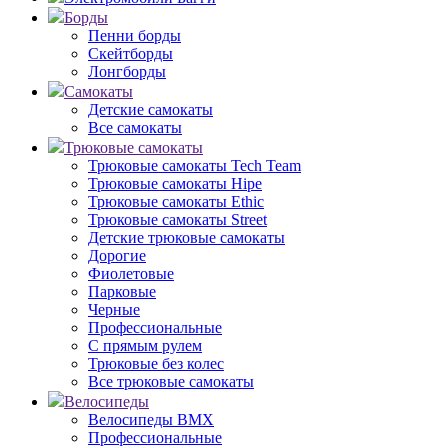
Борды
Пенни борды
Скейтборды
Лонгборды
Самокаты
Детские самокаты
Все самокаты
Трюковые самокаты
Трюковые самокаты Tech Team
Трюковые самокаты Hipe
Трюковые самокаты Ethic
Трюковые самокаты Street
Детские трюковые самокаты
Дорогие
Фиолетовые
Парковые
Черные
Профессиональные
С прямым рулем
Трюковые без колес
Все трюковые самокаты
Велосипеды
Велосипеды BMX
Профессиональные