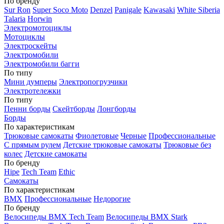
По бренду
Sur Ron
Super Soco Moto
Denzel
Panigale
Kawasaki
White Siberia
Talaria
Horwin
Электромотоциклы
Мотоциклы
Электроскейты
Электромобили
Электромобили багги
По типу
Мини думперы
Электропогрузчики
Электротележки
По типу
Пенни борды
Скейтборды
Лонгборды
Борды
По характеристикам
Трюковые самокаты
Фиолетовые
Черные
Профессиональные
С прямым рулем
Детские трюковые самокаты
Трюковые без
колес
Детские самокаты
По бренду
Hipe
Tech Team
Ethic
Самокаты
По характеристикам
BMX
Профессиональные
Недорогие
По бренду
Велосипеды BMX Tech Team
Велосипеды BMX Stark