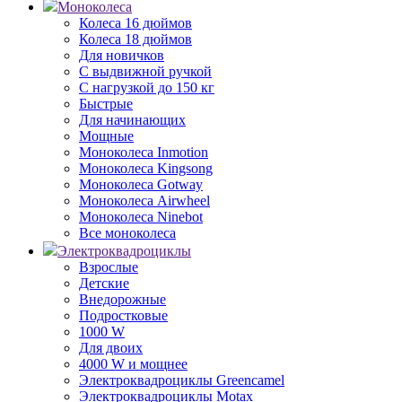
Моноколеса
Колеса 16 дюймов
Колеса 18 дюймов
Для новичков
С выдвижной ручкой
С нагрузкой до 150 кг
Быстрые
Для начинающих
Мощные
Моноколеса Inmotion
Моноколеса Kingsong
Моноколеса Gotway
Моноколеса Airwheel
Моноколеса Ninebot
Все моноколеса
Электроквадроциклы
Взрослые
Детские
Внедорожные
Подростковые
1000 W
Для двоих
4000 W и мощнее
Электроквадроциклы Greencamel
Электроквадроциклы Motax