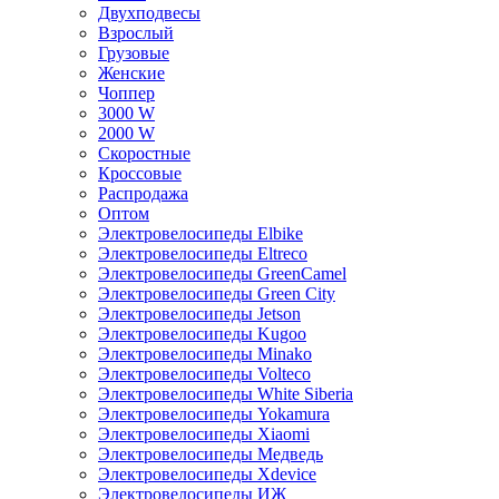
Двухподвесы
Взрослый
Грузовые
Женские
Чоппер
3000 W
2000 W
Скоростные
Кроссовые
Распродажа
Оптом
Электровелосипеды Elbike
Электровелосипеды Eltreco
Электровелосипеды GreenCamel
Электровелосипеды Green City
Электровелосипеды Jetson
Электровелосипеды Kugoo
Электровелосипеды Minako
Электровелосипеды Volteco
Электровелосипеды White Siberia
Электровелосипеды Yokamura
Электровелосипеды Xiaomi
Электровелосипеды Медведь
Электровелосипеды Xdevice
Электровелосипеды ИЖ