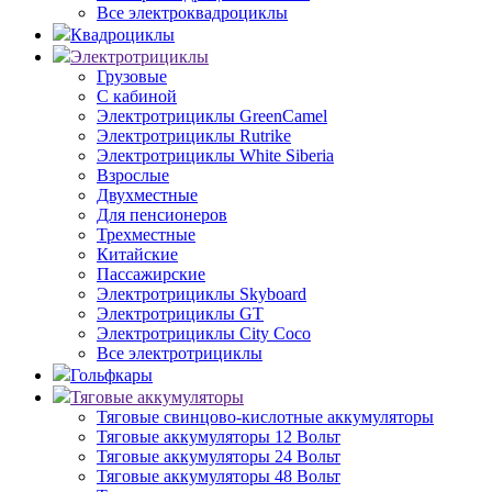
Все электроквадроциклы
Квадроциклы
Электротрициклы
Грузовые
С кабиной
Электротрициклы GreenCamel
Электротрициклы Rutrike
Электротрициклы White Siberia
Взрослые
Двухместные
Для пенсионеров
Трехместные
Китайские
Пассажирские
Электротрициклы Skyboard
Электротрициклы GT
Электротрициклы City Coco
Все электротрициклы
Гольфкары
Тяговые аккумуляторы
Тяговые свинцово-кислотные аккумуляторы
Тяговые аккумуляторы 12 Вольт
Тяговые аккумуляторы 24 Вольт
Тяговые аккумуляторы 48 Вольт