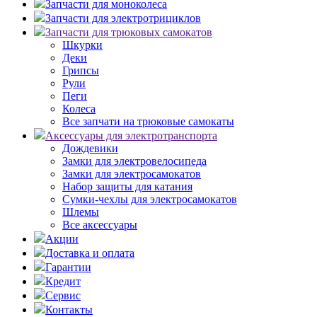
Запчасти для моноколеса
Запчасти для электротрициклов
Запчасти для трюковых самокатов
Шкурки
Деки
Грипсы
Рули
Пеги
Колеса
Все запчати на трюковые самокаты
Аксессуары для электротранспорта
Дождевики
Замки для электровелосипеда
Замки для электросамокатов
Набор защиты для катания
Сумки-чехлы для электросамокатов
Шлемы
Все аксессуары
Акции
Доставка и оплата
Гарантии
Кредит
Сервис
Контакты