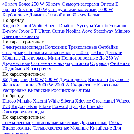
40 км/ч
Более 250 W
50 км/ч
С амортизаторами
Оптом
В
кредит
Зимние
500 W
С надувными колесами
1000 W
Карбоновые
Диаметр 10 дюймов
30 км/ч
Белые
По бренду
Kugoo
Xiaomi
White Siberia
Dualtron
Syccyba
Yamato
Yokamura
E-twow
Joyor
GT
Ultron
Currus
Neoline
Aovo
Speedway
Minipro
Электросамокаты
По характеристикам
Электровелосипеды Колхозник
Трехколесные
Фетбайки
Складные
С большим запасом хода
150 кг.
120 кг.
Детские
Мощные
Для курьера
Мини
Полноприводные
До 250 W
Двухместные
Со съемным аккумулятором
Оффроад
Фетбайки
20 дюймов
В рассрочку
По характеристикам
БУ
Для дачи
1000 W
500 W
Двухподвесы
Взрослый
Грузовые
Женские
Чоппер
3000 W
2000 W
Скоростные
Кроссовые
Распродажа
Китайские
Российские
Оптом
По бренду
Eltreco
Minako
Xiaomi
White Siberia
Xdevice
Greencamel
Volteco
ИЖ
Kugoo
Jetson
Elbike
Forward
Syccyba
Furendo
Электровелосипеды
По характеристикам
Трехколесные
С широкими колесами
Двухместные
150 кг.
Внедорожные
Четырехколесные
Мощные
Китайские
Для
пенсионеров