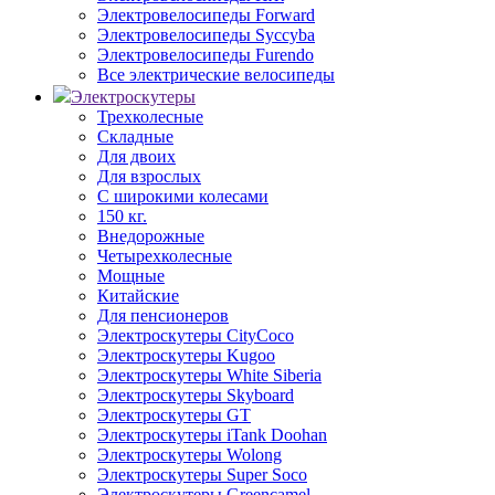
Электровелосипеды Forward
Электровелосипеды Syccyba
Электровелосипеды Furendo
Все электрические велосипеды
Электроскутеры
Трехколесные
Складные
Для двоих
Для взрослых
С широкими колесами
150 кг.
Внедорожные
Четырехколесные
Мощные
Китайские
Для пенсионеров
Электроскутеры CityCoco
Электроскутеры Kugoo
Электроскутеры White Siberia
Электроскутеры Skyboard
Электроскутеры GT
Электроскутеры iTank Doohan
Электроскутеры Wolong
Электроскутеры Super Soco
Электроскутеры Greencamel