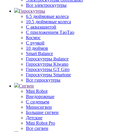
Все электроскутеры
Гироскутеры
6.5 дюймовые колеса
10.5 дюймовые колеса
С аквазащитой
С приложением ТаоТао
Космос
С ручкой
10 дюймов
Smart Balance
Гироскутеры ibalance
Гироскутеры Kiwano
Гироскутеры GT Giro
Гироскутеры Smartone
Все гироскутеры
Сигвеи
Mini Robot
Внедорожные
С сиденьем
Минисигвеи
Большие сигвеи
Детские
Mini Robot Pro
Все сигвеи