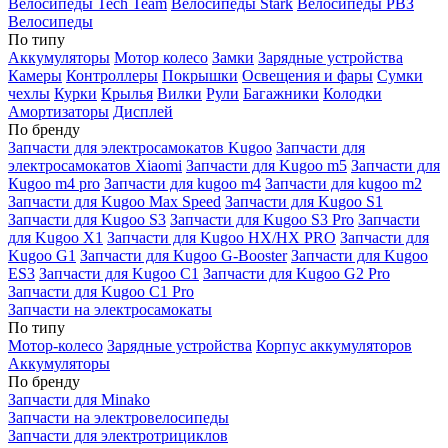
Велосипеды Tech Team
Велосипеды Stark
Велосипеды РВЗ
Велосипеды
По типу
Аккумуляторы
Мотор колесо
Замки
Зарядные устройства
Камеры
Контроллеры
Покрышки
Освещения и фары
Сумки
чехлы
Курки
Крылья
Вилки
Рули
Багажники
Колодки
Амортизаторы
Дисплей
По бренду
Запчасти для электросамокатов Kugoo
Запчасти для
электросамокатов Xiaomi
Запчасти для Kugoo m5
Запчасти для
Кugoo m4 pro
Запчасти для kugoo m4
Запчасти для kugoo m2
Запчасти для Kugoo Max Speed
Запчасти для Kugoo S1
Запчасти для Kugoo S3
Запчасти для Kugoo S3 Pro
Запчасти
для Kugoo X1
Запчасти для Kugoo HX/HX PRO
Запчасти для
Kugoo G1
Запчасти для Kugoo G-Booster
Запчасти для Kugoo
ES3
Запчасти для Kugoo C1
Запчасти для Kugoo G2 Pro
Запчасти для Kugoo C1 Pro
Запчасти на электросамокаты
По типу
Мотор-колесо
Зарядные устройства
Корпус аккумуляторов
Аккумуляторы
По бренду
Запчасти для Minako
Запчасти на электровелосипеды
Запчасти для электротрициклов