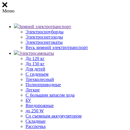
Меню
Зимний электротранспорт
Электросноуборды
Электроснегоходы
Электроснегокаты
Весь зимний электротранспорт
Электросамокаты
До 120 кг
До 150 кг
Для детей
С сиденьем
Трехколесный
Полноприводные
Легкие
С большим запасом хода
БУ
Внедорожные
до 250 W
Со съемным аккумулятором
Складные
Рассрочка