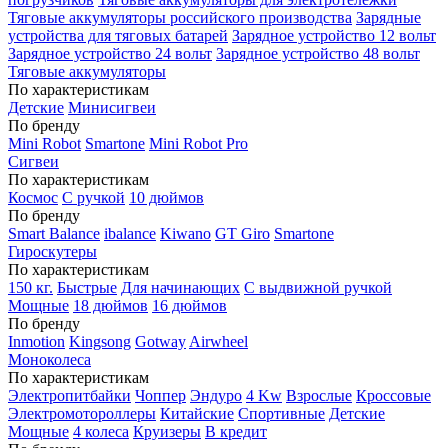
Тяговые аккумуляторы российского производства
Зарядные
устройства для тяговых батарей
Зарядное устройство 12 вольт
Зарядное устройство 24 вольт
Зарядное устройство 48 вольт
Тяговые аккумуляторы
По характеристикам
Детские
Минисигвеи
По бренду
Mini Robot
Smartone
Mini Robot Pro
Сигвеи
По характеристикам
Космос
С ручкой
10 дюймов
По бренду
Smart Balance
ibalance
Kiwano
GT Giro
Smartone
Гироскутеры
По характеристикам
150 кг.
Быстрые
Для начинающих
С выдвижной ручкой
Мощные
18 дюймов
16 дюймов
По бренду
Inmotion
Kingsong
Gotway
Airwheel
Моноколеса
По характеристикам
Электропитбайки
Чоппер
Эндуро
4 Kw
Взрослые
Кроссовые
Электромотороллеры
Китайские
Спортивные
Детские
Мощные
4 колеса
Круизеры
В кредит