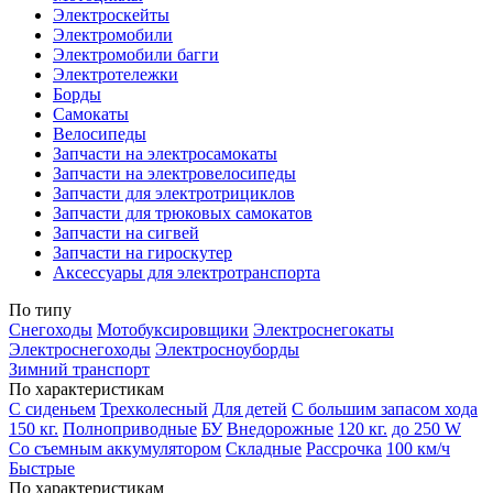
Электроскейты
Электромобили
Электромобили багги
Электротележки
Борды
Самокаты
Велосипеды
Запчасти на электросамокаты
Запчасти на электровелосипеды
Запчасти для электротрициклов
Запчасти для трюковых самокатов
Запчасти на сигвей
Запчасти на гироскутер
Аксессуары для электротранспорта
По типу
Снегоходы
Мотобуксировщики
Электроснегокаты
Электроснегоходы
Электросноуборды
Зимний транспорт
По характеристикам
С сиденьем
Трехколесный
Для детей
С большим запасом хода
150 кг.
Полноприводные
БУ
Внедорожные
120 кг.
до 250 W
Со съемным аккумулятором
Складные
Рассрочка
100 км/ч
Быстрые
По характеристикам