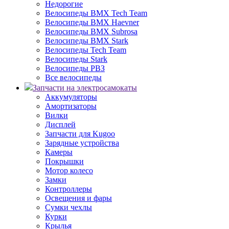
Недорогие
Велосипеды BMX Tech Team
Велосипеды BMX Haevner
Велосипеды BMX Subrosa
Велосипеды BMX Stark
Велосипеды Tech Team
Велосипеды Stark
Велосипеды РВЗ
Все велосипеды
Запчасти на электросамокаты
Аккумуляторы
Амортизаторы
Вилки
Дисплей
Запчасти для Kugoo
Зарядные устройства
Камеры
Покрышки
Мотор колесо
Замки
Контроллеры
Освещения и фары
Сумки чехлы
Курки
Крылья