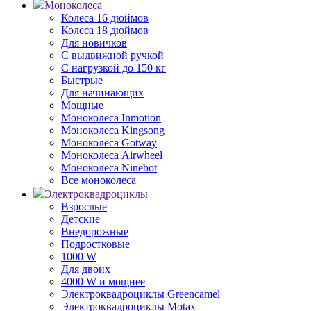
Моноколеса
Колеса 16 дюймов
Колеса 18 дюймов
Для новичков
С выдвижной ручкой
С нагрузкой до 150 кг
Быстрые
Для начинающих
Мощные
Моноколеса Inmotion
Моноколеса Kingsong
Моноколеса Gotway
Моноколеса Airwheel
Моноколеса Ninebot
Все моноколеса
Электроквадроциклы
Взрослые
Детские
Внедорожные
Подростковые
1000 W
Для двоих
4000 W и мощнее
Электроквадроциклы Greencamel
Электроквадроциклы Motax