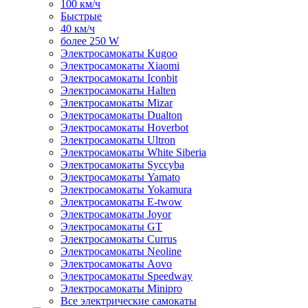
100 км/ч
Быстрые
40 км/ч
более 250 W
Электросамокаты Kugoo
Электросамокаты Xiaomi
Электросамокаты Iconbit
Электросамокаты Halten
Электросамокаты Mizar
Электросамокаты Dualton
Электросамокаты Hoverbot
Электросамокаты Ultron
Электросамокаты White Siberia
Электросамокаты Syccyba
Электросамокаты Yamato
Электросамокаты Yokamura
Электросамокаты E-twow
Электросамокаты Joyor
Электросамокаты GT
Электросамокаты Currus
Электросамокаты Neoline
Электросамокаты Aovo
Электросамокаты Speedway
Электросамокаты Minipro
Все электрические самокаты