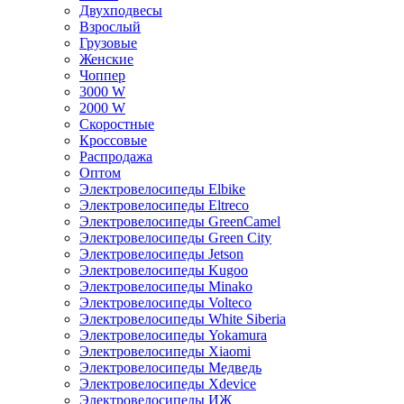
Двухподвесы
Взрослый
Грузовые
Женские
Чоппер
3000 W
2000 W
Скоростные
Кроссовые
Распродажа
Оптом
Электровелосипеды Elbike
Электровелосипеды Eltreco
Электровелосипеды GreenCamel
Электровелосипеды Green City
Электровелосипеды Jetson
Электровелосипеды Kugoo
Электровелосипеды Minako
Электровелосипеды Volteco
Электровелосипеды White Siberia
Электровелосипеды Yokamura
Электровелосипеды Xiaomi
Электровелосипеды Медведь
Электровелосипеды Xdevice
Электровелосипеды ИЖ