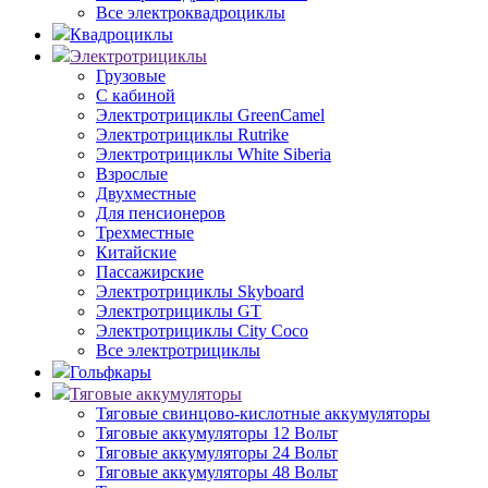
Все электроквадроциклы
Квадроциклы
Электротрициклы
Грузовые
С кабиной
Электротрициклы GreenCamel
Электротрициклы Rutrike
Электротрициклы White Siberia
Взрослые
Двухместные
Для пенсионеров
Трехместные
Китайские
Пассажирские
Электротрициклы Skyboard
Электротрициклы GT
Электротрициклы City Coco
Все электротрициклы
Гольфкары
Тяговые аккумуляторы
Тяговые свинцово-кислотные аккумуляторы
Тяговые аккумуляторы 12 Вольт
Тяговые аккумуляторы 24 Вольт
Тяговые аккумуляторы 48 Вольт