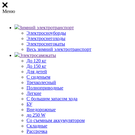
Меню
Зимний электротранспорт
Электросноуборды
Электроснегоходы
Электроснегокаты
Весь зимний электротранспорт
Электросамокаты
До 120 кг
До 150 кг
Для детей
С сиденьем
Трехколесный
Полноприводные
Легкие
С большим запасом хода
БУ
Внедорожные
до 250 W
Со съемным аккумулятором
Складные
Рассрочка