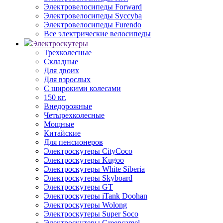
Электровелосипеды Forward
Электровелосипеды Syccyba
Электровелосипеды Furendo
Все электрические велосипеды
Электроскутеры
Трехколесные
Складные
Для двоих
Для взрослых
С широкими колесами
150 кг.
Внедорожные
Четырехколесные
Мощные
Китайские
Для пенсионеров
Электроскутеры CityCoco
Электроскутеры Kugoo
Электроскутеры White Siberia
Электроскутеры Skyboard
Электроскутеры GT
Электроскутеры iTank Doohan
Электроскутеры Wolong
Электроскутеры Super Soco
Электроскутеры Greencamel