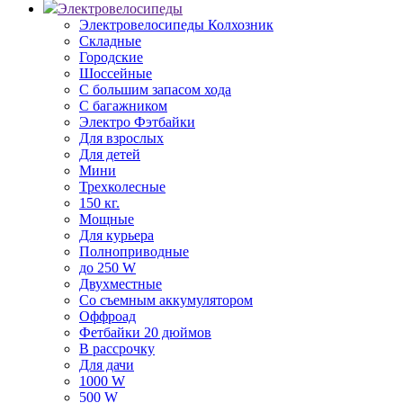
Электровелосипеды
Электровелосипеды Колхозник
Складные
Городские
Шоссейные
С большим запасом хода
С багажником
Электро Фэтбайки
Для взрослых
Для детей
Мини
Трехколесные
150 кг.
Мощные
Для курьера
Полноприводные
до 250 W
Двухместные
Со съемным аккумулятором
Оффроад
Фетбайки 20 дюймов
В рассрочку
Для дачи
1000 W
500 W