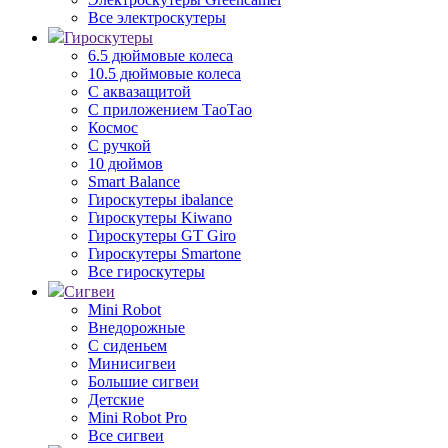
Все электроскутеры
Гироскутеры
6.5 дюймовые колеса
10.5 дюймовые колеса
С аквазащитой
С приложением ТаоТао
Космос
С ручкой
10 дюймов
Smart Balance
Гироскутеры ibalance
Гироскутеры Kiwano
Гироскутеры GT Giro
Гироскутеры Smartone
Все гироскутеры
Сигвеи
Mini Robot
Внедорожные
С сиденьем
Минисигвеи
Большие сигвеи
Детские
Mini Robot Pro
Все сигвеи