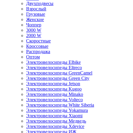
Двухподвесы
Взрослый
Грузовые
Женские
Чоппер
3000 W
2000 W
Скоростные
Кроссовые
Распродажа
Оптом
Электровелосипеды Elbike
Электровелосипеды Eltreco
Электровелосипеды GreenCamel
Электровелосипеды Green City
Электровелосипеды Jetson
Электровелосипеды Kugoo
Электровелосипеды Minako
Электровелосипеды Volteco
Электровелосипеды White Siberia
Электровелосипеды Yokamura
Электровелосипеды Xiaomi
Электровелосипеды Медведь
Электровелосипеды Xdevice
Электровелосипеды ИЖ