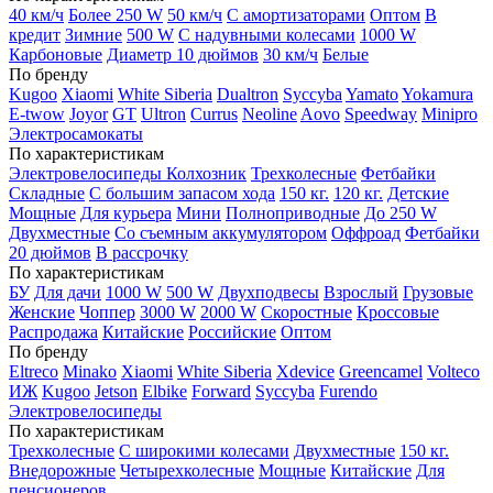
40 км/ч
Более 250 W
50 км/ч
С амортизаторами
Оптом
В
кредит
Зимние
500 W
С надувными колесами
1000 W
Карбоновые
Диаметр 10 дюймов
30 км/ч
Белые
По бренду
Kugoo
Xiaomi
White Siberia
Dualtron
Syccyba
Yamato
Yokamura
E-twow
Joyor
GT
Ultron
Currus
Neoline
Aovo
Speedway
Minipro
Электросамокаты
По характеристикам
Электровелосипеды Колхозник
Трехколесные
Фетбайки
Складные
С большим запасом хода
150 кг.
120 кг.
Детские
Мощные
Для курьера
Мини
Полноприводные
До 250 W
Двухместные
Со съемным аккумулятором
Оффроад
Фетбайки
20 дюймов
В рассрочку
По характеристикам
БУ
Для дачи
1000 W
500 W
Двухподвесы
Взрослый
Грузовые
Женские
Чоппер
3000 W
2000 W
Скоростные
Кроссовые
Распродажа
Китайские
Российские
Оптом
По бренду
Eltreco
Minako
Xiaomi
White Siberia
Xdevice
Greencamel
Volteco
ИЖ
Kugoo
Jetson
Elbike
Forward
Syccyba
Furendo
Электровелосипеды
По характеристикам
Трехколесные
С широкими колесами
Двухместные
150 кг.
Внедорожные
Четырехколесные
Мощные
Китайские
Для
пенсионеров