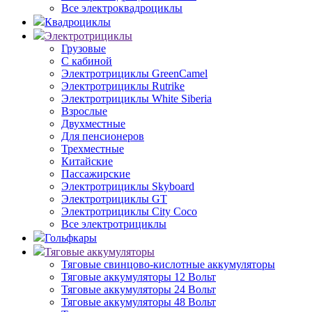
Все электроквадроциклы
Квадроциклы
Электротрициклы
Грузовые
С кабиной
Электротрициклы GreenCamel
Электротрициклы Rutrike
Электротрициклы White Siberia
Взрослые
Двухместные
Для пенсионеров
Трехместные
Китайские
Пассажирские
Электротрициклы Skyboard
Электротрициклы GT
Электротрициклы City Coco
Все электротрициклы
Гольфкары
Тяговые аккумуляторы
Тяговые свинцово-кислотные аккумуляторы
Тяговые аккумуляторы 12 Вольт
Тяговые аккумуляторы 24 Вольт
Тяговые аккумуляторы 48 Вольт