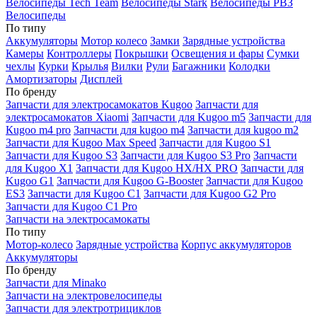
Велосипеды Tech Team
Велосипеды Stark
Велосипеды РВЗ
Велосипеды
По типу
Аккумуляторы
Мотор колесо
Замки
Зарядные устройства
Камеры
Контроллеры
Покрышки
Освещения и фары
Сумки
чехлы
Курки
Крылья
Вилки
Рули
Багажники
Колодки
Амортизаторы
Дисплей
По бренду
Запчасти для электросамокатов Kugoo
Запчасти для
электросамокатов Xiaomi
Запчасти для Kugoo m5
Запчасти для
Кugoo m4 pro
Запчасти для kugoo m4
Запчасти для kugoo m2
Запчасти для Kugoo Max Speed
Запчасти для Kugoo S1
Запчасти для Kugoo S3
Запчасти для Kugoo S3 Pro
Запчасти
для Kugoo X1
Запчасти для Kugoo HX/HX PRO
Запчасти для
Kugoo G1
Запчасти для Kugoo G-Booster
Запчасти для Kugoo
ES3
Запчасти для Kugoo C1
Запчасти для Kugoo G2 Pro
Запчасти для Kugoo C1 Pro
Запчасти на электросамокаты
По типу
Мотор-колесо
Зарядные устройства
Корпус аккумуляторов
Аккумуляторы
По бренду
Запчасти для Minako
Запчасти на электровелосипеды
Запчасти для электротрициклов