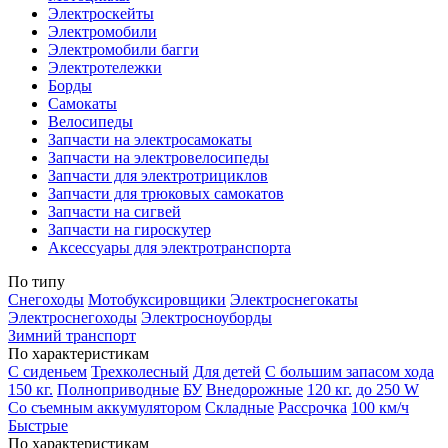
Электроскейты
Электромобили
Электромобили багги
Электротележки
Борды
Самокаты
Велосипеды
Запчасти на электросамокаты
Запчасти на электровелосипеды
Запчасти для электротрициклов
Запчасти для трюковых самокатов
Запчасти на сигвей
Запчасти на гироскутер
Аксессуары для электротранспорта
По типу
Снегоходы
Мотобуксировщики
Электроснегокаты
Электроснегоходы
Электросноуборды
Зимний транспорт
По характеристикам
С сиденьем
Трехколесный
Для детей
С большим запасом хода
150 кг.
Полноприводные
БУ
Внедорожные
120 кг.
до 250 W
Со съемным аккумулятором
Складные
Рассрочка
100 км/ч
Быстрые
По характеристикам