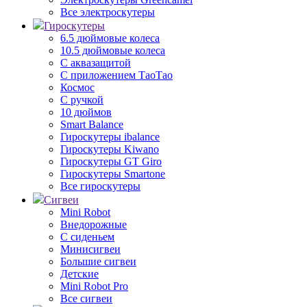
Все электроскутеры
Гироскутеры
6.5 дюймовые колеса
10.5 дюймовые колеса
С аквазащитой
С приложением ТаоТао
Космос
С ручкой
10 дюймов
Smart Balance
Гироскутеры ibalance
Гироскутеры Kiwano
Гироскутеры GT Giro
Гироскутеры Smartone
Все гироскутеры
Сигвеи
Mini Robot
Внедорожные
С сиденьем
Минисигвеи
Большие сигвеи
Детские
Mini Robot Pro
Все сигвеи