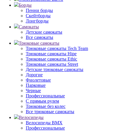
Борды
Пенни борды
Скейтборды
Лонгборды
Самокаты
Детские самокаты
Все самокаты
Трюковые самокаты
Трюковые самокаты Tech Team
Трюковые самокаты Hipe
Трюковые самокаты Ethic
Трюковые самокаты Street
Детские трюковые самокаты
Дорогие
Фиолетовые
Парковые
Черные
Профессиональные
С прямым рулем
Трюковые без колес
Все трюковые самокаты
Велосипеды
Велосипеды BMX
Профессиональные