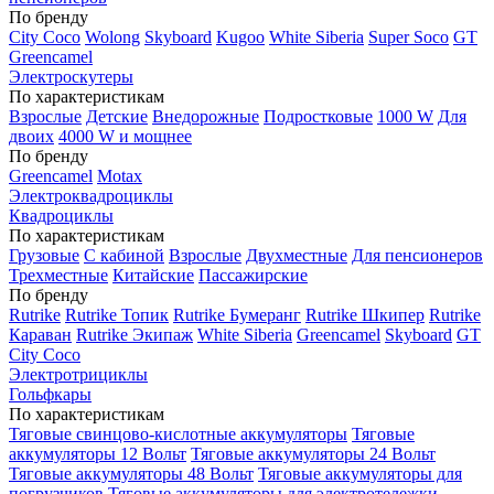
По бренду
City Coco
Wolong
Skyboard
Kugoo
White Siberia
Super Soco
GT
Greencamel
Электроскутеры
По характеристикам
Взрослые
Детские
Внедорожные
Подростковые
1000 W
Для
двоих
4000 W и мощнее
По бренду
Greencamel
Motax
Электроквадроциклы
Квадроциклы
По характеристикам
Грузовые
С кабиной
Взрослые
Двухместные
Для пенсионеров
Трехместные
Китайские
Пассажирские
По бренду
Rutrike
Rutrike Топик
Rutrike Бумеранг
Rutrike Шкипер
Rutrike
Караван
Rutrike Экипаж
White Siberia
Greencamel
Skyboard
GT
City Coco
Электротрициклы
Гольфкары
По характеристикам
Тяговые свинцово-кислотные аккумуляторы
Тяговые
аккумуляторы 12 Вольт
Тяговые аккумуляторы 24 Вольт
Тяговые аккумуляторы 48 Вольт
Тяговые аккумуляторы для
погрузчиков
Тяговые аккумуляторы для электротележки