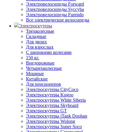
Электровелосипеды Forward
Электровелосипеды Syccyba
Электровелосипеды Furendo
Все электрические велосипеды
Электроскутеры
Трехколесные
Складные
Для двоих
Для взрослых
С широкими колесами
150 кг.
Внедорожные
Четырехколесные
Мощные
Китайские
Для пенсионеров
Электроскутеры CityCoco
Электроскутеры Kugoo
Электроскутеры White Siberia
Электроскутеры Skyboard
Электроскутеры GT
Электроскутеры iTank Doohan
Электроскутеры Wolong
Электроскутеры Super Soco
Электроскутеры Greencamel