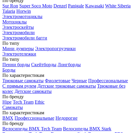
По бренду
Sur Ron
Super Soco Moto
Denzel
Panigale
Kawasaki
White Siberia
Talaria
Horwin
Электромотоциклы
Мотоциклы
Электроскейты
Электромобили
Электромобили багги
По типу
Мини думперы
Электропогрузчики
Электротележки
По типу
Пенни борды
Скейтборды
Лонгборды
Борды
По характеристикам
Трюковые самокаты
Фиолетовые
Черные
Профессиональные
С прямым рулем
Детские трюковые самокаты
Трюковые без
колес
Детские самокаты
По бренду
Hipe
Tech Team
Ethic
Самокаты
По характеристикам
BMX
Профессиональные
Недорогие
По бренду
Велосипеды BMX Tech Team
Велосипеды BMX Stark