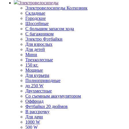
Электровелосипеды
Электровелосипеды Колхозник
Складные
Городские
Шоссейные
С большим запасом хода
С багажником
Электро Фэтбайки
Для взрослых
Для детей
Мини
Трехколесные
150 кг.
Мощные
Для курьера
Полноприводные
до 250 W
Двухместные
Со съемным аккумулятором
Оффроад
Фетбайки 20 дюймов
В рассрочку
Для дачи
1000 W
500 W