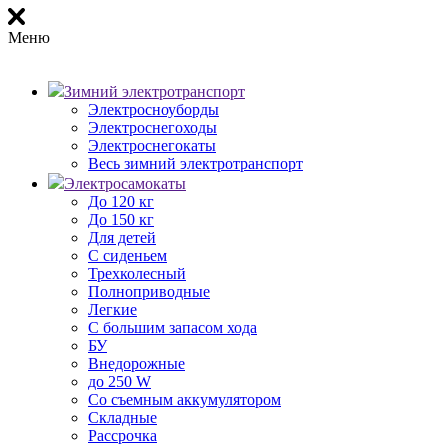
Меню
Зимний электротранспорт
Электросноуборды
Электроснегоходы
Электроснегокаты
Весь зимний электротранспорт
Электросамокаты
До 120 кг
До 150 кг
Для детей
С сиденьем
Трехколесный
Полноприводные
Легкие
С большим запасом хода
БУ
Внедорожные
до 250 W
Со съемным аккумулятором
Складные
Рассрочка