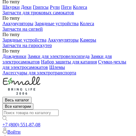
По типу
Шкурки
Деки
Грипсы
Рули
Пеги
Колеса
Запчасти для трюковых самокатов
По типу
Аккумуляторы
Зарядные устройства
Колеса
Запчасти на сигвей
По типу
Зарядные устройства
Аккумуляторы
Камеры
Запчасти на гироскутер
По типу
Дождевики
Замки для электровелосипеда
Замки для
электросамокатов
Набор защиты для катания
Сумки-чехлы
для электросамокатов
Шлемы
Аксессуары для электротранспорта
Весь каталог
Все категории
+7 (800) 551-87-08
Войти