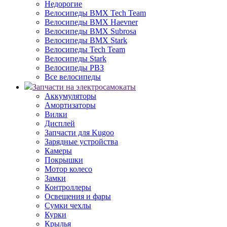
Недорогие
Велосипеды BMX Tech Team
Велосипеды BMX Haevner
Велосипеды BMX Subrosa
Велосипеды BMX Stark
Велосипеды Tech Team
Велосипеды Stark
Велосипеды РВЗ
Все велосипеды
Запчасти на электросамокаты
Аккумуляторы
Амортизаторы
Вилки
Дисплей
Запчасти для Kugoo
Зарядные устройства
Камеры
Покрышки
Мотор колесо
Замки
Контроллеры
Освещения и фары
Сумки чехлы
Курки
Крылья