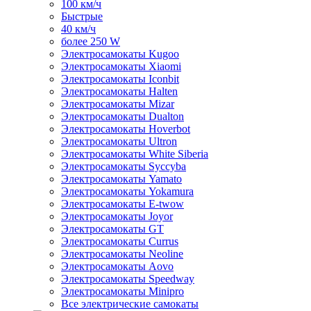
100 км/ч
Быстрые
40 км/ч
более 250 W
Электросамокаты Kugoo
Электросамокаты Xiaomi
Электросамокаты Iconbit
Электросамокаты Halten
Электросамокаты Mizar
Электросамокаты Dualton
Электросамокаты Hoverbot
Электросамокаты Ultron
Электросамокаты White Siberia
Электросамокаты Syccyba
Электросамокаты Yamato
Электросамокаты Yokamura
Электросамокаты E-twow
Электросамокаты Joyor
Электросамокаты GT
Электросамокаты Currus
Электросамокаты Neoline
Электросамокаты Aovo
Электросамокаты Speedway
Электросамокаты Minipro
Все электрические самокаты