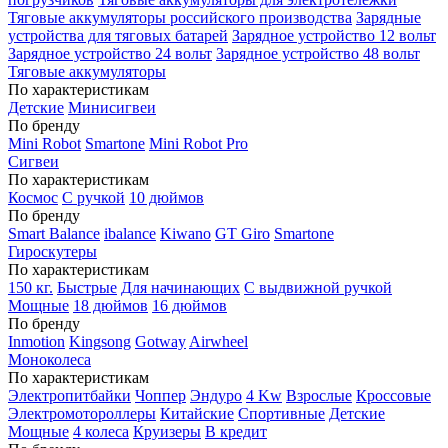
Тяговые аккумуляторы российского производства
Зарядные
устройства для тяговых батарей
Зарядное устройство 12 вольт
Зарядное устройство 24 вольт
Зарядное устройство 48 вольт
Тяговые аккумуляторы
По характеристикам
Детские
Минисигвеи
По бренду
Mini Robot
Smartone
Mini Robot Pro
Сигвеи
По характеристикам
Космос
С ручкой
10 дюймов
По бренду
Smart Balance
ibalance
Kiwano
GT Giro
Smartone
Гироскутеры
По характеристикам
150 кг.
Быстрые
Для начинающих
С выдвижной ручкой
Мощные
18 дюймов
16 дюймов
По бренду
Inmotion
Kingsong
Gotway
Airwheel
Моноколеса
По характеристикам
Электропитбайки
Чоппер
Эндуро
4 Kw
Взрослые
Кроссовые
Электромотороллеры
Китайские
Спортивные
Детские
Мощные
4 колеса
Круизеры
В кредит