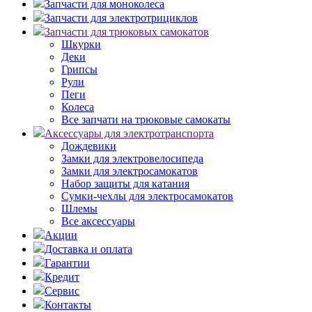
Запчасти для моноколеса
Запчасти для электротрициклов
Запчасти для трюковых самокатов
Шкурки
Деки
Грипсы
Рули
Пеги
Колеса
Все запчати на трюковые самокаты
Аксессуары для электротранспорта
Дождевики
Замки для электровелосипеда
Замки для электросамокатов
Набор защиты для катания
Сумки-чехлы для электросамокатов
Шлемы
Все аксессуары
Акции
Доставка и оплата
Гарантии
Кредит
Сервис
Контакты