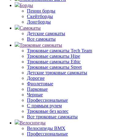
Борды
Пенни борды
Скейтборды
Лонгборды
Самокаты
Детские самокаты
Все самокаты
Трюковые самокаты
Трюковые самокаты Tech Team
Трюковые самокаты Hipe
Трюковые самокаты Ethic
Трюковые самокаты Street
Детские трюковые самокаты
Дорогие
Фиолетовые
Парковые
Черные
Профессиональные
С прямым рулем
Трюковые без колес
Все трюковые самокаты
Велосипеды
Велосипеды BMX
Профессиональные