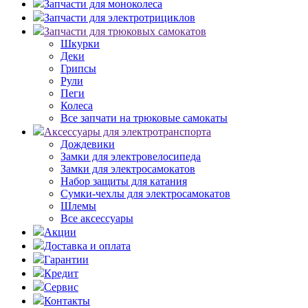
Запчасти для моноколеса
Запчасти для электротрициклов
Запчасти для трюковых самокатов
Шкурки
Деки
Грипсы
Рули
Пеги
Колеса
Все запчати на трюковые самокаты
Аксессуары для электротранспорта
Дождевики
Замки для электровелосипеда
Замки для электросамокатов
Набор защиты для катания
Сумки-чехлы для электросамокатов
Шлемы
Все аксессуары
Акции
Доставка и оплата
Гарантии
Кредит
Сервис
Контакты