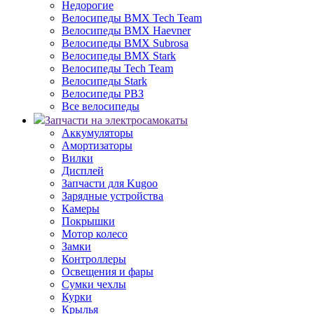
Недорогие
Велосипеды BMX Tech Team
Велосипеды BMX Haevner
Велосипеды BMX Subrosa
Велосипеды BMX Stark
Велосипеды Tech Team
Велосипеды Stark
Велосипеды РВЗ
Все велосипеды
Запчасти на электросамокаты
Аккумуляторы
Амортизаторы
Вилки
Дисплей
Запчасти для Kugoo
Зарядные устройства
Камеры
Покрышки
Мотор колесо
Замки
Контроллеры
Освещения и фары
Сумки чехлы
Курки
Крылья