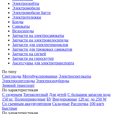
Электроскейты
Электромобили
Электромобили багги
Электротележки
Борды
Самокаты
Велосипеды
Запчасти на электросамокаты
Запчасти на электровелосипеды
Запчасти для электротрициклов
Запчасти для трюковых самокатов
Запчасти на сигвей
Запчасти на гироскутер
Аксессуары для электротранспорта
По типу
Снегоходы
Мотобуксировщики
Электроснегокаты
Электроснегоходы
Электросноуборды
Зимний транспорт
По характеристикам
С сиденьем
Трехколесный
Для детей
С большим запасом хода
150 кг.
Полноприводные
БУ
Внедорожные
120 кг.
до 250 W
Со съемным аккумулятором
Складные
Рассрочка
100 км/ч
Быстрые
По характеристикам