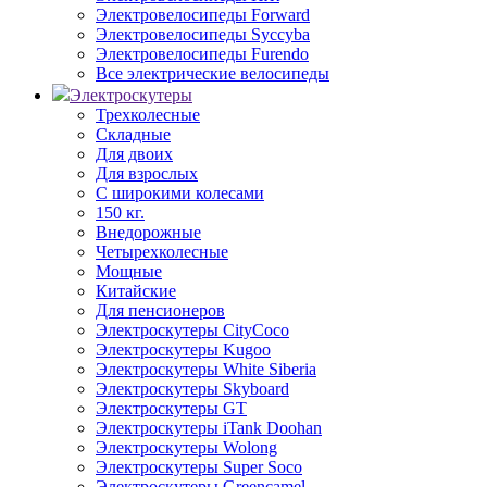
Электровелосипеды Forward
Электровелосипеды Syccyba
Электровелосипеды Furendo
Все электрические велосипеды
Электроскутеры
Трехколесные
Складные
Для двоих
Для взрослых
С широкими колесами
150 кг.
Внедорожные
Четырехколесные
Мощные
Китайские
Для пенсионеров
Электроскутеры CityCoco
Электроскутеры Kugoo
Электроскутеры White Siberia
Электроскутеры Skyboard
Электроскутеры GT
Электроскутеры iTank Doohan
Электроскутеры Wolong
Электроскутеры Super Soco
Электроскутеры Greencamel