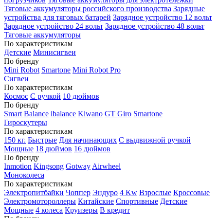
Тяговые аккумуляторы российского производства
Зарядные
устройства для тяговых батарей
Зарядное устройство 12 вольт
Зарядное устройство 24 вольт
Зарядное устройство 48 вольт
Тяговые аккумуляторы
По характеристикам
Детские
Минисигвеи
По бренду
Mini Robot
Smartone
Mini Robot Pro
Сигвеи
По характеристикам
Космос
С ручкой
10 дюймов
По бренду
Smart Balance
ibalance
Kiwano
GT Giro
Smartone
Гироскутеры
По характеристикам
150 кг.
Быстрые
Для начинающих
С выдвижной ручкой
Мощные
18 дюймов
16 дюймов
По бренду
Inmotion
Kingsong
Gotway
Airwheel
Моноколеса
По характеристикам
Электропитбайки
Чоппер
Эндуро
4 Kw
Взрослые
Кроссовые
Электромотороллеры
Китайские
Спортивные
Детские
Мощные
4 колеса
Круизеры
В кредит