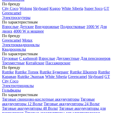
По бренду
City Coco
Wolong
Skyboard
Kugoo
White Siberia
Super Soco
GT
Greencamel
Электроскутеры
По характеристикам
Взрослые
Детские
Внедорожные
Подростковые
1000 W
Для
двоих
4000 W и мощнее
По бренду
Greencamel
Motax
Электроквадроциклы
Квадроциклы
По характеристикам
Грузовые
С кабиной
Взрослые
Двухместные
Для пенсионеров
Трехместные
Китайские
Пассажирские
По бренду
Rutrike
Rutrike Топик
Rutrike Бумеранг
Rutrike Шкипер
Rutrike
Караван
Rutrike Экипаж
White Siberia
Greencamel
Skyboard
GT
City Coco
Электротрициклы
Гольфкары
По характеристикам
Тяговые свинцово-кислотные аккумуляторы
Тяговые
аккумуляторы 12 Вольт
Тяговые аккумуляторы 24 Вольт
Тяговые аккумуляторы 48 Вольт
Тяговые аккумуляторы для
погрузчиков
Тяговые аккумуляторы для электротележки