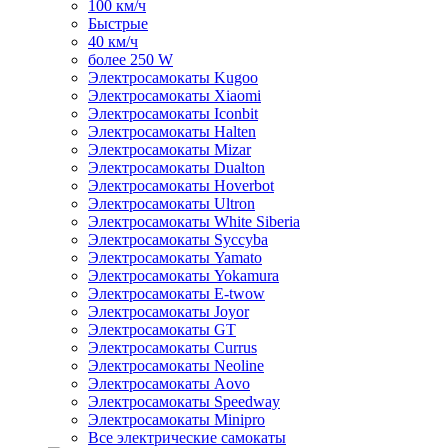
100 км/ч
Быстрые
40 км/ч
более 250 W
Электросамокаты Kugoo
Электросамокаты Xiaomi
Электросамокаты Iconbit
Электросамокаты Halten
Электросамокаты Mizar
Электросамокаты Dualton
Электросамокаты Hoverbot
Электросамокаты Ultron
Электросамокаты White Siberia
Электросамокаты Syccyba
Электросамокаты Yamato
Электросамокаты Yokamura
Электросамокаты E-twow
Электросамокаты Joyor
Электросамокаты GT
Электросамокаты Currus
Электросамокаты Neoline
Электросамокаты Aovo
Электросамокаты Speedway
Электросамокаты Minipro
Все электрические самокаты