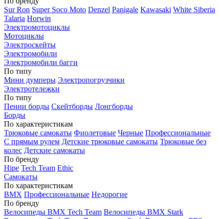
По бренду
Sur Ron
Super Soco Moto
Denzel
Panigale
Kawasaki
White Siberia
Talaria
Horwin
Электромотоциклы
Мотоциклы
Электроскейты
Электромобили
Электромобили багги
По типу
Мини думперы
Электропогрузчики
Электротележки
По типу
Пенни борды
Скейтборды
Лонгборды
Борды
По характеристикам
Трюковые самокаты
Фиолетовые
Черные
Профессиональные
С прямым рулем
Детские трюковые самокаты
Трюковые без
колес
Детские самокаты
По бренду
Hipe
Tech Team
Ethic
Самокаты
По характеристикам
BMX
Профессиональные
Недорогие
По бренду
Велосипеды BMX Tech Team
Велосипеды BMX Stark