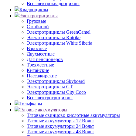
Все электроквадроциклы
Квадроциклы
Электротрициклы
Грузовые
С кабиной
Электротрициклы GreenCamel
Электротрициклы Rutrike
Электротрициклы White Siberia
Взрослые
Двухместные
Для пенсионеров
Трехместные
Китайские
Пассажирские
Электротрициклы Skyboard
Электротрициклы GT
Электротрициклы City Coco
Все электротрициклы
Гольфкары
Тяговые аккумуляторы
Тяговые свинцово-кислотные аккумуляторы
Тяговые аккумуляторы 12 Вольт
Тяговые аккумуляторы 24 Вольт
Тяговые аккумуляторы 48 Вольт