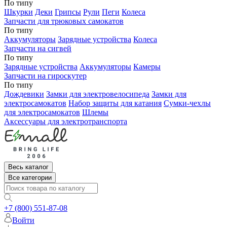
По типу
Шкурки
Деки
Грипсы
Рули
Пеги
Колеса
Запчасти для трюковых самокатов
По типу
Аккумуляторы
Зарядные устройства
Колеса
Запчасти на сигвей
По типу
Зарядные устройства
Аккумуляторы
Камеры
Запчасти на гироскутер
По типу
Дождевики
Замки для электровелосипеда
Замки для
электросамокатов
Набор защиты для катания
Сумки-чехлы
для электросамокатов
Шлемы
Аксессуары для электротранспорта
Весь каталог
Все категории
+7 (800) 551-87-08
Войти