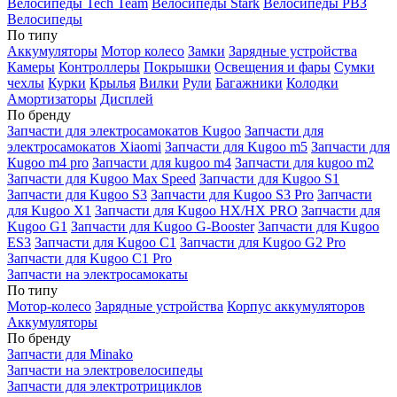
Велосипеды Tech Team
Велосипеды Stark
Велосипеды РВЗ
Велосипеды
По типу
Аккумуляторы
Мотор колесо
Замки
Зарядные устройства
Камеры
Контроллеры
Покрышки
Освещения и фары
Сумки
чехлы
Курки
Крылья
Вилки
Рули
Багажники
Колодки
Амортизаторы
Дисплей
По бренду
Запчасти для электросамокатов Kugoo
Запчасти для
электросамокатов Xiaomi
Запчасти для Kugoo m5
Запчасти для
Кugoo m4 pro
Запчасти для kugoo m4
Запчасти для kugoo m2
Запчасти для Kugoo Max Speed
Запчасти для Kugoo S1
Запчасти для Kugoo S3
Запчасти для Kugoo S3 Pro
Запчасти
для Kugoo X1
Запчасти для Kugoo HX/HX PRO
Запчасти для
Kugoo G1
Запчасти для Kugoo G-Booster
Запчасти для Kugoo
ES3
Запчасти для Kugoo C1
Запчасти для Kugoo G2 Pro
Запчасти для Kugoo C1 Pro
Запчасти на электросамокаты
По типу
Мотор-колесо
Зарядные устройства
Корпус аккумуляторов
Аккумуляторы
По бренду
Запчасти для Minako
Запчасти на электровелосипеды
Запчасти для электротрициклов