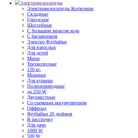
Электровелосипеды
Электровелосипеды Колхозник
Складные
Городские
Шоссейные
С большим запасом хода
С багажником
Электро Фэтбайки
Для взрослых
Для детей
Мини
Трехколесные
150 кг.
Мощные
Для курьера
Полноприводные
до 250 W
Двухместные
Со съемным аккумулятором
Оффроад
Фетбайки 20 дюймов
В рассрочку
Для дачи
1000 W
500 W