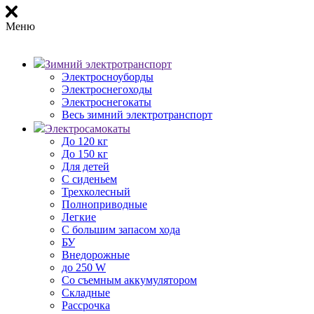
Меню
Зимний электротранспорт
Электросноуборды
Электроснегоходы
Электроснегокаты
Весь зимний электротранспорт
Электросамокаты
До 120 кг
До 150 кг
Для детей
С сиденьем
Трехколесный
Полноприводные
Легкие
С большим запасом хода
БУ
Внедорожные
до 250 W
Со съемным аккумулятором
Складные
Рассрочка