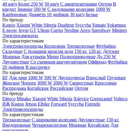
40 км/ч
Более 250 W
50 км/ч
С амортизаторами
Оптом
В
кредит
Зимние
500 W
С надувными колесами
1000 W
Карбоновые
Диаметр 10 дюймов
30 км/ч
Белые
По бренду
Kugoo
Xiaomi
White Siberia
Dualtron
Syccyba
Yamato
Yokamura
E-twow
Joyor
GT
Ultron
Currus
Neoline
Aovo
Speedway
Minipro
Электросамокаты
По характеристикам
Электровелосипеды Колхозник
Трехколесные
Фетбайки
Складные
С большим запасом хода
150 кг.
120 кг.
Детские
Мощные
Для курьера
Мини
Полноприводные
До 250 W
Двухместные
Со съемным аккумулятором
Оффроад
Фетбайки
20 дюймов
В рассрочку
По характеристикам
БУ
Для дачи
1000 W
500 W
Двухподвесы
Взрослый
Грузовые
Женские
Чоппер
3000 W
2000 W
Скоростные
Кроссовые
Распродажа
Китайские
Российские
Оптом
По бренду
Eltreco
Minako
Xiaomi
White Siberia
Xdevice
Greencamel
Volteco
ИЖ
Kugoo
Jetson
Elbike
Forward
Syccyba
Furendo
Электровелосипеды
По характеристикам
Трехколесные
С широкими колесами
Двухместные
150 кг.
Внедорожные
Четырехколесные
Мощные
Китайские
Для
пенсионеров