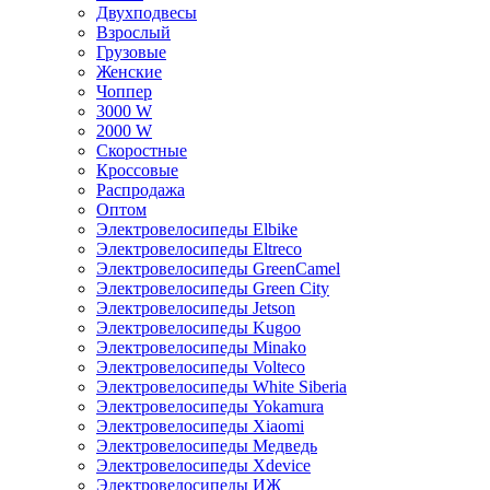
Двухподвесы
Взрослый
Грузовые
Женские
Чоппер
3000 W
2000 W
Скоростные
Кроссовые
Распродажа
Оптом
Электровелосипеды Elbike
Электровелосипеды Eltreco
Электровелосипеды GreenCamel
Электровелосипеды Green City
Электровелосипеды Jetson
Электровелосипеды Kugoo
Электровелосипеды Minako
Электровелосипеды Volteco
Электровелосипеды White Siberia
Электровелосипеды Yokamura
Электровелосипеды Xiaomi
Электровелосипеды Медведь
Электровелосипеды Xdevice
Электровелосипеды ИЖ