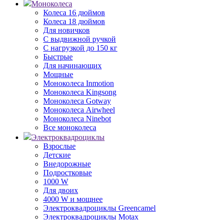
Моноколеса
Колеса 16 дюймов
Колеса 18 дюймов
Для новичков
С выдвижной ручкой
С нагрузкой до 150 кг
Быстрые
Для начинающих
Мощные
Моноколеса Inmotion
Моноколеса Kingsong
Моноколеса Gotway
Моноколеса Airwheel
Моноколеса Ninebot
Все моноколеса
Электроквадроциклы
Взрослые
Детские
Внедорожные
Подростковые
1000 W
Для двоих
4000 W и мощнее
Электроквадроциклы Greencamel
Электроквадроциклы Motax