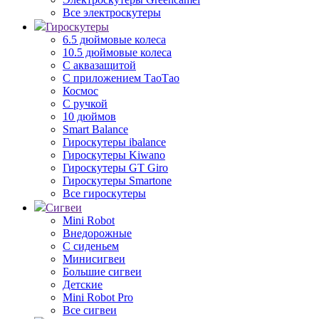
Все электроскутеры
Гироскутеры
6.5 дюймовые колеса
10.5 дюймовые колеса
С аквазащитой
С приложением ТаоТао
Космос
С ручкой
10 дюймов
Smart Balance
Гироскутеры ibalance
Гироскутеры Kiwano
Гироскутеры GT Giro
Гироскутеры Smartone
Все гироскутеры
Сигвеи
Mini Robot
Внедорожные
С сиденьем
Минисигвеи
Большие сигвеи
Детские
Mini Robot Pro
Все сигвеи