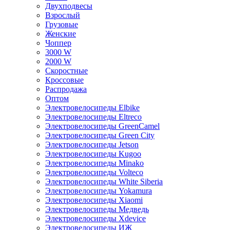
Двухподвесы
Взрослый
Грузовые
Женские
Чоппер
3000 W
2000 W
Скоростные
Кроссовые
Распродажа
Оптом
Электровелосипеды Elbike
Электровелосипеды Eltreco
Электровелосипеды GreenCamel
Электровелосипеды Green City
Электровелосипеды Jetson
Электровелосипеды Kugoo
Электровелосипеды Minako
Электровелосипеды Volteco
Электровелосипеды White Siberia
Электровелосипеды Yokamura
Электровелосипеды Xiaomi
Электровелосипеды Медведь
Электровелосипеды Xdevice
Электровелосипеды ИЖ