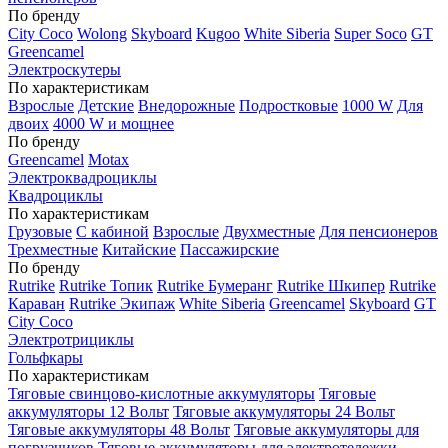
По бренду
City Coco
Wolong
Skyboard
Kugoo
White Siberia
Super Soco
GT
Greencamel
Электроскутеры
По характеристикам
Взрослые
Детские
Внедорожные
Подростковые
1000 W
Для
двоих
4000 W и мощнее
По бренду
Greencamel
Motax
Электроквадроциклы
Квадроциклы
По характеристикам
Грузовые
С кабиной
Взрослые
Двухместные
Для пенсионеров
Трехместные
Китайские
Пассажирские
По бренду
Rutrike
Rutrike Топик
Rutrike Бумеранг
Rutrike Шкипер
Rutrike
Караван
Rutrike Экипаж
White Siberia
Greencamel
Skyboard
GT
City Coco
Электротрициклы
Гольфкары
По характеристикам
Тяговые свинцово-кислотные аккумуляторы
Тяговые
аккумуляторы 12 Вольт
Тяговые аккумуляторы 24 Вольт
Тяговые аккумуляторы 48 Вольт
Тяговые аккумуляторы для
погрузчиков
Тяговые аккумуляторы для электротележки