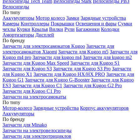
Велосипеды Tech Team
Велосипеды Stark
Велосипеды РВЗ
Велосипеды
По типу
Аккумуляторы
Мотор колесо
Замки
Зарядные устройства
Камеры
Контроллеры
Покрышки
Освещения и фары
Сумки
чехлы
Курки
Крылья
Вилки
Рули
Багажники
Колодки
Амортизаторы
Дисплей
По бренду
Запчасти для электросамокатов Kugoo
Запчасти для
электросамокатов Xiaomi
Запчасти для Kugoo m5
Запчасти для
Кugoo m4 pro
Запчасти для kugoo m4
Запчасти для kugoo m2
Запчасти для Kugoo Max Speed
Запчасти для Kugoo S1
Запчасти для Kugoo S3
Запчасти для Kugoo S3 Pro
Запчасти
для Kugoo X1
Запчасти для Kugoo HX/HX PRO
Запчасти для
Kugoo G1
Запчасти для Kugoo G-Booster
Запчасти для Kugoo
ES3
Запчасти для Kugoo C1
Запчасти для Kugoo G2 Pro
Запчасти для Kugoo C1 Pro
Запчасти на электросамокаты
По типу
Мотор-колесо
Зарядные устройства
Корпус аккумуляторов
Аккумуляторы
По бренду
Запчасти для Minako
Запчасти на электровелосипеды
Запчасти для электротрициклов