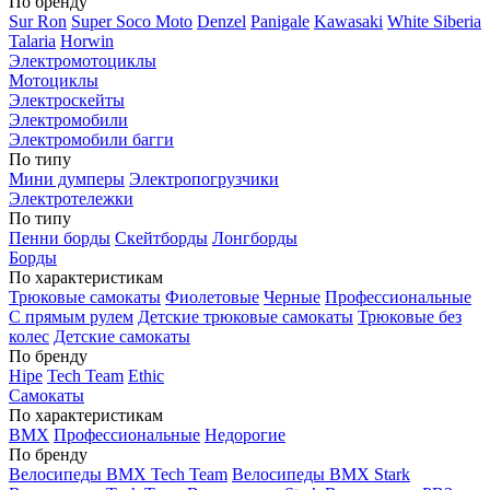
По бренду
Sur Ron
Super Soco Moto
Denzel
Panigale
Kawasaki
White Siberia
Talaria
Horwin
Электромотоциклы
Мотоциклы
Электроскейты
Электромобили
Электромобили багги
По типу
Мини думперы
Электропогрузчики
Электротележки
По типу
Пенни борды
Скейтборды
Лонгборды
Борды
По характеристикам
Трюковые самокаты
Фиолетовые
Черные
Профессиональные
С прямым рулем
Детские трюковые самокаты
Трюковые без
колес
Детские самокаты
По бренду
Hipe
Tech Team
Ethic
Самокаты
По характеристикам
BMX
Профессиональные
Недорогие
По бренду
Велосипеды BMX Tech Team
Велосипеды BMX Stark