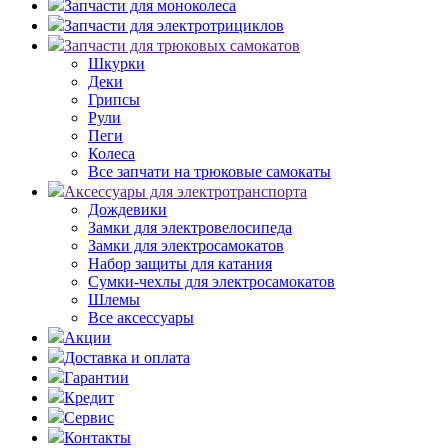
Запчасти для моноколеса
Запчасти для электротрициклов
Запчасти для трюковых самокатов
Шкурки
Деки
Грипсы
Рули
Пеги
Колеса
Все запчати на трюковые самокаты
Аксессуары для электротранспорта
Дождевики
Замки для электровелосипеда
Замки для электросамокатов
Набор защиты для катания
Сумки-чехлы для электросамокатов
Шлемы
Все аксессуары
Акции
Доставка и оплата
Гарантии
Кредит
Сервис
Контакты