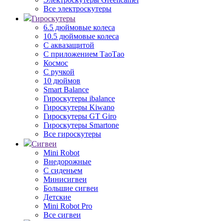
Все электроскутеры
Гироскутеры
6.5 дюймовые колеса
10.5 дюймовые колеса
С аквазащитой
С приложением ТаоТао
Космос
С ручкой
10 дюймов
Smart Balance
Гироскутеры ibalance
Гироскутеры Kiwano
Гироскутеры GT Giro
Гироскутеры Smartone
Все гироскутеры
Сигвеи
Mini Robot
Внедорожные
С сиденьем
Минисигвеи
Большие сигвеи
Детские
Mini Robot Pro
Все сигвеи