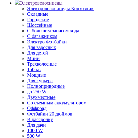
Электровелосипеды
Электровелосипеды Колхозник
Складные
Городские
Шоссейные
С большим запасом хода
С багажником
Электро Фэтбайки
Для взрослых
Для детей
Мини
Трехколесные
150 кг.
Мощные
Для курьера
Полноприводные
до 250 W
Двухместные
Со съемным аккумулятором
Оффроад
Фетбайки 20 дюймов
В рассрочку
Для дачи
1000 W
500 W