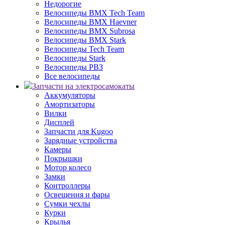
Недорогие
Велосипеды BMX Tech Team
Велосипеды BMX Haevner
Велосипеды BMX Subrosa
Велосипеды BMX Stark
Велосипеды Tech Team
Велосипеды Stark
Велосипеды РВЗ
Все велосипеды
Запчасти на электросамокаты
Аккумуляторы
Амортизаторы
Вилки
Дисплей
Запчасти для Kugoo
Зарядные устройства
Камеры
Покрышки
Мотор колесо
Замки
Контроллеры
Освещения и фары
Сумки чехлы
Курки
Крылья