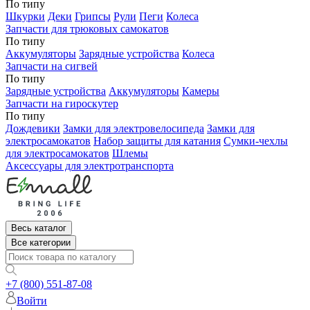
По типу
Шкурки
Деки
Грипсы
Рули
Пеги
Колеса
Запчасти для трюковых самокатов
По типу
Аккумуляторы
Зарядные устройства
Колеса
Запчасти на сигвей
По типу
Зарядные устройства
Аккумуляторы
Камеры
Запчасти на гироскутер
По типу
Дождевики
Замки для электровелосипеда
Замки для
электросамокатов
Набор защиты для катания
Сумки-чехлы
для электросамокатов
Шлемы
Аксессуары для электротранспорта
Весь каталог
Все категории
+7 (800) 551-87-08
Войти