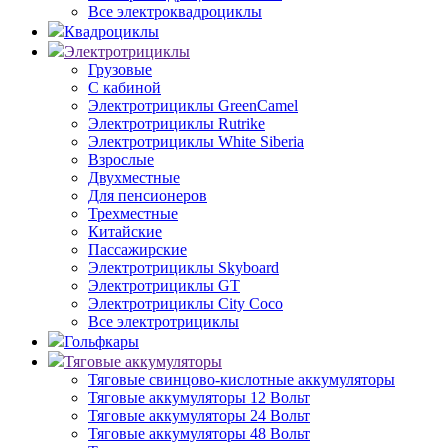
Все электроквадроциклы
Квадроциклы
Электротрициклы
Грузовые
С кабиной
Электротрициклы GreenCamel
Электротрициклы Rutrike
Электротрициклы White Siberia
Взрослые
Двухместные
Для пенсионеров
Трехместные
Китайские
Пассажирские
Электротрициклы Skyboard
Электротрициклы GT
Электротрициклы City Coco
Все электротрициклы
Гольфкары
Тяговые аккумуляторы
Тяговые свинцово-кислотные аккумуляторы
Тяговые аккумуляторы 12 Вольт
Тяговые аккумуляторы 24 Вольт
Тяговые аккумуляторы 48 Вольт