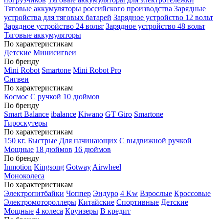
Тяговые аккумуляторы российского производства
Зарядные
устройства для тяговых батарей
Зарядное устройство 12 вольт
Зарядное устройство 24 вольт
Зарядное устройство 48 вольт
Тяговые аккумуляторы
По характеристикам
Детские
Минисигвеи
По бренду
Mini Robot
Smartone
Mini Robot Pro
Сигвеи
По характеристикам
Космос
С ручкой
10 дюймов
По бренду
Smart Balance
ibalance
Kiwano
GT Giro
Smartone
Гироскутеры
По характеристикам
150 кг.
Быстрые
Для начинающих
С выдвижной ручкой
Мощные
18 дюймов
16 дюймов
По бренду
Inmotion
Kingsong
Gotway
Airwheel
Моноколеса
По характеристикам
Электропитбайки
Чоппер
Эндуро
4 Kw
Взрослые
Кроссовые
Электромотороллеры
Китайские
Спортивные
Детские
Мощные
4 колеса
Круизеры
В кредит