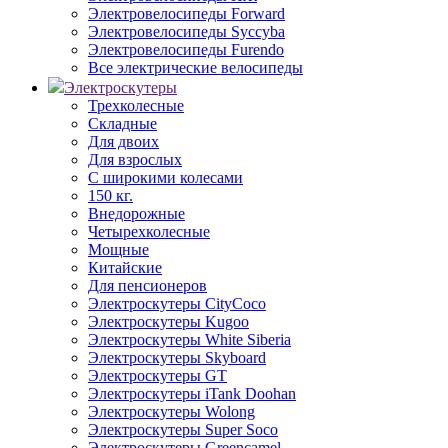
Электровелосипеды Forward
Электровелосипеды Syccyba
Электровелосипеды Furendo
Все электрические велосипеды
Электроскутеры
Трехколесные
Складные
Для двоих
Для взрослых
С широкими колесами
150 кг.
Внедорожные
Четырехколесные
Мощные
Китайские
Для пенсионеров
Электроскутеры CityCoco
Электроскутеры Kugoo
Электроскутеры White Siberia
Электроскутеры Skyboard
Электроскутеры GT
Электроскутеры iTank Doohan
Электроскутеры Wolong
Электроскутеры Super Soco
Электроскутеры Greencamel