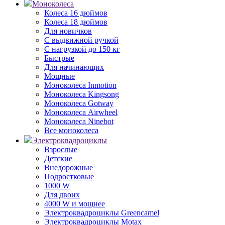
Моноколеса
Колеса 16 дюймов
Колеса 18 дюймов
Для новичков
С выдвижной ручкой
С нагрузкой до 150 кг
Быстрые
Для начинающих
Мощные
Моноколеса Inmotion
Моноколеса Kingsong
Моноколеса Gotway
Моноколеса Airwheel
Моноколеса Ninebot
Все моноколеса
Электроквадроциклы
Взрослые
Детские
Внедорожные
Подростковые
1000 W
Для двоих
4000 W и мощнее
Электроквадроциклы Greencamel
Электроквадроциклы Motax