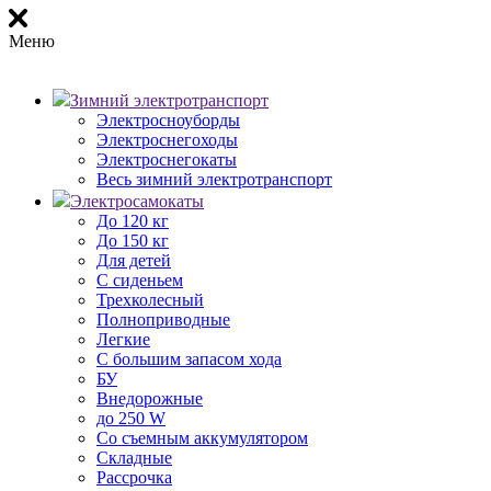
Меню
Зимний электротранспорт
Электросноуборды
Электроснегоходы
Электроснегокаты
Весь зимний электротранспорт
Электросамокаты
До 120 кг
До 150 кг
Для детей
С сиденьем
Трехколесный
Полноприводные
Легкие
С большим запасом хода
БУ
Внедорожные
до 250 W
Со съемным аккумулятором
Складные
Рассрочка