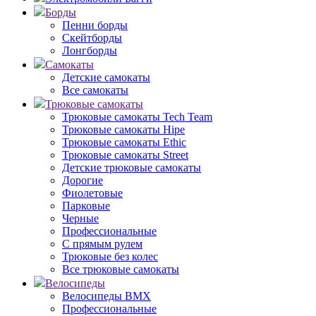
Борды
Пенни борды
Скейтборды
Лонгборды
Самокаты
Детские самокаты
Все самокаты
Трюковые самокаты
Трюковые самокаты Tech Team
Трюковые самокаты Hipe
Трюковые самокаты Ethic
Трюковые самокаты Street
Детские трюковые самокаты
Дорогие
Фиолетовые
Парковые
Черные
Профессиональные
С прямым рулем
Трюковые без колес
Все трюковые самокаты
Велосипеды
Велосипеды BMX
Профессиональные