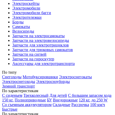
Электроскейты
Электромобили
Электромобили багги
Электротележки
Борды
Самокаты
Велосипеды
Запчасти на электросамокаты
Запчасти на электровелосипеды
Запчасти для электротрициклов
Запчасти для трюковых самокатов
Запчасти на сигвей
Запчасти на гироскутер
Аксессуары для электротранспорта
По типу
Снегоходы
Мотобуксировщики
Электроснегокаты
Электроснегоходы
Электросноуборды
Зимний транспорт
По характеристикам
С сиденьем
Трехколесный
Для детей
С большим запасом хода
150 кг.
Полноприводные
БУ
Внедорожные
120 кг.
до 250 W
Со съемным аккумулятором
Складные
Рассрочка
100 км/ч
Быстрые
По характеристикам