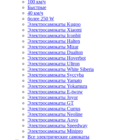
100 км/ч
Быстрые
40 км/ч
более 250 W
Электросамокаты Kugoo
Электросамокаты Xiaomi
Электросамокаты Iconbit
Электросамокаты Halten
Электросамокаты Mizar
Электросамокаты Dualton
Электросамокаты Hoverbot
Электросамокаты Ultron
Электросамокаты White Siberia
Электросамокаты Syccyba
Электросамокаты Yamato
Электросамокаты Yokamura
Электросамокаты E-twow
Электросамокаты Joyor
Электросамокаты GT
Электросамокаты Currus
Электросамокаты Neoline
Электросамокаты Aovo
Электросамокаты Speedway
Электросамокаты Minipro
Все электрические самокаты