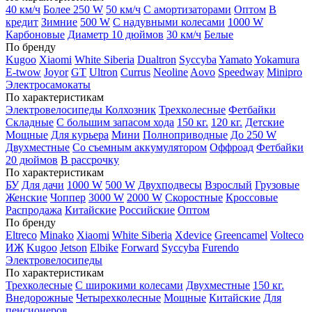
40 км/ч
Более 250 W
50 км/ч
С амортизаторами
Оптом
В
кредит
Зимние
500 W
С надувными колесами
1000 W
Карбоновые
Диаметр 10 дюймов
30 км/ч
Белые
По бренду
Kugoo
Xiaomi
White Siberia
Dualtron
Syccyba
Yamato
Yokamura
E-twow
Joyor
GT
Ultron
Currus
Neoline
Aovo
Speedway
Minipro
Электросамокаты
По характеристикам
Электровелосипеды Колхозник
Трехколесные
Фетбайки
Складные
С большим запасом хода
150 кг.
120 кг.
Детские
Мощные
Для курьера
Мини
Полноприводные
До 250 W
Двухместные
Со съемным аккумулятором
Оффроад
Фетбайки
20 дюймов
В рассрочку
По характеристикам
БУ
Для дачи
1000 W
500 W
Двухподвесы
Взрослый
Грузовые
Женские
Чоппер
3000 W
2000 W
Скоростные
Кроссовые
Распродажа
Китайские
Российские
Оптом
По бренду
Eltreco
Minako
Xiaomi
White Siberia
Xdevice
Greencamel
Volteco
ИЖ
Kugoo
Jetson
Elbike
Forward
Syccyba
Furendo
Электровелосипеды
По характеристикам
Трехколесные
С широкими колесами
Двухместные
150 кг.
Внедорожные
Четырехколесные
Мощные
Китайские
Для
пенсионеров