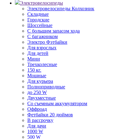
Электровелосипеды
Электровелосипеды Колхозник
Складные
Городские
Шоссейные
С большим запасом хода
С багажником
Электро Фэтбайки
Для взрослых
Для детей
Мини
Трехколесные
150 кг.
Мощные
Для курьера
Полноприводные
до 250 W
Двухместные
Со съемным аккумулятором
Оффроад
Фетбайки 20 дюймов
В рассрочку
Для дачи
1000 W
500 W