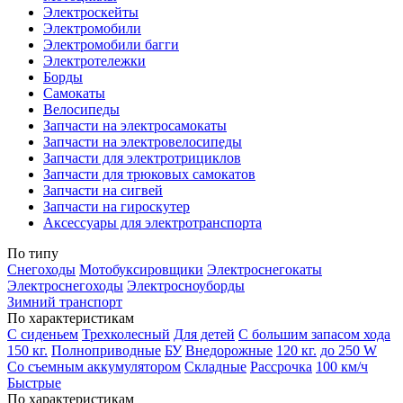
Электроскейты
Электромобили
Электромобили багги
Электротележки
Борды
Самокаты
Велосипеды
Запчасти на электросамокаты
Запчасти на электровелосипеды
Запчасти для электротрициклов
Запчасти для трюковых самокатов
Запчасти на сигвей
Запчасти на гироскутер
Аксессуары для электротранспорта
По типу
Снегоходы
Мотобуксировщики
Электроснегокаты
Электроснегоходы
Электросноуборды
Зимний транспорт
По характеристикам
С сиденьем
Трехколесный
Для детей
С большим запасом хода
150 кг.
Полноприводные
БУ
Внедорожные
120 кг.
до 250 W
Со съемным аккумулятором
Складные
Рассрочка
100 км/ч
Быстрые
По характеристикам