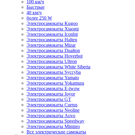
100 км/ч
Быстрые
40 км/ч
более 250 W
Электросамокаты Kugoo
Электросамокаты Xiaomi
Электросамокаты Iconbit
Электросамокаты Halten
Электросамокаты Mizar
Электросамокаты Dualton
Электросамокаты Hoverbot
Электросамокаты Ultron
Электросамокаты White Siberia
Электросамокаты Syccyba
Электросамокаты Yamato
Электросамокаты Yokamura
Электросамокаты E-twow
Электросамокаты Joyor
Электросамокаты GT
Электросамокаты Currus
Электросамокаты Neoline
Электросамокаты Aovo
Электросамокаты Speedway
Электросамокаты Minipro
Все электрические самокаты