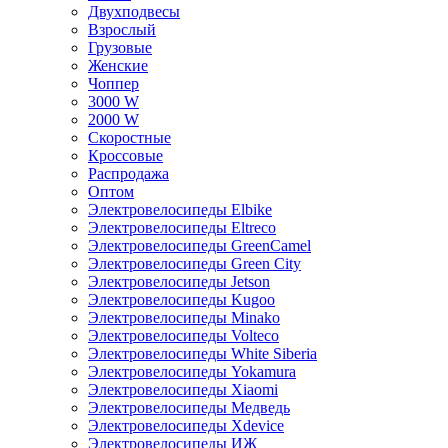
Двухподвесы
Взрослый
Грузовые
Женские
Чоппер
3000 W
2000 W
Скоростные
Кроссовые
Распродажа
Оптом
Электровелосипеды Elbike
Электровелосипеды Eltreco
Электровелосипеды GreenCamel
Электровелосипеды Green City
Электровелосипеды Jetson
Электровелосипеды Kugoo
Электровелосипеды Minako
Электровелосипеды Volteco
Электровелосипеды White Siberia
Электровелосипеды Yokamura
Электровелосипеды Xiaomi
Электровелосипеды Медведь
Электровелосипеды Xdevice
Электровелосипеды ИЖ