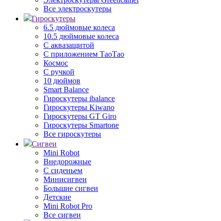
Все электроскутеры
Гироскутеры
6.5 дюймовые колеса
10.5 дюймовые колеса
С аквазащитой
С приложением ТаоТао
Космос
С ручкой
10 дюймов
Smart Balance
Гироскутеры ibalance
Гироскутеры Kiwano
Гироскутеры GT Giro
Гироскутеры Smartone
Все гироскутеры
Сигвеи
Mini Robot
Внедорожные
С сиденьем
Минисигвеи
Большие сигвеи
Детские
Mini Robot Pro
Все сигвеи