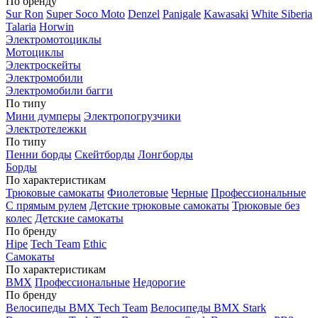
По бренду
Sur Ron
Super Soco Moto
Denzel
Panigale
Kawasaki
White Siberia
Talaria
Horwin
Электромотоциклы
Мотоциклы
Электроскейты
Электромобили
Электромобили багги
По типу
Мини думперы
Электропогрузчики
Электротележки
По типу
Пенни борды
Скейтборды
Лонгборды
Борды
По характеристикам
Трюковые самокаты
Фиолетовые
Черные
Профессиональные
С прямым рулем
Детские трюковые самокаты
Трюковые без
колес
Детские самокаты
По бренду
Hipe
Tech Team
Ethic
Самокаты
По характеристикам
BMX
Профессиональные
Недорогие
По бренду
Велосипеды BMX Tech Team
Велосипеды BMX Stark