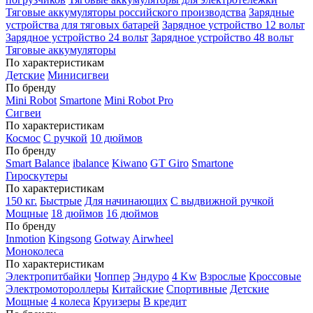
Тяговые аккумуляторы российского производства
Зарядные
устройства для тяговых батарей
Зарядное устройство 12 вольт
Зарядное устройство 24 вольт
Зарядное устройство 48 вольт
Тяговые аккумуляторы
По характеристикам
Детские
Минисигвеи
По бренду
Mini Robot
Smartone
Mini Robot Pro
Сигвеи
По характеристикам
Космос
С ручкой
10 дюймов
По бренду
Smart Balance
ibalance
Kiwano
GT Giro
Smartone
Гироскутеры
По характеристикам
150 кг.
Быстрые
Для начинающих
С выдвижной ручкой
Мощные
18 дюймов
16 дюймов
По бренду
Inmotion
Kingsong
Gotway
Airwheel
Моноколеса
По характеристикам
Электропитбайки
Чоппер
Эндуро
4 Kw
Взрослые
Кроссовые
Электромотороллеры
Китайские
Спортивные
Детские
Мощные
4 колеса
Круизеры
В кредит