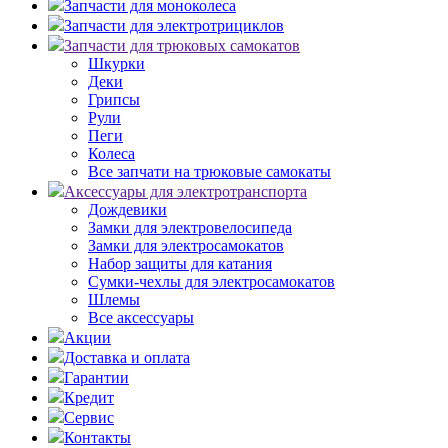
Запчасти для моноколеса
Запчасти для электротрициклов
Запчасти для трюковых самокатов
Шкурки
Деки
Грипсы
Рули
Пеги
Колеса
Все запчати на трюковые самокаты
Аксессуары для электротранспорта
Дождевики
Замки для электровелосипеда
Замки для электросамокатов
Набор защиты для катания
Сумки-чехлы для электросамокатов
Шлемы
Все аксессуары
Акции
Доставка и оплата
Гарантии
Кредит
Сервис
Контакты