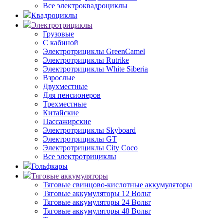
Все электроквадроциклы
Квадроциклы
Электротрициклы
Грузовые
С кабиной
Электротрициклы GreenCamel
Электротрициклы Rutrike
Электротрициклы White Siberia
Взрослые
Двухместные
Для пенсионеров
Трехместные
Китайские
Пассажирские
Электротрициклы Skyboard
Электротрициклы GT
Электротрициклы City Coco
Все электротрициклы
Гольфкары
Тяговые аккумуляторы
Тяговые свинцово-кислотные аккумуляторы
Тяговые аккумуляторы 12 Вольт
Тяговые аккумуляторы 24 Вольт
Тяговые аккумуляторы 48 Вольт