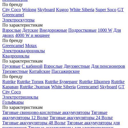
По бренду
City Coco
Wolong
Skyboard
Kugoo
White Siberia
Super Soco
GT
Greencamel
Электроскутеры
По характеристикам
Взрослые
Детские
Внедорожные
Подростковые
1000 W
Для
двоих
4000 W и мощнее
По бренду
Greencamel
Motax
Электроквадроциклы
Квадроциклы
По характеристикам
Грузовые
С кабиной
Взрослые
Двухместные
Для пенсионеров
Трехместные
Китайские
Пассажирские
По бренду
Rutrike
Rutrike Топик
Rutrike Бумеранг
Rutrike Шкипер
Rutrike
Караван
Rutrike Экипаж
White Siberia
Greencamel
Skyboard
GT
City Coco
Электротрициклы
Гольфкары
По характеристикам
Тяговые свинцово-кислотные аккумуляторы
Тяговые
аккумуляторы 12 Вольт
Тяговые аккумуляторы 24 Вольт
Тяговые аккумуляторы 48 Вольт
Тяговые аккумуляторы для
погрузчиков
Тяговые аккумуляторы для электротележки