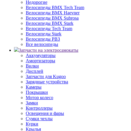
Недорогие
Велосипеды BMX Tech Team
Велосипеды BMX Haevner
Велосипеды BMX Subrosa
Велосипеды BMX Stark
Велосипеды Tech Team
Велосипеды Stark
Велосипеды РВЗ
Все велосипеды
Запчасти на электросамокаты
Аккумуляторы
Амортизаторы
Вилки
Дисплей
Запчасти для Kugoo
Зарядные устройства
Камеры
Покрышки
Мотор колесо
Замки
Контроллеры
Освещения и фары
Сумки чехлы
Курки
Крылья