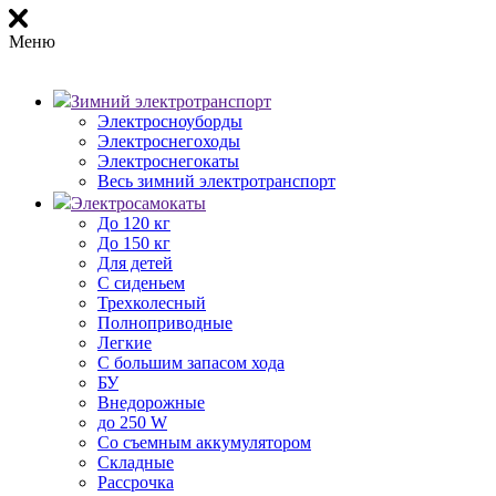
Меню
Зимний электротранспорт
Электросноуборды
Электроснегоходы
Электроснегокаты
Весь зимний электротранспорт
Электросамокаты
До 120 кг
До 150 кг
Для детей
С сиденьем
Трехколесный
Полноприводные
Легкие
С большим запасом хода
БУ
Внедорожные
до 250 W
Со съемным аккумулятором
Складные
Рассрочка