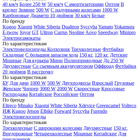
40 км/ч
Более 250 W
50 км/ч
С амортизаторами
Оптом
В
кредит
Зимние
500 W
С надувными колесами
1000 W
Карбоновые
Диаметр 10 дюймов
30 км/ч
Белые
По бренду
Kugoo
Xiaomi
White Siberia
Dualtron
Syccyba
Yamato
Yokamura
E-twow
Joyor
GT
Ultron
Currus
Neoline
Aovo
Speedway
Minipro
Электросамокаты
По характеристикам
Электровелосипеды Колхозник
Трехколесные
Фетбайки
Складные
С большим запасом хода
150 кг.
120 кг.
Детские
Мощные
Для курьера
Мини
Полноприводные
До 250 W
Двухместные
Со съемным аккумулятором
Оффроад
Фетбайки
20 дюймов
В рассрочку
По характеристикам
БУ
Для дачи
1000 W
500 W
Двухподвесы
Взрослый
Грузовые
Женские
Чоппер
3000 W
2000 W
Скоростные
Кроссовые
Распродажа
Китайские
Российские
Оптом
По бренду
Eltreco
Minako
Xiaomi
White Siberia
Xdevice
Greencamel
Volteco
ИЖ
Kugoo
Jetson
Elbike
Forward
Syccyba
Furendo
Электровелосипеды
По характеристикам
Трехколесные
С широкими колесами
Двухместные
150 кг.
Внедорожные
Четырехколесные
Мощные
Китайские
Для
пенсионеров