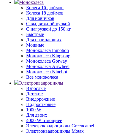
Моноколеса
Колеса 16 дюймов
Колеса 18 дюймов
Для новичков
С выдвижной ручкой
С нагрузкой до 150 кг
Быстрые
Для начинающих
Мощные
Моноколеса Inmotion
Моноколеса Kingsong
Моноколеса Gotway
Моноколеса Airwheel
Моноколеса Ninebot
Все моноколеса
Электроквадроциклы
Взрослые
Детские
Внедорожные
Подростковые
1000 W
Для двоих
4000 W и мощнее
Электроквадроциклы Greencamel
Электроквадроциклы Motax