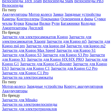
Велосипеды Tech Team
Велосипеды Stark
Велосипеды РВЗ
Велосипеды
По типу
Аккумуляторы
Мотор колесо
Замки
Зарядные устройства
Камеры
Контроллеры
Покрышки
Освещения и фары
Сумки
чехлы
Курки
Крылья
Вилки
Рули
Багажники
Колодки
Амортизаторы
Дисплей
По бренду
Запчасти для электросамокатов Kugoo
Запчасти для
электросамокатов Xiaomi
Запчасти для Kugoo m5
Запчасти для
Кugoo m4 pro
Запчасти для kugoo m4
Запчасти для kugoo m2
Запчасти для Kugoo Max Speed
Запчасти для Kugoo S1
Запчасти для Kugoo S3
Запчасти для Kugoo S3 Pro
Запчасти
для Kugoo X1
Запчасти для Kugoo HX/HX PRO
Запчасти для
Kugoo G1
Запчасти для Kugoo G-Booster
Запчасти для Kugoo
ES3
Запчасти для Kugoo C1
Запчасти для Kugoo G2 Pro
Запчасти для Kugoo C1 Pro
Запчасти на электросамокаты
По типу
Мотор-колесо
Зарядные устройства
Корпус аккумуляторов
Аккумуляторы
По бренду
Запчасти для Minako
Запчасти на электровелосипеды
Запчасти для электротрициклов