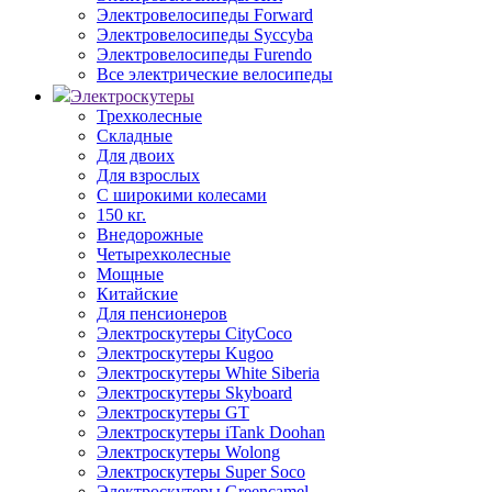
Электровелосипеды Forward
Электровелосипеды Syccyba
Электровелосипеды Furendo
Все электрические велосипеды
Электроскутеры
Трехколесные
Складные
Для двоих
Для взрослых
С широкими колесами
150 кг.
Внедорожные
Четырехколесные
Мощные
Китайские
Для пенсионеров
Электроскутеры CityCoco
Электроскутеры Kugoo
Электроскутеры White Siberia
Электроскутеры Skyboard
Электроскутеры GT
Электроскутеры iTank Doohan
Электроскутеры Wolong
Электроскутеры Super Soco
Электроскутеры Greencamel