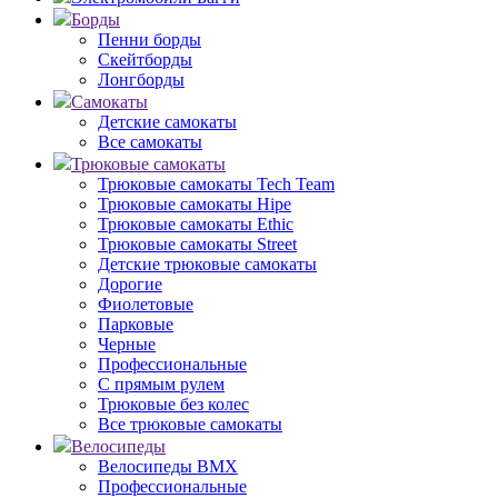
Борды
Пенни борды
Скейтборды
Лонгборды
Самокаты
Детские самокаты
Все самокаты
Трюковые самокаты
Трюковые самокаты Tech Team
Трюковые самокаты Hipe
Трюковые самокаты Ethic
Трюковые самокаты Street
Детские трюковые самокаты
Дорогие
Фиолетовые
Парковые
Черные
Профессиональные
С прямым рулем
Трюковые без колес
Все трюковые самокаты
Велосипеды
Велосипеды BMX
Профессиональные