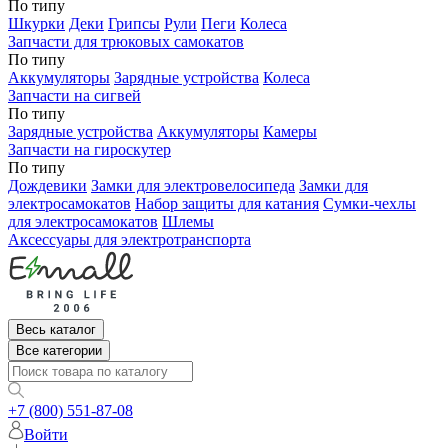
По типу
Шкурки
Деки
Грипсы
Рули
Пеги
Колеса
Запчасти для трюковых самокатов
По типу
Аккумуляторы
Зарядные устройства
Колеса
Запчасти на сигвей
По типу
Зарядные устройства
Аккумуляторы
Камеры
Запчасти на гироскутер
По типу
Дождевики
Замки для электровелосипеда
Замки для
электросамокатов
Набор защиты для катания
Сумки-чехлы
для электросамокатов
Шлемы
Аксессуары для электротранспорта
Весь каталог
Все категории
+7 (800) 551-87-08
Войти