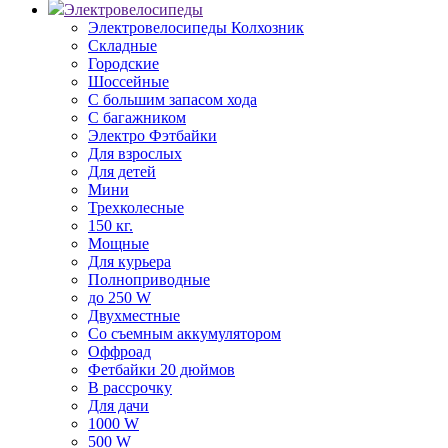
Электровелосипеды
Электровелосипеды Колхозник
Складные
Городские
Шоссейные
С большим запасом хода
С багажником
Электро Фэтбайки
Для взрослых
Для детей
Мини
Трехколесные
150 кг.
Мощные
Для курьера
Полноприводные
до 250 W
Двухместные
Со съемным аккумулятором
Оффроад
Фетбайки 20 дюймов
В рассрочку
Для дачи
1000 W
500 W