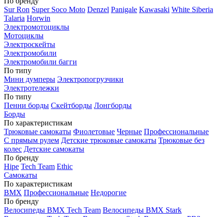
По бренду
Sur Ron
Super Soco Moto
Denzel
Panigale
Kawasaki
White Siberia
Talaria
Horwin
Электромотоциклы
Мотоциклы
Электроскейты
Электромобили
Электромобили багги
По типу
Мини думперы
Электропогрузчики
Электротележки
По типу
Пенни борды
Скейтборды
Лонгборды
Борды
По характеристикам
Трюковые самокаты
Фиолетовые
Черные
Профессиональные
С прямым рулем
Детские трюковые самокаты
Трюковые без
колес
Детские самокаты
По бренду
Hipe
Tech Team
Ethic
Самокаты
По характеристикам
BMX
Профессиональные
Недорогие
По бренду
Велосипеды BMX Tech Team
Велосипеды BMX Stark