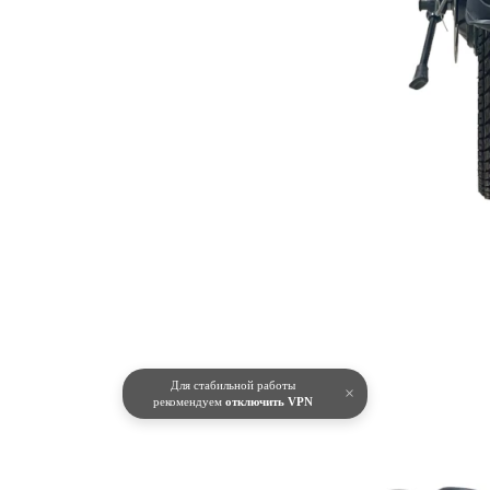
Для стабильной работы
×
рекомендуем
отключить VPN