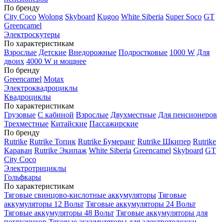
По бренду
City Coco
Wolong
Skyboard
Kugoo
White Siberia
Super Soco
GT
Greencamel
Электроскутеры
По характеристикам
Взрослые
Детские
Внедорожные
Подростковые
1000 W
Для
двоих
4000 W и мощнее
По бренду
Greencamel
Motax
Электроквадроциклы
Квадроциклы
По характеристикам
Грузовые
С кабиной
Взрослые
Двухместные
Для пенсионеров
Трехместные
Китайские
Пассажирские
По бренду
Rutrike
Rutrike Топик
Rutrike Бумеранг
Rutrike Шкипер
Rutrike
Караван
Rutrike Экипаж
White Siberia
Greencamel
Skyboard
GT
City Coco
Электротрициклы
Гольфкары
По характеристикам
Тяговые свинцово-кислотные аккумуляторы
Тяговые
аккумуляторы 12 Вольт
Тяговые аккумуляторы 24 Вольт
Тяговые аккумуляторы 48 Вольт
Тяговые аккумуляторы для
погрузчиков
Тяговые аккумуляторы для электротележки