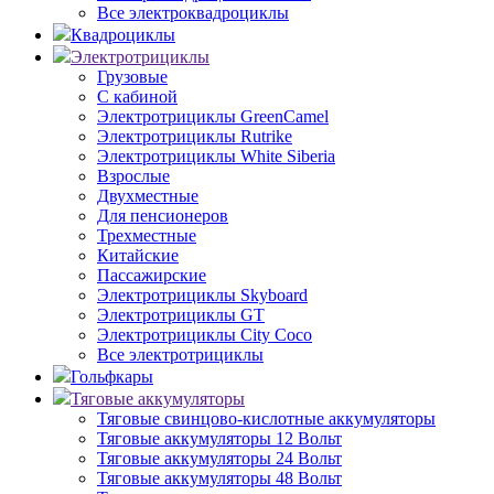
Все электроквадроциклы
Квадроциклы
Электротрициклы
Грузовые
С кабиной
Электротрициклы GreenCamel
Электротрициклы Rutrike
Электротрициклы White Siberia
Взрослые
Двухместные
Для пенсионеров
Трехместные
Китайские
Пассажирские
Электротрициклы Skyboard
Электротрициклы GT
Электротрициклы City Coco
Все электротрициклы
Гольфкары
Тяговые аккумуляторы
Тяговые свинцово-кислотные аккумуляторы
Тяговые аккумуляторы 12 Вольт
Тяговые аккумуляторы 24 Вольт
Тяговые аккумуляторы 48 Вольт