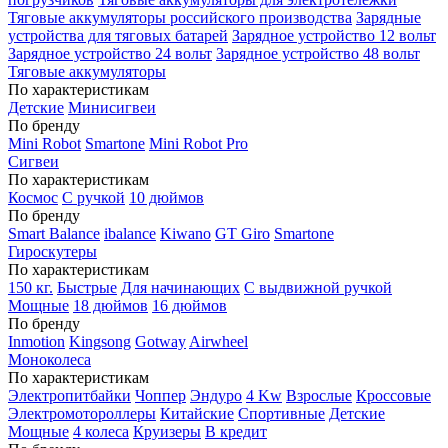
Тяговые аккумуляторы российского производства
Зарядные
устройства для тяговых батарей
Зарядное устройство 12 вольт
Зарядное устройство 24 вольт
Зарядное устройство 48 вольт
Тяговые аккумуляторы
По характеристикам
Детские
Минисигвеи
По бренду
Mini Robot
Smartone
Mini Robot Pro
Сигвеи
По характеристикам
Космос
С ручкой
10 дюймов
По бренду
Smart Balance
ibalance
Kiwano
GT Giro
Smartone
Гироскутеры
По характеристикам
150 кг.
Быстрые
Для начинающих
С выдвижной ручкой
Мощные
18 дюймов
16 дюймов
По бренду
Inmotion
Kingsong
Gotway
Airwheel
Моноколеса
По характеристикам
Электропитбайки
Чоппер
Эндуро
4 Kw
Взрослые
Кроссовые
Электромотороллеры
Китайские
Спортивные
Детские
Мощные
4 колеса
Круизеры
В кредит