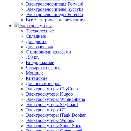
Электровелосипеды Forward
Электровелосипеды Syccyba
Электровелосипеды Furendo
Все электрические велосипеды
Электроскутеры
Трехколесные
Складные
Для двоих
Для взрослых
С широкими колесами
150 кг.
Внедорожные
Четырехколесные
Мощные
Китайские
Для пенсионеров
Электроскутеры CityCoco
Электроскутеры Kugoo
Электроскутеры White Siberia
Электроскутеры Skyboard
Электроскутеры GT
Электроскутеры iTank Doohan
Электроскутеры Wolong
Электроскутеры Super Soco
Электроскутеры Greencamel