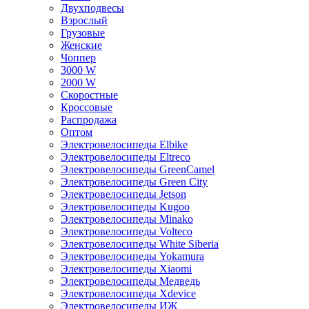
Двухподвесы
Взрослый
Грузовые
Женские
Чоппер
3000 W
2000 W
Скоростные
Кроссовые
Распродажа
Оптом
Электровелосипеды Elbike
Электровелосипеды Eltreco
Электровелосипеды GreenCamel
Электровелосипеды Green City
Электровелосипеды Jetson
Электровелосипеды Kugoo
Электровелосипеды Minako
Электровелосипеды Volteco
Электровелосипеды White Siberia
Электровелосипеды Yokamura
Электровелосипеды Xiaomi
Электровелосипеды Медведь
Электровелосипеды Xdevice
Электровелосипеды ИЖ