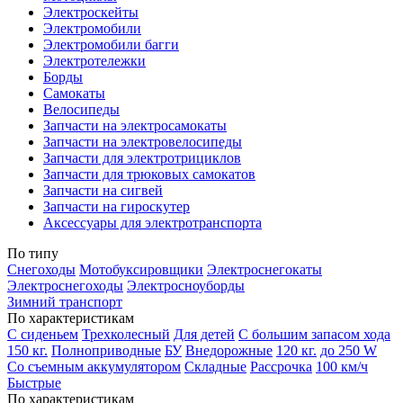
Электроскейты
Электромобили
Электромобили багги
Электротележки
Борды
Самокаты
Велосипеды
Запчасти на электросамокаты
Запчасти на электровелосипеды
Запчасти для электротрициклов
Запчасти для трюковых самокатов
Запчасти на сигвей
Запчасти на гироскутер
Аксессуары для электротранспорта
По типу
Снегоходы
Мотобуксировщики
Электроснегокаты
Электроснегоходы
Электросноуборды
Зимний транспорт
По характеристикам
С сиденьем
Трехколесный
Для детей
С большим запасом хода
150 кг.
Полноприводные
БУ
Внедорожные
120 кг.
до 250 W
Со съемным аккумулятором
Складные
Рассрочка
100 км/ч
Быстрые
По характеристикам