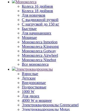
Моноколеса
Колеса 16 дюймов
Колеса 18 дюймов
Для новичков
С выдвижной ручкой
С нагрузкой до 150 кг
Быстрые
Для начинающих
Мощные
Моноколеса Inmotion
Моноколеса Kingsong
Моноколеса Gotway
Моноколеса Airwheel
Моноколеса Ninebot
Все моноколеса
Электроквадроциклы
Взрослые
Детские
Внедорожные
Подростковые
1000 W
Для двоих
4000 W и мощнее
Электроквадроциклы Greencamel
Электроквадроциклы Motax