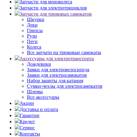
Запчасти для моноколеса
Запчасти для электротрициклов
Запчасти для трюковых самокатов
Шкурки
Деки
Грипсы
Рули
Пеги
Колеса
Все запчати на трюковые самокаты
Аксессуары для электротранспорта
Дождевики
Замки для электровелосипеда
Замки для электросамокатов
Набор защиты для катания
Сумки-чехлы для электросамокатов
Шлемы
Все аксессуары
Акции
Доставка и оплата
Гарантии
Кредит
Сервис
Контакты