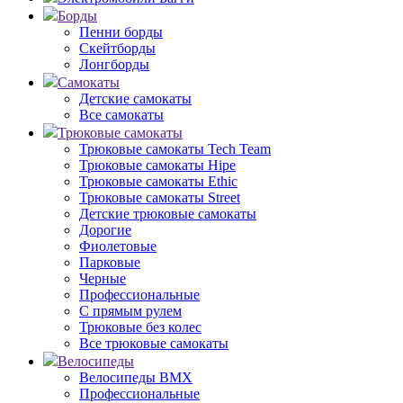
Борды
Пенни борды
Скейтборды
Лонгборды
Самокаты
Детские самокаты
Все самокаты
Трюковые самокаты
Трюковые самокаты Tech Team
Трюковые самокаты Hipe
Трюковые самокаты Ethic
Трюковые самокаты Street
Детские трюковые самокаты
Дорогие
Фиолетовые
Парковые
Черные
Профессиональные
С прямым рулем
Трюковые без колес
Все трюковые самокаты
Велосипеды
Велосипеды BMX
Профессиональные