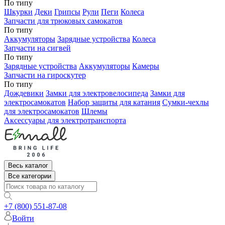
По типу
Шкурки
Деки
Грипсы
Рули
Пеги
Колеса
Запчасти для трюковых самокатов
По типу
Аккумуляторы
Зарядные устройства
Колеса
Запчасти на сигвей
По типу
Зарядные устройства
Аккумуляторы
Камеры
Запчасти на гироскутер
По типу
Дождевики
Замки для электровелосипеда
Замки для
электросамокатов
Набор защиты для катания
Сумки-чехлы
для электросамокатов
Шлемы
Аксессуары для электротранспорта
Весь каталог
Все категории
+7 (800) 551-87-08
Войти