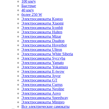
100 км/ч
Быстрые
40 км/ч
более 250 W
Электросамокаты Kugoo
Электросамокаты Xiaomi
Электросамокаты Iconbit
Электросамокаты Halten
Электросамокаты Mizar
Электросамокаты Dualton
Электросамокаты Hoverbot
Электросамокаты Ultron
Электросамокаты White Siberia
Электросамокаты Syccyba
Электросамокаты Yamato
Электросамокаты Yokamura
Электросамокаты E-twow
Электросамокаты Joyor
Электросамокаты GT
Электросамокаты Currus
Электросамокаты Neoline
Электросамокаты Aovo
Электросамокаты Speedway
Электросамокаты Minipro
Все электрические самокаты