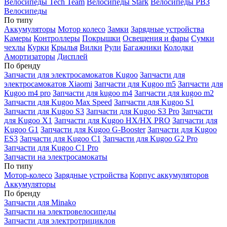
Велосипеды Tech Team
Велосипеды Stark
Велосипеды РВЗ
Велосипеды
По типу
Аккумуляторы
Мотор колесо
Замки
Зарядные устройства
Камеры
Контроллеры
Покрышки
Освещения и фары
Сумки
чехлы
Курки
Крылья
Вилки
Рули
Багажники
Колодки
Амортизаторы
Дисплей
По бренду
Запчасти для электросамокатов Kugoo
Запчасти для
электросамокатов Xiaomi
Запчасти для Kugoo m5
Запчасти для
Кugoo m4 pro
Запчасти для kugoo m4
Запчасти для kugoo m2
Запчасти для Kugoo Max Speed
Запчасти для Kugoo S1
Запчасти для Kugoo S3
Запчасти для Kugoo S3 Pro
Запчасти
для Kugoo X1
Запчасти для Kugoo HX/HX PRO
Запчасти для
Kugoo G1
Запчасти для Kugoo G-Booster
Запчасти для Kugoo
ES3
Запчасти для Kugoo C1
Запчасти для Kugoo G2 Pro
Запчасти для Kugoo C1 Pro
Запчасти на электросамокаты
По типу
Мотор-колесо
Зарядные устройства
Корпус аккумуляторов
Аккумуляторы
По бренду
Запчасти для Minako
Запчасти на электровелосипеды
Запчасти для электротрициклов