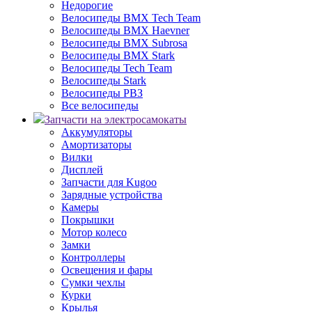
Недорогие
Велосипеды BMX Tech Team
Велосипеды BMX Haevner
Велосипеды BMX Subrosa
Велосипеды BMX Stark
Велосипеды Tech Team
Велосипеды Stark
Велосипеды РВЗ
Все велосипеды
Запчасти на электросамокаты
Аккумуляторы
Амортизаторы
Вилки
Дисплей
Запчасти для Kugoo
Зарядные устройства
Камеры
Покрышки
Мотор колесо
Замки
Контроллеры
Освещения и фары
Сумки чехлы
Курки
Крылья