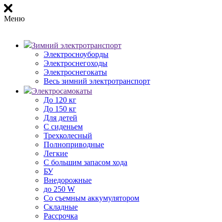
Меню
Зимний электротранспорт
Электросноуборды
Электроснегоходы
Электроснегокаты
Весь зимний электротранспорт
Электросамокаты
До 120 кг
До 150 кг
Для детей
С сиденьем
Трехколесный
Полноприводные
Легкие
С большим запасом хода
БУ
Внедорожные
до 250 W
Со съемным аккумулятором
Складные
Рассрочка