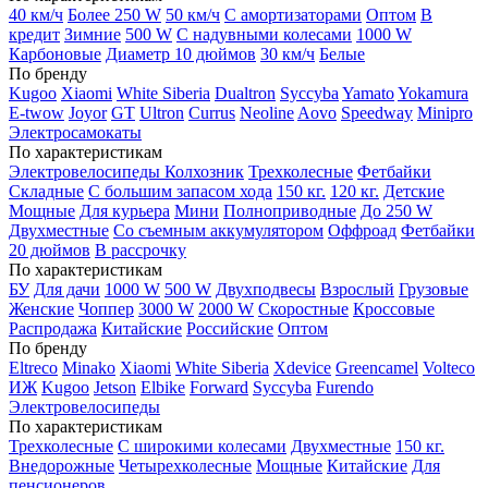
40 км/ч
Более 250 W
50 км/ч
С амортизаторами
Оптом
В
кредит
Зимние
500 W
С надувными колесами
1000 W
Карбоновые
Диаметр 10 дюймов
30 км/ч
Белые
По бренду
Kugoo
Xiaomi
White Siberia
Dualtron
Syccyba
Yamato
Yokamura
E-twow
Joyor
GT
Ultron
Currus
Neoline
Aovo
Speedway
Minipro
Электросамокаты
По характеристикам
Электровелосипеды Колхозник
Трехколесные
Фетбайки
Складные
С большим запасом хода
150 кг.
120 кг.
Детские
Мощные
Для курьера
Мини
Полноприводные
До 250 W
Двухместные
Со съемным аккумулятором
Оффроад
Фетбайки
20 дюймов
В рассрочку
По характеристикам
БУ
Для дачи
1000 W
500 W
Двухподвесы
Взрослый
Грузовые
Женские
Чоппер
3000 W
2000 W
Скоростные
Кроссовые
Распродажа
Китайские
Российские
Оптом
По бренду
Eltreco
Minako
Xiaomi
White Siberia
Xdevice
Greencamel
Volteco
ИЖ
Kugoo
Jetson
Elbike
Forward
Syccyba
Furendo
Электровелосипеды
По характеристикам
Трехколесные
С широкими колесами
Двухместные
150 кг.
Внедорожные
Четырехколесные
Мощные
Китайские
Для
пенсионеров