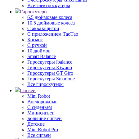
Все электроскутеры
Гироскутеры
6.5 дюймовые колеса
10.5 дюймовые колеса
С аквазащитой
С приложением ТаоТао
Космос
С ручкой
10 дюймов
Smart Balance
Гироскутеры ibalance
Гироскутеры Kiwano
Гироскутеры GT Giro
Гироскутеры Smartone
Все гироскутеры
Сигвеи
Mini Robot
Внедорожные
С сиденьем
Минисигвеи
Большие сигвеи
Детские
Mini Robot Pro
Все сигвеи