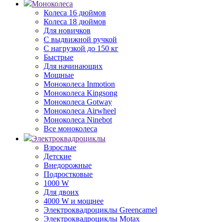
Моноколеса
Колеса 16 дюймов
Колеса 18 дюймов
Для новичков
С выдвижной ручкой
С нагрузкой до 150 кг
Быстрые
Для начинающих
Мощные
Моноколеса Inmotion
Моноколеса Kingsong
Моноколеса Gotway
Моноколеса Airwheel
Моноколеса Ninebot
Все моноколеса
Электроквадроциклы
Взрослые
Детские
Внедорожные
Подростковые
1000 W
Для двоих
4000 W и мощнее
Электроквадроциклы Greencamel
Электроквадроциклы Motax