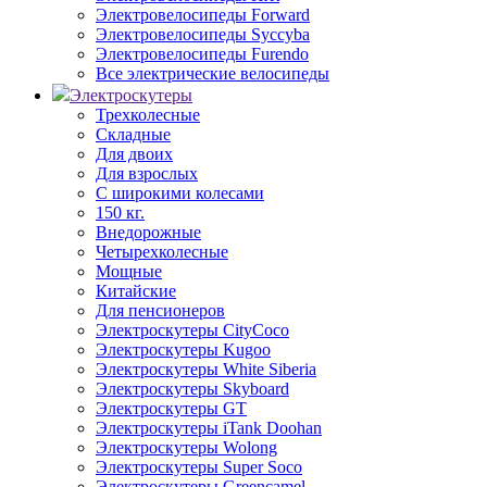
Электровелосипеды Forward
Электровелосипеды Syccyba
Электровелосипеды Furendo
Все электрические велосипеды
Электроскутеры
Трехколесные
Складные
Для двоих
Для взрослых
С широкими колесами
150 кг.
Внедорожные
Четырехколесные
Мощные
Китайские
Для пенсионеров
Электроскутеры CityCoco
Электроскутеры Kugoo
Электроскутеры White Siberia
Электроскутеры Skyboard
Электроскутеры GT
Электроскутеры iTank Doohan
Электроскутеры Wolong
Электроскутеры Super Soco
Электроскутеры Greencamel