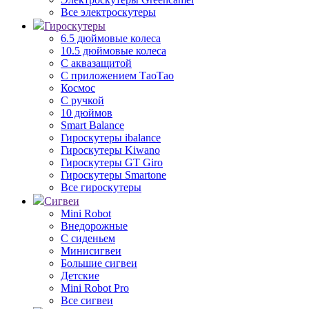
Все электроскутеры
Гироскутеры
6.5 дюймовые колеса
10.5 дюймовые колеса
С аквазащитой
С приложением ТаоТао
Космос
С ручкой
10 дюймов
Smart Balance
Гироскутеры ibalance
Гироскутеры Kiwano
Гироскутеры GT Giro
Гироскутеры Smartone
Все гироскутеры
Сигвеи
Mini Robot
Внедорожные
С сиденьем
Минисигвеи
Большие сигвеи
Детские
Mini Robot Pro
Все сигвеи