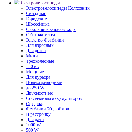
Электровелосипеды
Электровелосипеды Колхозник
Складные
Городские
Шоссейные
С большим запасом хода
С багажником
Электро Фэтбайки
Для взрослых
Для детей
Мини
Трехколесные
150 кг.
Мощные
Для курьера
Полноприводные
до 250 W
Двухместные
Со съемным аккумулятором
Оффроад
Фетбайки 20 дюймов
В рассрочку
Для дачи
1000 W
500 W