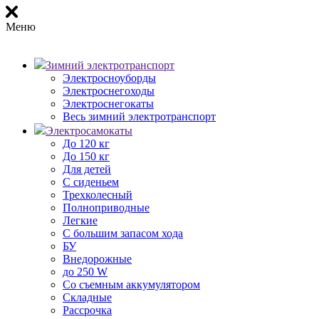
Меню
Зимний электротранспорт
Электросноуборды
Электроснегоходы
Электроснегокаты
Весь зимний электротранспорт
Электросамокаты
До 120 кг
До 150 кг
Для детей
С сиденьем
Трехколесный
Полноприводные
Легкие
С большим запасом хода
БУ
Внедорожные
до 250 W
Со съемным аккумулятором
Складные
Рассрочка