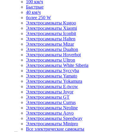
100 км/ч
Быстрые
40 км/ч
более 250 W
Электросамокаты Kugoo
Электросамокаты Xiaomi
Электросамокаты Iconbit
Электросамокаты Halten
Электросамокаты Mizar
Электросамокаты Dualton
Электросамокаты Hoverbot
Электросамокаты Ultron
Электросамокаты White Siberia
Электросамокаты Syccyba
Электросамокаты Yamato
Электросамокаты Yokamura
Электросамокаты E-twow
Электросамокаты Joyor
Электросамокаты GT
Электросамокаты Currus
Электросамокаты Neoline
Электросамокаты Aovo
Электросамокаты Speedway
Электросамокаты Minipro
Все электрические самокаты