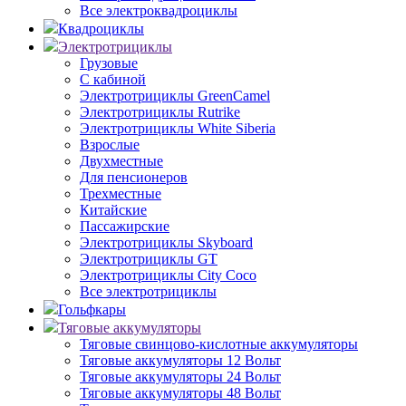
Все электроквадроциклы
Квадроциклы
Электротрициклы
Грузовые
С кабиной
Электротрициклы GreenCamel
Электротрициклы Rutrike
Электротрициклы White Siberia
Взрослые
Двухместные
Для пенсионеров
Трехместные
Китайские
Пассажирские
Электротрициклы Skyboard
Электротрициклы GT
Электротрициклы City Coco
Все электротрициклы
Гольфкары
Тяговые аккумуляторы
Тяговые свинцово-кислотные аккумуляторы
Тяговые аккумуляторы 12 Вольт
Тяговые аккумуляторы 24 Вольт
Тяговые аккумуляторы 48 Вольт