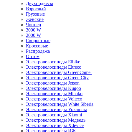
Двухподвесы
Взрослый
Грузовые
Женские
Чоппер
3000 W
2000 W
Скоростные
Кроссовые
Распродажа
Оптом
Электровелосипеды Elbike
Электровелосипеды Eltreco
Электровелосипеды GreenCamel
Электровелосипеды Green City
Электровелосипеды Jetson
Электровелосипеды Kugoo
Электровелосипеды Minako
Электровелосипеды Volteco
Электровелосипеды White Siberia
Электровелосипеды Yokamura
Электровелосипеды Xiaomi
Электровелосипеды Медведь
Электровелосипеды Xdevice
Электровелосипеды ИЖ