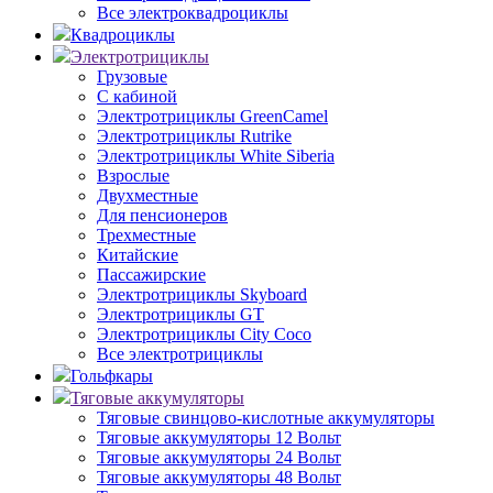
Все электроквадроциклы
Квадроциклы
Электротрициклы
Грузовые
С кабиной
Электротрициклы GreenCamel
Электротрициклы Rutrike
Электротрициклы White Siberia
Взрослые
Двухместные
Для пенсионеров
Трехместные
Китайские
Пассажирские
Электротрициклы Skyboard
Электротрициклы GT
Электротрициклы City Coco
Все электротрициклы
Гольфкары
Тяговые аккумуляторы
Тяговые свинцово-кислотные аккумуляторы
Тяговые аккумуляторы 12 Вольт
Тяговые аккумуляторы 24 Вольт
Тяговые аккумуляторы 48 Вольт