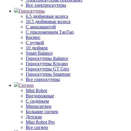
Все электроскутеры
Гироскутеры
6.5 дюймовые колеса
10.5 дюймовые колеса
С аквазащитой
С приложением ТаоТао
Космос
С ручкой
10 дюймов
Smart Balance
Гироскутеры ibalance
Гироскутеры Kiwano
Гироскутеры GT Giro
Гироскутеры Smartone
Все гироскутеры
Сигвеи
Mini Robot
Внедорожные
С сиденьем
Минисигвеи
Большие сигвеи
Детские
Mini Robot Pro
Все сигвеи