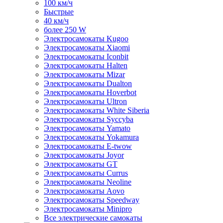
100 км/ч
Быстрые
40 км/ч
более 250 W
Электросамокаты Kugoo
Электросамокаты Xiaomi
Электросамокаты Iconbit
Электросамокаты Halten
Электросамокаты Mizar
Электросамокаты Dualton
Электросамокаты Hoverbot
Электросамокаты Ultron
Электросамокаты White Siberia
Электросамокаты Syccyba
Электросамокаты Yamato
Электросамокаты Yokamura
Электросамокаты E-twow
Электросамокаты Joyor
Электросамокаты GT
Электросамокаты Currus
Электросамокаты Neoline
Электросамокаты Aovo
Электросамокаты Speedway
Электросамокаты Minipro
Все электрические самокаты