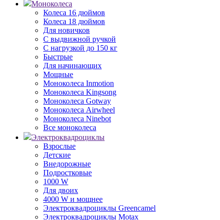
Моноколеса
Колеса 16 дюймов
Колеса 18 дюймов
Для новичков
С выдвижной ручкой
С нагрузкой до 150 кг
Быстрые
Для начинающих
Мощные
Моноколеса Inmotion
Моноколеса Kingsong
Моноколеса Gotway
Моноколеса Airwheel
Моноколеса Ninebot
Все моноколеса
Электроквадроциклы
Взрослые
Детские
Внедорожные
Подростковые
1000 W
Для двоих
4000 W и мощнее
Электроквадроциклы Greencamel
Электроквадроциклы Motax