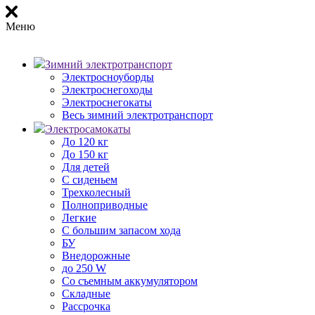
Меню
Зимний электротранспорт
Электросноуборды
Электроснегоходы
Электроснегокаты
Весь зимний электротранспорт
Электросамокаты
До 120 кг
До 150 кг
Для детей
С сиденьем
Трехколесный
Полноприводные
Легкие
С большим запасом хода
БУ
Внедорожные
до 250 W
Со съемным аккумулятором
Складные
Рассрочка