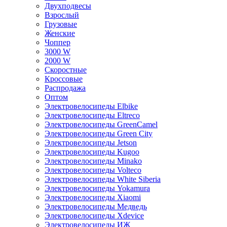
Двухподвесы
Взрослый
Грузовые
Женские
Чоппер
3000 W
2000 W
Скоростные
Кроссовые
Распродажа
Оптом
Электровелосипеды Elbike
Электровелосипеды Eltreco
Электровелосипеды GreenCamel
Электровелосипеды Green City
Электровелосипеды Jetson
Электровелосипеды Kugoo
Электровелосипеды Minako
Электровелосипеды Volteco
Электровелосипеды White Siberia
Электровелосипеды Yokamura
Электровелосипеды Xiaomi
Электровелосипеды Медведь
Электровелосипеды Xdevice
Электровелосипеды ИЖ