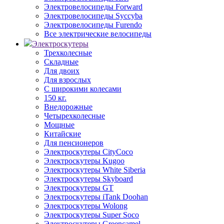
Электровелосипеды Forward
Электровелосипеды Syccyba
Электровелосипеды Furendo
Все электрические велосипеды
Электроскутеры
Трехколесные
Складные
Для двоих
Для взрослых
С широкими колесами
150 кг.
Внедорожные
Четырехколесные
Мощные
Китайские
Для пенсионеров
Электроскутеры CityCoco
Электроскутеры Kugoo
Электроскутеры White Siberia
Электроскутеры Skyboard
Электроскутеры GT
Электроскутеры iTank Doohan
Электроскутеры Wolong
Электроскутеры Super Soco
Электроскутеры Greencamel