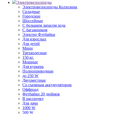
Электровелосипеды
Электровелосипеды Колхозник
Складные
Городские
Шоссейные
С большим запасом хода
С багажником
Электро Фэтбайки
Для взрослых
Для детей
Мини
Трехколесные
150 кг.
Мощные
Для курьера
Полноприводные
до 250 W
Двухместные
Со съемным аккумулятором
Оффроад
Фетбайки 20 дюймов
В рассрочку
Для дачи
1000 W
500 W