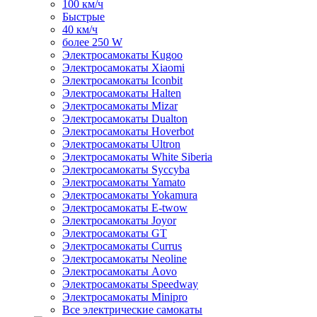
100 км/ч
Быстрые
40 км/ч
более 250 W
Электросамокаты Kugoo
Электросамокаты Xiaomi
Электросамокаты Iconbit
Электросамокаты Halten
Электросамокаты Mizar
Электросамокаты Dualton
Электросамокаты Hoverbot
Электросамокаты Ultron
Электросамокаты White Siberia
Электросамокаты Syccyba
Электросамокаты Yamato
Электросамокаты Yokamura
Электросамокаты E-twow
Электросамокаты Joyor
Электросамокаты GT
Электросамокаты Currus
Электросамокаты Neoline
Электросамокаты Aovo
Электросамокаты Speedway
Электросамокаты Minipro
Все электрические самокаты