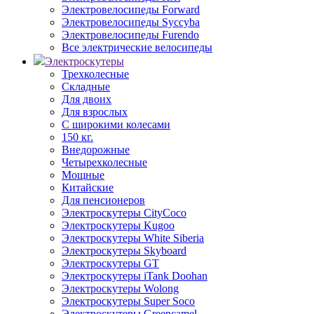
Электровелосипеды Forward
Электровелосипеды Syccyba
Электровелосипеды Furendo
Все электрические велосипеды
Электроскутеры
Трехколесные
Складные
Для двоих
Для взрослых
С широкими колесами
150 кг.
Внедорожные
Четырехколесные
Мощные
Китайские
Для пенсионеров
Электроскутеры CityCoco
Электроскутеры Kugoo
Электроскутеры White Siberia
Электроскутеры Skyboard
Электроскутеры GT
Электроскутеры iTank Doohan
Электроскутеры Wolong
Электроскутеры Super Soco
Электроскутеры Greencamel