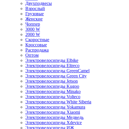
Двухподвесы
Взрослый
Грузовые
Женские
Чоппер
3000 W
2000 W
Скоростные
Кроссовые
Распродажа
Оптом
Электровелосипеды Elbike
Электровелосипеды Eltreco
Электровелосипеды GreenCamel
Электровелосипеды Green City
Электровелосипеды Jetson
Электровелосипеды Kugoo
Электровелосипеды Minako
Электровелосипеды Volteco
Электровелосипеды White Siberia
Электровелосипеды Yokamura
Электровелосипеды Xiaomi
Электровелосипеды Медведь
Электровелосипеды Xdevice
Электровелосипеды ИЖ