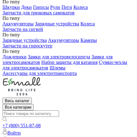
По типу
Шкурки
Деки
Грипсы
Рули
Пеги
Колеса
Запчасти для трюковых самокатов
По типу
Аккумуляторы
Зарядные устройства
Колеса
Запчасти на сигвей
По типу
Зарядные устройства
Аккумуляторы
Камеры
Запчасти на гироскутер
По типу
Дождевики
Замки для электровелосипеда
Замки для
электросамокатов
Набор защиты для катания
Сумки-чехлы
для электросамокатов
Шлемы
Аксессуары для электротранспорта
Весь каталог
Все категории
+7 (800) 551-87-08
Войти