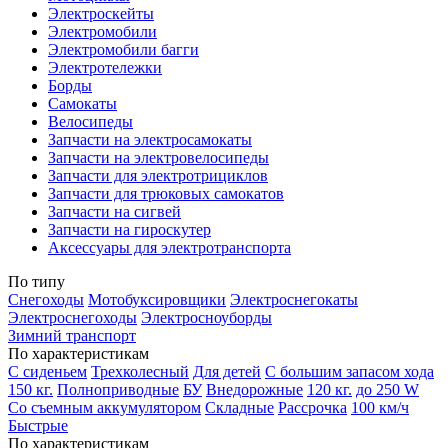
Электроскейты
Электромобили
Электромобили багги
Электротележки
Борды
Самокаты
Велосипеды
Запчасти на электросамокаты
Запчасти на электровелосипеды
Запчасти для электротрициклов
Запчасти для трюковых самокатов
Запчасти на сигвей
Запчасти на гироскутер
Аксессуары для электротранспорта
По типу
Снегоходы
Мотобуксировщики
Электроснегокаты
Электроснегоходы
Электросноуборды
Зимний транспорт
По характеристикам
С сиденьем
Трехколесный
Для детей
С большим запасом хода
150 кг.
Полноприводные
БУ
Внедорожные
120 кг.
до 250 W
Со съемным аккумулятором
Складные
Рассрочка
100 км/ч
Быстрые
По характеристикам