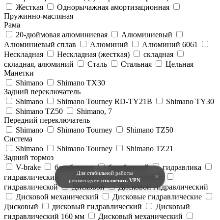
Жесткая
Однорычажная амортизационная
Пружинно-масляная
Рама
20-дюймовая алюминиевая
Алюминиевый
Алюминиевый сплав
Алюминий
Алюминий 6061
Нескладная
Нескладная (жесткая)
складная
складная, алюминий
Сталь
Стальная
Цельная
Манетки
Shimano
Shimano TX30
Задний переключатель
Shimano
Shimano Tourney RD-TY21B
Shimano TY30
Shimano TZ50
Shimano, 7
Передний переключатель
Shimano
Shimano Tourney
Shimano TZ50
Система
Shimano
Shimano Tourney
Shimano TZ21
Задний тормоз
V-brake
барабанные
барабанный
гидравлика
Для стабильной работы
×
гидравлический
Гидравлический дисковый
рекомендуем
отключить VPN
гидравлической
Дисковой
Дисковой гидравлический
Дисковой механический
Дисковые гидравлические
Дисковый
дисковый гидравлический
Дисковый
гидравлический 160 мм
Дисковый механический