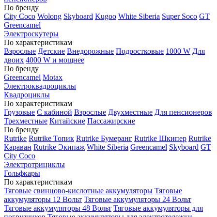
По бренду
City Coco
Wolong
Skyboard
Kugoo
White Siberia
Super Soco
GT
Greencamel
Электроскутеры
По характеристикам
Взрослые
Детские
Внедорожные
Подростковые
1000 W
Для
двоих
4000 W и мощнее
По бренду
Greencamel
Motax
Электроквадроциклы
Квадроциклы
По характеристикам
Грузовые
С кабиной
Взрослые
Двухместные
Для пенсионеров
Трехместные
Китайские
Пассажирские
По бренду
Rutrike
Rutrike Топик
Rutrike Бумеранг
Rutrike Шкипер
Rutrike
Караван
Rutrike Экипаж
White Siberia
Greencamel
Skyboard
GT
City Coco
Электротрициклы
Гольфкары
По характеристикам
Тяговые свинцово-кислотные аккумуляторы
Тяговые
аккумуляторы 12 Вольт
Тяговые аккумуляторы 24 Вольт
Тяговые аккумуляторы 48 Вольт
Тяговые аккумуляторы для
погрузчиков
Тяговые аккумуляторы для электротележки