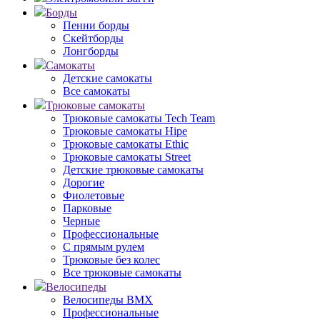
Борды
Пенни борды
Скейтборды
Лонгборды
Самокаты
Детские самокаты
Все самокаты
Трюковые самокаты
Трюковые самокаты Tech Team
Трюковые самокаты Hipe
Трюковые самокаты Ethic
Трюковые самокаты Street
Детские трюковые самокаты
Дорогие
Фиолетовые
Парковые
Черные
Профессиональные
С прямым рулем
Трюковые без колес
Все трюковые самокаты
Велосипеды
Велосипеды BMX
Профессиональные