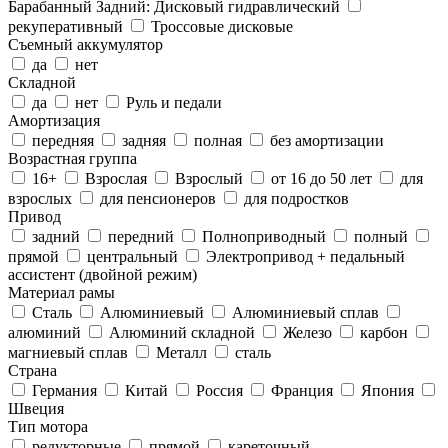
Барабанный Задний: Дисковый гидравлический
рекуперативный
Троссовые дисковые
Съемный аккумулятор
да
нет
Складной
да
нет
Руль и педали
Амортизация
передняя
задняя
полная
без амортизации
Возрастная группа
16+
Взрослая
Взрослый
от 16 до 50 лет
для
взрослых
для пенсионеров
для подростков
Привод
задний
передний
Полноприводный
полный
прямой
центральный
Электропривод + педальный
ассистент (двойной режим)
Материал рамы
Cталь
Алюминиевый
Алюминиевый сплав
алюминий
Алюминий складной
Железо
карбон
магниевый сплав
Металл
сталь
Страна
Германия
Китай
Россия
Франция
Япония
Швеция
Тип мотора
редукторные
прямой
кареточный