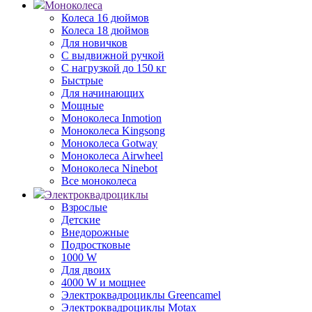
Моноколеса
Колеса 16 дюймов
Колеса 18 дюймов
Для новичков
С выдвижной ручкой
С нагрузкой до 150 кг
Быстрые
Для начинающих
Мощные
Моноколеса Inmotion
Моноколеса Kingsong
Моноколеса Gotway
Моноколеса Airwheel
Моноколеса Ninebot
Все моноколеса
Электроквадроциклы
Взрослые
Детские
Внедорожные
Подростковые
1000 W
Для двоих
4000 W и мощнее
Электроквадроциклы Greencamel
Электроквадроциклы Motax