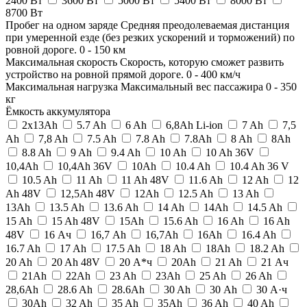
2400 Вт
3600 Вт
5000 Вт
5400 Вт
8000 Вт
8700 Вт
Пробег на одном заряде
Средняя преодолеваемая дистанция
при умеренной езде (без резких ускорений и торможений) по
ровной дороге.
0
-
150
км
Максимальная скорость
Скорость, которую сможет развить
устройство на ровной прямой дороге.
0
-
400
км/ч
Максимальная нагрузка
Максимальный вес пассажира
0
-
350
кг
Ёмкость аккумулятора
2x13Ah
5.7 Ah
6 Ah
6,8Ah Li-ion
7 Ah
7,5
Ah
7,8 Ah
7.5 Ah
7.8 Ah
7.8Ah
8 Ah
8Ah
8.8 Ah
9 Ah
9.4 Ah
10 Ah
10 Ah 36V
10,4Ah
10,4Ah 36V
10Ah
10.4 Ah
10.4 Ah 36 V
10.5 Ah
11 Ah
11 Ah 48V
11.6 Ah
12 Ah
12
Ah 48V
12,5Ah 48V
12Ah
12.5 Ah
13 Ah
13Ah
13.5 Ah
13.6 Ah
14 Ah
14Ah
14.5 Ah
15 Ah
15 Ah 48V
15Ah
15.6 Ah
16 Ah
16 Ah
48V
16 Ач
16,7 Ah
16,7Ah
16Ah
16.4 Ah
16.7 Ah
17 Ah
17.5 Ah
18 Ah
18Ah
18.2 Ah
20 Ah
20 Ah 48V
20 А*ч
20Ah
21 Ah
21 Ач
21Ah
22Ah
23 Ah
23Ah
25 Ah
26 Ah
28,6Ah
28.6 Ah
28.6Ah
30 Ah
30 Аh
30 А·ч
30Ah
32 Ah
35 Ah
35Ah
36 Ah
40 Ah