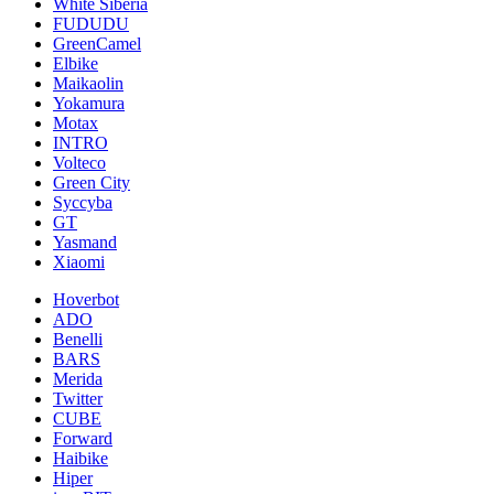
White Siberia
FUDUDU
GreenCamel
Elbike
Maikaolin
Yokamura
Motax
INTRO
Volteco
Green City
Syccyba
GT
Yasmand
Xiaomi
Hoverbot
ADO
Benelli
BARS
Merida
Twitter
CUBE
Forward
Haibike
Hiper