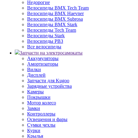
Недорогие
Велосипеды BMX Tech Team
Велосипеды BMX Haevner
Велосипеды BMX Subrosa
Велосипеды BMX Stark
Велосипеды Tech Team
Велосипеды Stark
Велосипеды РВЗ
Все велосипеды
Запчасти на электросамокаты
Аккумуляторы
Амортизаторы
Вилки
Дисплей
Запчасти для Kugoo
Зарядные устройства
Камеры
Покрышки
Мотор колесо
Замки
Контроллеры
Освещения и фары
Сумки чехлы
Курки
Крылья