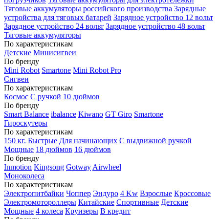
Тяговые аккумуляторы российского производства
Зарядные
устройства для тяговых батарей
Зарядное устройство 12 вольт
Зарядное устройство 24 вольт
Зарядное устройство 48 вольт
Тяговые аккумуляторы
По характеристикам
Детские
Минисигвеи
По бренду
Mini Robot
Smartone
Mini Robot Pro
Сигвеи
По характеристикам
Космос
С ручкой
10 дюймов
По бренду
Smart Balance
ibalance
Kiwano
GT Giro
Smartone
Гироскутеры
По характеристикам
150 кг.
Быстрые
Для начинающих
С выдвижной ручкой
Мощные
18 дюймов
16 дюймов
По бренду
Inmotion
Kingsong
Gotway
Airwheel
Моноколеса
По характеристикам
Электропитбайки
Чоппер
Эндуро
4 Kw
Взрослые
Кроссовые
Электромотороллеры
Китайские
Спортивные
Детские
Мощные
4 колеса
Круизеры
В кредит