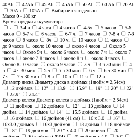
40Ah
42Ah
45 Ah
45Ah
50 Ah
60 Ah
70 Ah
70Ah
105Ah
Выбирается отдельно
Масса
0
-
180
кг
Время зарядки аккумулятора
-
3-4 ч
4 часа
4 часов
4-5ч
5 часов
5-6
часов
5-7 ч
6 часов
6-7 ч.
7 часов
7-8 ч
7-8
часов
8 часов
8ч
10 ч.
10 часов
11 часов
до 9 часов
около 10 часов
около 4 часов
Около 5
часов
Около 5ч
около 6 часов
около 7 ч
около 7
часов
около 7-8 часов
около 8 ч
около 8 часов
Около 8-10 часов
около 9 часов
3 ч
3 ч 30 мин
4
ч
4 ч 30 мин
5 ч
5 ч 30 мин
6 ч
6 ч 30 мин
7 ч
7 ч 30 мин
8 ч
10 ч
11 ч
12 ч
Диаметр диска
Диаметр диска в дюймах (1дюйм = 2,54см)
12 дюймов
12"
13.9"
15.9"
19"
20"
22"
22.9"
24.4"
Диаметр колеса
Диаметр колеса в дюймах (1дюйм = 2,54см)
11 дюймов
12 дюймов
12"
13 дюймов
14
дюйма
14 дюймов
14"
15.5 дюймов
16 дюйма
16 дюймов
16 дюймов (41 см)
16 х 3.0
16"
16x3.0 дюймов
16х3 дюймов
18 дюйма
18 дюймов
18"
19 дюймов
20 " x 4.0
20 дюйма
20
дюймов
20 дюймов (20*4)
20 дюймов х 4.0
20"