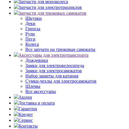
Запчасти для моноколеса
Запчасти для электротрициклов
Запчасти для трюковых самокатов
Шкурки
Деки
Грипсы
Рули
Пеги
Колеса
Все запчати на трюковые самокаты
Аксессуары для электротранспорта
Дождевики
Замки для электровелосипеда
Замки для электросамокатов
Набор защиты для катания
Сумки-чехлы для электросамокатов
Шлемы
Все аксессуары
Акции
Доставка и оплата
Гарантии
Кредит
Сервис
Контакты