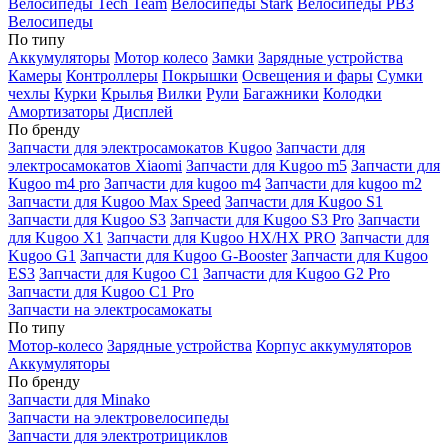
Велосипеды Tech Team
Велосипеды Stark
Велосипеды РВЗ
Велосипеды
По типу
Аккумуляторы
Мотор колесо
Замки
Зарядные устройства
Камеры
Контроллеры
Покрышки
Освещения и фары
Сумки
чехлы
Курки
Крылья
Вилки
Рули
Багажники
Колодки
Амортизаторы
Дисплей
По бренду
Запчасти для электросамокатов Kugoo
Запчасти для
электросамокатов Xiaomi
Запчасти для Kugoo m5
Запчасти для
Кugoo m4 pro
Запчасти для kugoo m4
Запчасти для kugoo m2
Запчасти для Kugoo Max Speed
Запчасти для Kugoo S1
Запчасти для Kugoo S3
Запчасти для Kugoo S3 Pro
Запчасти
для Kugoo X1
Запчасти для Kugoo HX/HX PRO
Запчасти для
Kugoo G1
Запчасти для Kugoo G-Booster
Запчасти для Kugoo
ES3
Запчасти для Kugoo C1
Запчасти для Kugoo G2 Pro
Запчасти для Kugoo C1 Pro
Запчасти на электросамокаты
По типу
Мотор-колесо
Зарядные устройства
Корпус аккумуляторов
Аккумуляторы
По бренду
Запчасти для Minako
Запчасти на электровелосипеды
Запчасти для электротрициклов