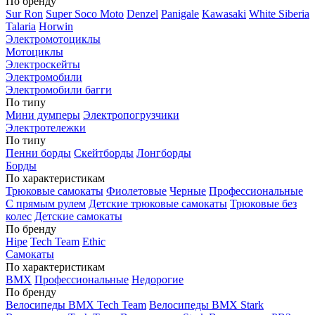
По бренду
Sur Ron
Super Soco Moto
Denzel
Panigale
Kawasaki
White Siberia
Talaria
Horwin
Электромотоциклы
Мотоциклы
Электроскейты
Электромобили
Электромобили багги
По типу
Мини думперы
Электропогрузчики
Электротележки
По типу
Пенни борды
Скейтборды
Лонгборды
Борды
По характеристикам
Трюковые самокаты
Фиолетовые
Черные
Профессиональные
С прямым рулем
Детские трюковые самокаты
Трюковые без
колес
Детские самокаты
По бренду
Hipe
Tech Team
Ethic
Самокаты
По характеристикам
BMX
Профессиональные
Недорогие
По бренду
Велосипеды BMX Tech Team
Велосипеды BMX Stark