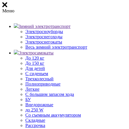
Меню
Зимний электротранспорт
Электросноуборды
Электроснегоходы
Электроснегокаты
Весь зимний электротранспорт
Электросамокаты
До 120 кг
До 150 кг
Для детей
С сиденьем
Трехколесный
Полноприводные
Легкие
С большим запасом хода
БУ
Внедорожные
до 250 W
Со съемным аккумулятором
Складные
Рассрочка