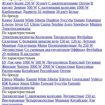
40 км/ч
Более 250 W
50 км/ч
С амортизаторами
Оптом
В
кредит
Зимние
500 W
С надувными колесами
1000 W
Карбоновые
Диаметр 10 дюймов
30 км/ч
Белые
По бренду
Kugoo
Xiaomi
White Siberia
Dualtron
Syccyba
Yamato
Yokamura
E-twow
Joyor
GT
Ultron
Currus
Neoline
Aovo
Speedway
Minipro
Электросамокаты
По характеристикам
Электровелосипеды Колхозник
Трехколесные
Фетбайки
Складные
С большим запасом хода
150 кг.
120 кг.
Детские
Мощные
Для курьера
Мини
Полноприводные
До 250 W
Двухместные
Со съемным аккумулятором
Оффроад
Фетбайки
20 дюймов
В рассрочку
По характеристикам
БУ
Для дачи
1000 W
500 W
Двухподвесы
Взрослый
Грузовые
Женские
Чоппер
3000 W
2000 W
Скоростные
Кроссовые
Распродажа
Китайские
Российские
Оптом
По бренду
Eltreco
Minako
Xiaomi
White Siberia
Xdevice
Greencamel
Volteco
ИЖ
Kugoo
Jetson
Elbike
Forward
Syccyba
Furendo
Электровелосипеды
По характеристикам
Трехколесные
С широкими колесами
Двухместные
150 кг.
Внедорожные
Четырехколесные
Мощные
Китайские
Для
пенсионеров