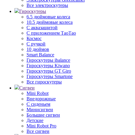
Все электроскутеры
Гироскутеры
6.5 дюймовые колеса
10.5 дюймовые колеса
С аквазащитой
С приложением ТаоТао
Космос
С ручкой
10 дюймов
Smart Balance
Гироскутеры ibalance
Гироскутеры Kiwano
Гироскутеры GT Giro
Гироскутеры Smartone
Все гироскутеры
Сигвеи
Mini Robot
Внедорожные
С сиденьем
Минисигвеи
Большие сигвеи
Детские
Mini Robot Pro
Все сигвеи