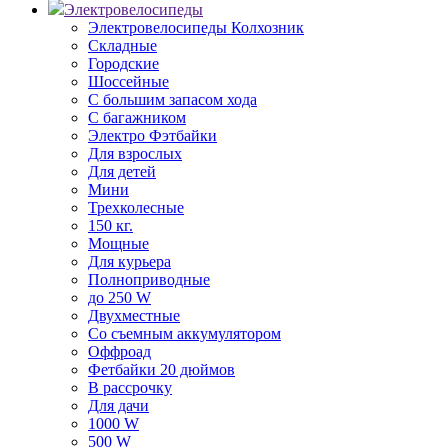
Электровелосипеды
Электровелосипеды Колхозник
Складные
Городские
Шоссейные
С большим запасом хода
С багажником
Электро Фэтбайки
Для взрослых
Для детей
Мини
Трехколесные
150 кг.
Мощные
Для курьера
Полноприводные
до 250 W
Двухместные
Со съемным аккумулятором
Оффроад
Фетбайки 20 дюймов
В рассрочку
Для дачи
1000 W
500 W