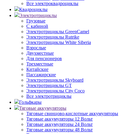
Все электроквадроциклы
Квадроциклы
Электротрициклы
Грузовые
С кабиной
Электротрициклы GreenCamel
Электротрициклы Rutrike
Электротрициклы White Siberia
Взрослые
Двухместные
Для пенсионеров
Трехместные
Китайские
Пассажирские
Электротрициклы Skyboard
Электротрициклы GT
Электротрициклы City Coco
Все электротрициклы
Гольфкары
Тяговые аккумуляторы
Тяговые свинцово-кислотные аккумуляторы
Тяговые аккумуляторы 12 Вольт
Тяговые аккумуляторы 24 Вольт
Тяговые аккумуляторы 48 Вольт