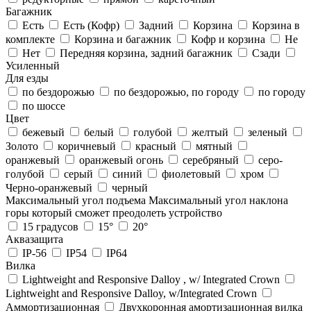
Багажник
Есть
Есть (Кофр)
Задний
Корзина
Корзина в
комплекте
Корзина и багажник
Кофр и корзина
Не
Нет
Передняя корзина, задний багажник
Сзади
Усиленный
Для езды
по бездорожью
по бездорожью, по городу
по городу
по шоссе
Цвет
бежевый
белый
голубой
желтый
зеленый
Золото
коричневый
красный
мятный
оранжевый
оранжевый огонь
серебряный
серо-
голубой
серый
синий
фиолетовый
хром
Черно-оранжевый
черный
Максимальный угол подъема
Максимальный угол наклона
горы который сможет преодолеть устройство
15 градусов
15°
20°
Аквазащита
IP-56
IP54
IP64
Вилка
Lightweight and Responsive Dalloy , w/ Integrated Crown
Lightweight and Responsive Dalloy, w/Integrated Crown
Аммортизационная
Двухкоронная амортизационная вилка