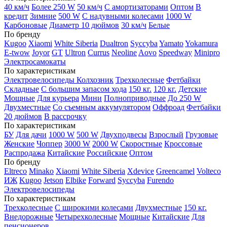
40 км/ч
Более 250 W
50 км/ч
С амортизаторами
Оптом
В
кредит
Зимние
500 W
С надувными колесами
1000 W
Карбоновые
Диаметр 10 дюймов
30 км/ч
Белые
По бренду
Kugoo
Xiaomi
White Siberia
Dualtron
Syccyba
Yamato
Yokamura
E-twow
Joyor
GT
Ultron
Currus
Neoline
Aovo
Speedway
Minipro
Электросамокаты
По характеристикам
Электровелосипеды Колхозник
Трехколесные
Фетбайки
Складные
С большим запасом хода
150 кг.
120 кг.
Детские
Мощные
Для курьера
Мини
Полноприводные
До 250 W
Двухместные
Со съемным аккумулятором
Оффроад
Фетбайки
20 дюймов
В рассрочку
По характеристикам
БУ
Для дачи
1000 W
500 W
Двухподвесы
Взрослый
Грузовые
Женские
Чоппер
3000 W
2000 W
Скоростные
Кроссовые
Распродажа
Китайские
Российские
Оптом
По бренду
Eltreco
Minako
Xiaomi
White Siberia
Xdevice
Greencamel
Volteco
ИЖ
Kugoo
Jetson
Elbike
Forward
Syccyba
Furendo
Электровелосипеды
По характеристикам
Трехколесные
С широкими колесами
Двухместные
150 кг.
Внедорожные
Четырехколесные
Мощные
Китайские
Для
пенсионеров