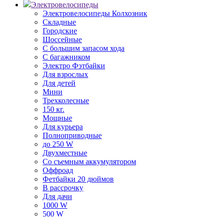
Электровелосипеды
Электровелосипеды Колхозник
Складные
Городские
Шоссейные
С большим запасом хода
С багажником
Электро Фэтбайки
Для взрослых
Для детей
Мини
Трехколесные
150 кг.
Мощные
Для курьера
Полноприводные
до 250 W
Двухместные
Со съемным аккумулятором
Оффроад
Фетбайки 20 дюймов
В рассрочку
Для дачи
1000 W
500 W