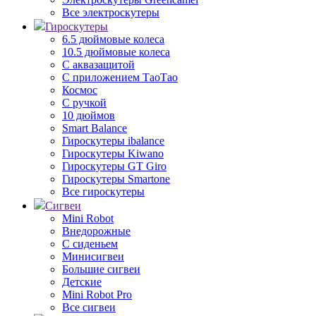
Все электроскутеры
Гироскутеры
6.5 дюймовые колеса
10.5 дюймовые колеса
С аквазащитой
С приложением ТаоТао
Космос
С ручкой
10 дюймов
Smart Balance
Гироскутеры ibalance
Гироскутеры Kiwano
Гироскутеры GT Giro
Гироскутеры Smartone
Все гироскутеры
Сигвеи
Mini Robot
Внедорожные
С сиденьем
Минисигвеи
Большие сигвеи
Детские
Mini Robot Pro
Все сигвеи