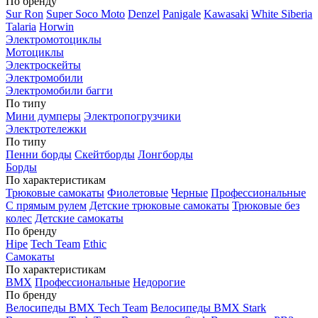
По бренду
Sur Ron
Super Soco Moto
Denzel
Panigale
Kawasaki
White Siberia
Talaria
Horwin
Электромотоциклы
Мотоциклы
Электроскейты
Электромобили
Электромобили багги
По типу
Мини думперы
Электропогрузчики
Электротележки
По типу
Пенни борды
Скейтборды
Лонгборды
Борды
По характеристикам
Трюковые самокаты
Фиолетовые
Черные
Профессиональные
С прямым рулем
Детские трюковые самокаты
Трюковые без
колес
Детские самокаты
По бренду
Hipe
Tech Team
Ethic
Самокаты
По характеристикам
BMX
Профессиональные
Недорогие
По бренду
Велосипеды BMX Tech Team
Велосипеды BMX Stark