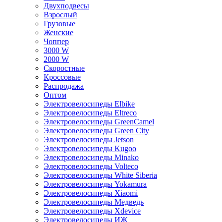
Двухподвесы
Взрослый
Грузовые
Женские
Чоппер
3000 W
2000 W
Скоростные
Кроссовые
Распродажа
Оптом
Электровелосипеды Elbike
Электровелосипеды Eltreco
Электровелосипеды GreenCamel
Электровелосипеды Green City
Электровелосипеды Jetson
Электровелосипеды Kugoo
Электровелосипеды Minako
Электровелосипеды Volteco
Электровелосипеды White Siberia
Электровелосипеды Yokamura
Электровелосипеды Xiaomi
Электровелосипеды Медведь
Электровелосипеды Xdevice
Электровелосипеды ИЖ