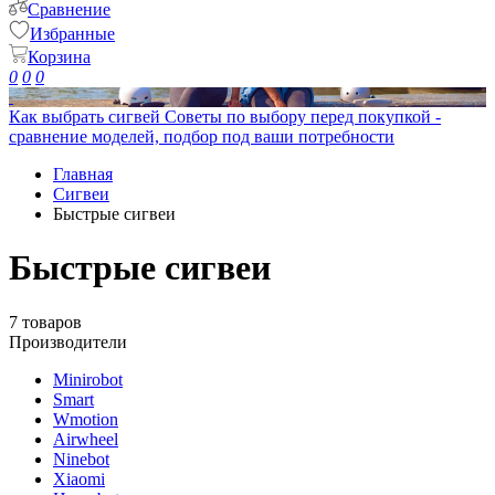
Сравнение
Избранные
Корзина
0
0
0
Как выбрать сигвей
Советы по выбору перед покупкой -
сравнение моделей, подбор под ваши потребности
Главная
Сигвеи
Быстрые сигвеи
Быстрые сигвеи
7 товаров
Производители
Minirobot
Smart
Wmotion
Airwheel
Ninebot
Xiaomi