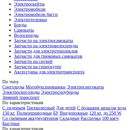
Электроскейты
Электромобили
Электромобили багги
Электротележки
Борды
Самокаты
Велосипеды
Запчасти на электросамокаты
Запчасти на электровелосипеды
Запчасти для электротрициклов
Запчасти для трюковых самокатов
Запчасти на сигвей
Запчасти на гироскутер
Аксессуары для электротранспорта
По типу
Снегоходы
Мотобуксировщики
Электроснегокаты
Электроснегоходы
Электросноуборды
Зимний транспорт
По характеристикам
С сиденьем
Трехколесный
Для детей
С большим запасом хода
150 кг.
Полноприводные
БУ
Внедорожные
120 кг.
до 250 W
Со съемным аккумулятором
Складные
Рассрочка
100 км/ч
Быстрые
По характеристикам