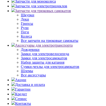
Запчасти для моноколеса
Запчасти для электротрициклов
Запчасти для трюковых самокатов
Шкурки
Деки
Грипсы
Рули
Пеги
Колеса
Все запчати на трюковые самокаты
Аксессуары для электротранспорта
Дождевики
Замки для электровелосипеда
Замки для электросамокатов
Набор защиты для катания
Сумки-чехлы для электросамокатов
Шлемы
Все аксессуары
Акции
Доставка и оплата
Гарантии
Кредит
Сервис
Контакты