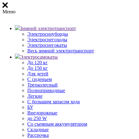
Меню
Зимний электротранспорт
Электросноуборды
Электроснегоходы
Электроснегокаты
Весь зимний электротранспорт
Электросамокаты
До 120 кг
До 150 кг
Для детей
С сиденьем
Трехколесный
Полноприводные
Легкие
С большим запасом хода
БУ
Внедорожные
до 250 W
Со съемным аккумулятором
Складные
Рассрочка