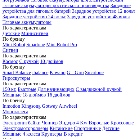
Тяговые аккумуляторы российского производства
Зарядные
устройства для тяговых батарей
Зарядное устройство 12 вольт
Зарядное устройство 24 вольт
Зарядное устройство 48 вольт
Тяговые аккумуляторы
По характеристикам
Детские
Минисигвеи
По бренду
Mini Robot
Smartone
Mini Robot Pro
Сигвеи
По характеристикам
Космос
С ручкой
10 дюймов
По бренду
Smart Balance
ibalance
Kiwano
GT Giro
Smartone
Гироскутеры
По характеристикам
150 кг.
Быстрые
Для начинающих
С выдвижной ручкой
Мощные
18 дюймов
16 дюймов
По бренду
Inmotion
Kingsong
Gotway
Airwheel
Моноколеса
По характеристикам
Электропитбайки
Чоппер
Эндуро
4 Kw
Взрослые
Кроссовые
Электромотороллеры
Китайские
Спортивные
Детские
Мощные
4 колеса
Круизеры
В кредит