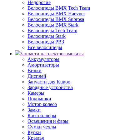
Недорогие
Велосипеды BMX Tech Team
Велосипеды BMX Haevner
Велосипеды BMX Subrosa
Велосипеды BMX Stark
Велосипеды Tech Team
Велосипеды Stark
Велосипеды РВЗ
Все велосипеды
Запчасти на электросамокаты
Аккумуляторы
Амортизаторы
Вилки
Дисплей
Запчасти для Kugoo
Зарядные устройства
Камеры
Покрышки
Мотор колесо
Замки
Контроллеры
Освещения и фары
Сумки чехлы
Курки
Крылья