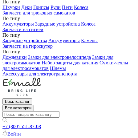
По типу
Шкурки
Деки
Грипсы
Рули
Пеги
Колеса
Запчасти для трюковых самокатов
По типу
Аккумуляторы
Зарядные устройства
Колеса
Запчасти на сигвей
По типу
Зарядные устройства
Аккумуляторы
Камеры
Запчасти на гироскутер
По типу
Дождевики
Замки для электровелосипеда
Замки для
электросамокатов
Набор защиты для катания
Сумки-чехлы
для электросамокатов
Шлемы
Аксессуары для электротранспорта
Весь каталог
Все категории
+7 (800) 551-87-08
Войти