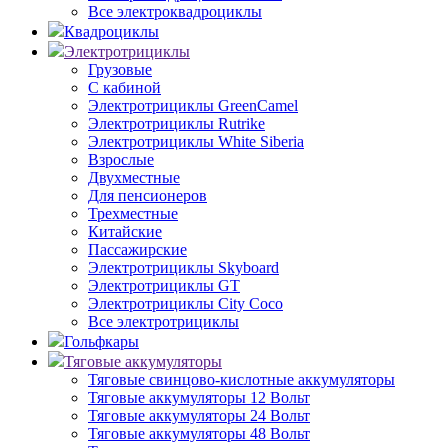
Все электроквадроциклы
Квадроциклы
Электротрициклы
Грузовые
С кабиной
Электротрициклы GreenCamel
Электротрициклы Rutrike
Электротрициклы White Siberia
Взрослые
Двухместные
Для пенсионеров
Трехместные
Китайские
Пассажирские
Электротрициклы Skyboard
Электротрициклы GT
Электротрициклы City Coco
Все электротрициклы
Гольфкары
Тяговые аккумуляторы
Тяговые свинцово-кислотные аккумуляторы
Тяговые аккумуляторы 12 Вольт
Тяговые аккумуляторы 24 Вольт
Тяговые аккумуляторы 48 Вольт