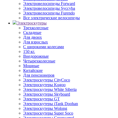
Электровелосипеды Forward
Электровелосипеды Syccyba
Электровелосипеды Furendo
Все электрические велосипеды
Электроскутеры
Трехколесные
Складные
Для двоих
Для взрослых
С широкими колесами
150 кг.
Внедорожные
Четырехколесные
Мощные
Китайские
Для пенсионеров
Электроскутеры CityCoco
Электроскутеры Kugoo
Электроскутеры White Siberia
Электроскутеры Skyboard
Электроскутеры GT
Электроскутеры iTank Doohan
Электроскутеры Wolong
Электроскутеры Super Soco
Электроскутеры Greencamel