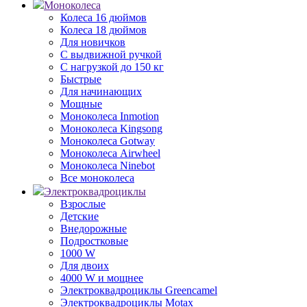
Моноколеса
Колеса 16 дюймов
Колеса 18 дюймов
Для новичков
С выдвижной ручкой
С нагрузкой до 150 кг
Быстрые
Для начинающих
Мощные
Моноколеса Inmotion
Моноколеса Kingsong
Моноколеса Gotway
Моноколеса Airwheel
Моноколеса Ninebot
Все моноколеса
Электроквадроциклы
Взрослые
Детские
Внедорожные
Подростковые
1000 W
Для двоих
4000 W и мощнее
Электроквадроциклы Greencamel
Электроквадроциклы Motax