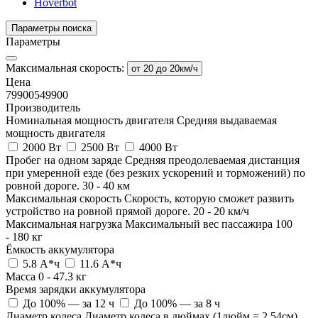
Hoverbot
Параметры поиска
Параметры
Максимальная скорость:
от 20 до 20км/ч
Цена
79900
549900
Производитель
Номинальная мощность двигателя
Средняя выдаваемая
мощность двигателя
2000 Вт
2500 Вт
4000 Вт
Пробег на одном заряде
Средняя преодолеваемая дистанция
при умеренной езде (без резких ускорений и торможений) по
ровной дороге.
30
-
40
км
Максимальная скорость
Скорость, которую сможет развить
устройство на ровной прямой дороге.
20
-
20
км/ч
Максимальная нагрузка
Максимальный вес пассажира
100
-
180
кг
Ёмкость аккумулятора
5.8 А*ч
11.6 А*ч
Масса
0
-
47.3
кг
Время зарядки аккумулятора
До 100% — за 12 ч
До 100% — за 8 ч
Диаметр колеса
Диаметр колеса в дюймах (1дюйм = 2,54см)