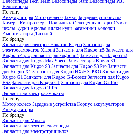
Велосипеды Tech Team
Велосипеды Stark
Велосипеды РВЗ
Велосипеды
По типу
Аккумуляторы
Мотор колесо
Замки
Зарядные устройства
Камеры
Контроллеры
Покрышки
Освещения и фары
Сумки
чехлы
Курки
Крылья
Вилки
Рули
Багажники
Колодки
Амортизаторы
Дисплей
По бренду
Запчасти для электросамокатов Kugoo
Запчасти для
электросамокатов Xiaomi
Запчасти для Kugoo m5
Запчасти для
Кugoo m4 pro
Запчасти для kugoo m4
Запчасти для kugoo m2
Запчасти для Kugoo Max Speed
Запчасти для Kugoo S1
Запчасти для Kugoo S3
Запчасти для Kugoo S3 Pro
Запчасти
для Kugoo X1
Запчасти для Kugoo HX/HX PRO
Запчасти для
Kugoo G1
Запчасти для Kugoo G-Booster
Запчасти для Kugoo
ES3
Запчасти для Kugoo C1
Запчасти для Kugoo G2 Pro
Запчасти для Kugoo C1 Pro
Запчасти на электросамокаты
По типу
Мотор-колесо
Зарядные устройства
Корпус аккумуляторов
Аккумуляторы
По бренду
Запчасти для Minako
Запчасти на электровелосипеды
Запчасти для электротрициклов