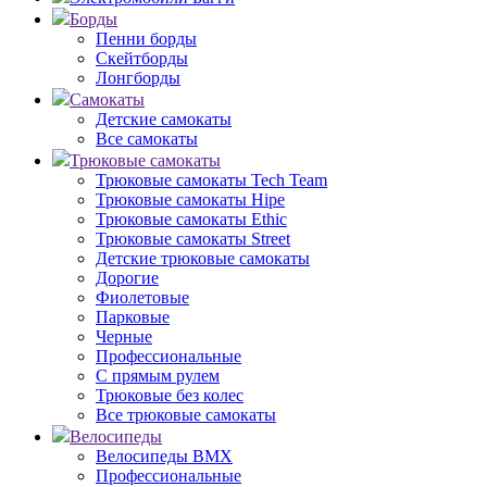
Борды
Пенни борды
Скейтборды
Лонгборды
Самокаты
Детские самокаты
Все самокаты
Трюковые самокаты
Трюковые самокаты Tech Team
Трюковые самокаты Hipe
Трюковые самокаты Ethic
Трюковые самокаты Street
Детские трюковые самокаты
Дорогие
Фиолетовые
Парковые
Черные
Профессиональные
С прямым рулем
Трюковые без колес
Все трюковые самокаты
Велосипеды
Велосипеды BMX
Профессиональные