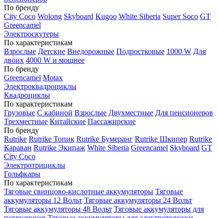
По бренду
City Coco
Wolong
Skyboard
Kugoo
White Siberia
Super Soco
GT
Greencamel
Электроскутеры
По характеристикам
Взрослые
Детские
Внедорожные
Подростковые
1000 W
Для
двоих
4000 W и мощнее
По бренду
Greencamel
Motax
Электроквадроциклы
Квадроциклы
По характеристикам
Грузовые
С кабиной
Взрослые
Двухместные
Для пенсионеров
Трехместные
Китайские
Пассажирские
По бренду
Rutrike
Rutrike Топик
Rutrike Бумеранг
Rutrike Шкипер
Rutrike
Караван
Rutrike Экипаж
White Siberia
Greencamel
Skyboard
GT
City Coco
Электротрициклы
Гольфкары
По характеристикам
Тяговые свинцово-кислотные аккумуляторы
Тяговые
аккумуляторы 12 Вольт
Тяговые аккумуляторы 24 Вольт
Тяговые аккумуляторы 48 Вольт
Тяговые аккумуляторы для
погрузчиков
Тяговые аккумуляторы для электротележки