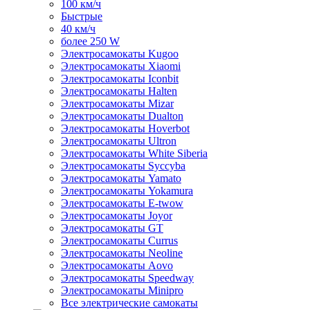
100 км/ч
Быстрые
40 км/ч
более 250 W
Электросамокаты Kugoo
Электросамокаты Xiaomi
Электросамокаты Iconbit
Электросамокаты Halten
Электросамокаты Mizar
Электросамокаты Dualton
Электросамокаты Hoverbot
Электросамокаты Ultron
Электросамокаты White Siberia
Электросамокаты Syccyba
Электросамокаты Yamato
Электросамокаты Yokamura
Электросамокаты E-twow
Электросамокаты Joyor
Электросамокаты GT
Электросамокаты Currus
Электросамокаты Neoline
Электросамокаты Aovo
Электросамокаты Speedway
Электросамокаты Minipro
Все электрические самокаты