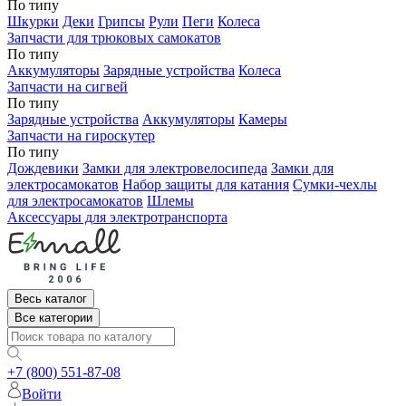
По типу
Шкурки
Деки
Грипсы
Рули
Пеги
Колеса
Запчасти для трюковых самокатов
По типу
Аккумуляторы
Зарядные устройства
Колеса
Запчасти на сигвей
По типу
Зарядные устройства
Аккумуляторы
Камеры
Запчасти на гироскутер
По типу
Дождевики
Замки для электровелосипеда
Замки для
электросамокатов
Набор защиты для катания
Сумки-чехлы
для электросамокатов
Шлемы
Аксессуары для электротранспорта
Весь каталог
Все категории
+7 (800) 551-87-08
Войти