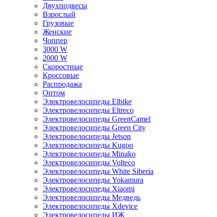
Двухподвесы
Взрослый
Грузовые
Женские
Чоппер
3000 W
2000 W
Скоростные
Кроссовые
Распродажа
Оптом
Электровелосипеды Elbike
Электровелосипеды Eltreco
Электровелосипеды GreenCamel
Электровелосипеды Green City
Электровелосипеды Jetson
Электровелосипеды Kugoo
Электровелосипеды Minako
Электровелосипеды Volteco
Электровелосипеды White Siberia
Электровелосипеды Yokamura
Электровелосипеды Xiaomi
Электровелосипеды Медведь
Электровелосипеды Xdevice
Электровелосипеды ИЖ