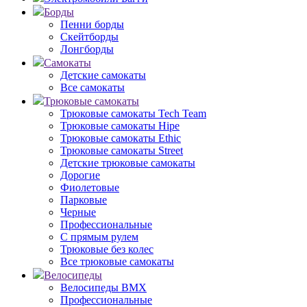
Борды
Пенни борды
Скейтборды
Лонгборды
Самокаты
Детские самокаты
Все самокаты
Трюковые самокаты
Трюковые самокаты Tech Team
Трюковые самокаты Hipe
Трюковые самокаты Ethic
Трюковые самокаты Street
Детские трюковые самокаты
Дорогие
Фиолетовые
Парковые
Черные
Профессиональные
С прямым рулем
Трюковые без колес
Все трюковые самокаты
Велосипеды
Велосипеды BMX
Профессиональные