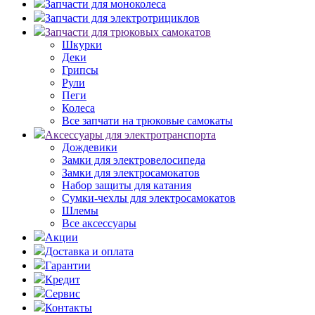
Запчасти для моноколеса
Запчасти для электротрициклов
Запчасти для трюковых самокатов
Шкурки
Деки
Грипсы
Рули
Пеги
Колеса
Все запчати на трюковые самокаты
Аксессуары для электротранспорта
Дождевики
Замки для электровелосипеда
Замки для электросамокатов
Набор защиты для катания
Сумки-чехлы для электросамокатов
Шлемы
Все аксессуары
Акции
Доставка и оплата
Гарантии
Кредит
Сервис
Контакты