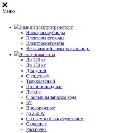
Меню
Зимний электротранспорт
Электросноуборды
Электроснегоходы
Электроснегокаты
Весь зимний электротранспорт
Электросамокаты
До 120 кг
До 150 кг
Для детей
С сиденьем
Трехколесный
Полноприводные
Легкие
С большим запасом хода
БУ
Внедорожные
до 250 W
Со съемным аккумулятором
Складные
Рассрочка