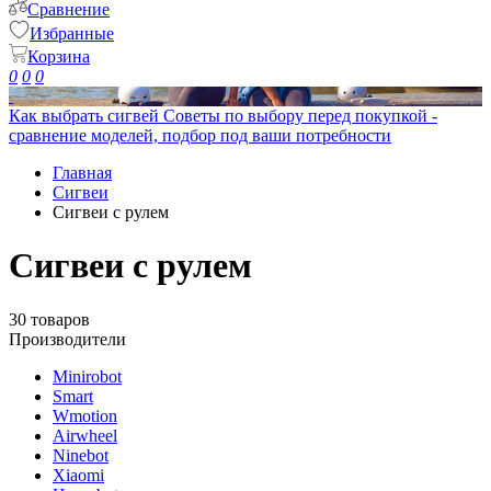
Сравнение
Избранные
Корзина
0
0
0
Как выбрать сигвей
Советы по выбору перед покупкой -
сравнение моделей, подбор под ваши потребности
Главная
Сигвеи
Сигвеи с рулем
Сигвеи с рулем
30 товаров
Производители
Minirobot
Smart
Wmotion
Airwheel
Ninebot
Xiaomi