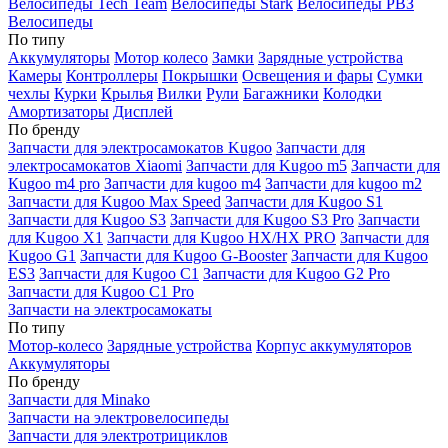
Велосипеды Tech Team
Велосипеды Stark
Велосипеды РВЗ
Велосипеды
По типу
Аккумуляторы
Мотор колесо
Замки
Зарядные устройства
Камеры
Контроллеры
Покрышки
Освещения и фары
Сумки
чехлы
Курки
Крылья
Вилки
Рули
Багажники
Колодки
Амортизаторы
Дисплей
По бренду
Запчасти для электросамокатов Kugoo
Запчасти для
электросамокатов Xiaomi
Запчасти для Kugoo m5
Запчасти для
Кugoo m4 pro
Запчасти для kugoo m4
Запчасти для kugoo m2
Запчасти для Kugoo Max Speed
Запчасти для Kugoo S1
Запчасти для Kugoo S3
Запчасти для Kugoo S3 Pro
Запчасти
для Kugoo X1
Запчасти для Kugoo HX/HX PRO
Запчасти для
Kugoo G1
Запчасти для Kugoo G-Booster
Запчасти для Kugoo
ES3
Запчасти для Kugoo C1
Запчасти для Kugoo G2 Pro
Запчасти для Kugoo C1 Pro
Запчасти на электросамокаты
По типу
Мотор-колесо
Зарядные устройства
Корпус аккумуляторов
Аккумуляторы
По бренду
Запчасти для Minako
Запчасти на электровелосипеды
Запчасти для электротрициклов