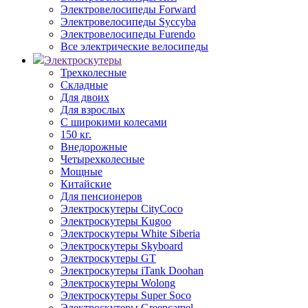
Электровелосипеды Forward
Электровелосипеды Syccyba
Электровелосипеды Furendo
Все электрические велосипеды
Электроскутеры
Трехколесные
Складные
Для двоих
Для взрослых
С широкими колесами
150 кг.
Внедорожные
Четырехколесные
Мощные
Китайские
Для пенсионеров
Электроскутеры CityCoco
Электроскутеры Kugoo
Электроскутеры White Siberia
Электроскутеры Skyboard
Электроскутеры GT
Электроскутеры iTank Doohan
Электроскутеры Wolong
Электроскутеры Super Soco
Электроскутеры Greencamel