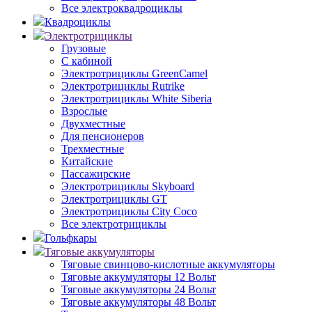
Все электроквадроциклы
Квадроциклы
Электротрициклы
Грузовые
С кабиной
Электротрициклы GreenCamel
Электротрициклы Rutrike
Электротрициклы White Siberia
Взрослые
Двухместные
Для пенсионеров
Трехместные
Китайские
Пассажирские
Электротрициклы Skyboard
Электротрициклы GT
Электротрициклы City Coco
Все электротрициклы
Гольфкары
Тяговые аккумуляторы
Тяговые свинцово-кислотные аккумуляторы
Тяговые аккумуляторы 12 Вольт
Тяговые аккумуляторы 24 Вольт
Тяговые аккумуляторы 48 Вольт