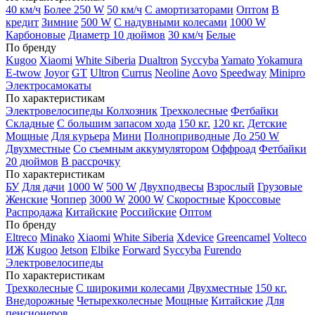
40 км/ч
Более 250 W
50 км/ч
С амортизаторами
Оптом
В
кредит
Зимние
500 W
С надувными колесами
1000 W
Карбоновые
Диаметр 10 дюймов
30 км/ч
Белые
По бренду
Kugoo
Xiaomi
White Siberia
Dualtron
Syccyba
Yamato
Yokamura
E-twow
Joyor
GT
Ultron
Currus
Neoline
Aovo
Speedway
Minipro
Электросамокаты
По характеристикам
Электровелосипеды Колхозник
Трехколесные
Фетбайки
Складные
С большим запасом хода
150 кг.
120 кг.
Детские
Мощные
Для курьера
Мини
Полноприводные
До 250 W
Двухместные
Со съемным аккумулятором
Оффроад
Фетбайки
20 дюймов
В рассрочку
По характеристикам
БУ
Для дачи
1000 W
500 W
Двухподвесы
Взрослый
Грузовые
Женские
Чоппер
3000 W
2000 W
Скоростные
Кроссовые
Распродажа
Китайские
Российские
Оптом
По бренду
Eltreco
Minako
Xiaomi
White Siberia
Xdevice
Greencamel
Volteco
ИЖ
Kugoo
Jetson
Elbike
Forward
Syccyba
Furendo
Электровелосипеды
По характеристикам
Трехколесные
С широкими колесами
Двухместные
150 кг.
Внедорожные
Четырехколесные
Мощные
Китайские
Для
пенсионеров