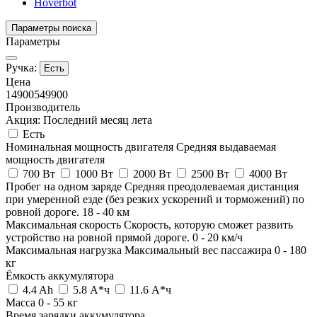
Hoverbot
Параметры поиска
Параметры
Ручка:
Есть
Цена
14900
549900
Производитель
Акция: Последний месяц лета
Есть
Номинальная мощность двигателя
Средняя выдаваемая
мощность двигателя
700 Вт
1000 Вт
2000 Вт
2500 Вт
4000 Вт
Пробег на одном заряде
Средняя преодолеваемая дистанция
при умеренной езде (без резких ускорений и торможений) по
ровной дороге.
18
-
40
км
Максимальная скорость
Скорость, которую сможет развить
устройство на ровной прямой дороге.
0
-
20
км/ч
Максимальная нагрузка
Максимальный вес пассажира
0
-
180
кг
Ёмкость аккумулятора
4.4 Ah
5.8 А*ч
11.6 А*ч
Масса
0
-
55
кг
Время зарядки аккумулятора