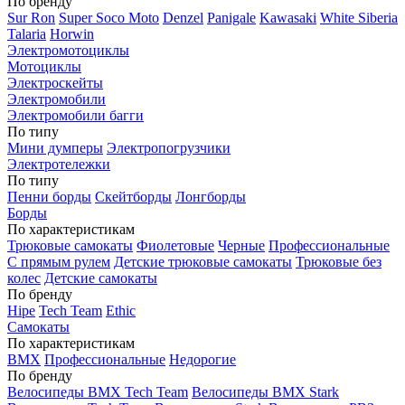
По бренду
Sur Ron
Super Soco Moto
Denzel
Panigale
Kawasaki
White Siberia
Talaria
Horwin
Электромотоциклы
Мотоциклы
Электроскейты
Электромобили
Электромобили багги
По типу
Мини думперы
Электропогрузчики
Электротележки
По типу
Пенни борды
Скейтборды
Лонгборды
Борды
По характеристикам
Трюковые самокаты
Фиолетовые
Черные
Профессиональные
С прямым рулем
Детские трюковые самокаты
Трюковые без
колес
Детские самокаты
По бренду
Hipe
Tech Team
Ethic
Самокаты
По характеристикам
BMX
Профессиональные
Недорогие
По бренду
Велосипеды BMX Tech Team
Велосипеды BMX Stark