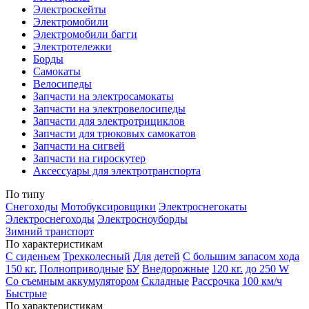
Электроскейты
Электромобили
Электромобили багги
Электротележки
Борды
Самокаты
Велосипеды
Запчасти на электросамокаты
Запчасти на электровелосипеды
Запчасти для электротрициклов
Запчасти для трюковых самокатов
Запчасти на сигвей
Запчасти на гироскутер
Аксессуары для электротранспорта
По типу
Снегоходы
Мотобуксировщики
Электроснегокаты
Электроснегоходы
Электросноуборды
Зимний транспорт
По характеристикам
С сиденьем
Трехколесный
Для детей
С большим запасом хода
150 кг.
Полноприводные
БУ
Внедорожные
120 кг.
до 250 W
Со съемным аккумулятором
Складные
Рассрочка
100 км/ч
Быстрые
По характеристикам