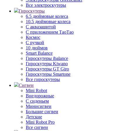
Все электроскутеры
Гироскутеры
6.5 дюймовые колеса
10.5 дюймовые колеса
С аквазащитой
С приложением ТаоТао
Космос
С ручкой
10 дюймов
Smart Balance
Гироскутеры ibalance
Гироскутеры Kiwano
Гироскутеры GT Giro
Гироскутеры Smartone
Все гироскутеры
Сигвеи
Mini Robot
Внедорожные
С сиденьем
Минисигвеи
Большие сигвеи
Детские
Mini Robot Pro
Все сигвеи