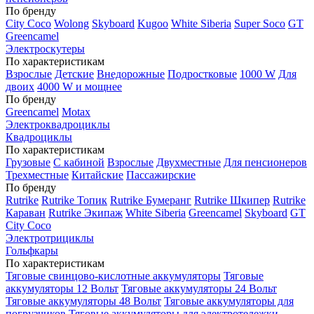
По бренду
City Coco
Wolong
Skyboard
Kugoo
White Siberia
Super Soco
GT
Greencamel
Электроскутеры
По характеристикам
Взрослые
Детские
Внедорожные
Подростковые
1000 W
Для
двоих
4000 W и мощнее
По бренду
Greencamel
Motax
Электроквадроциклы
Квадроциклы
По характеристикам
Грузовые
С кабиной
Взрослые
Двухместные
Для пенсионеров
Трехместные
Китайские
Пассажирские
По бренду
Rutrike
Rutrike Топик
Rutrike Бумеранг
Rutrike Шкипер
Rutrike
Караван
Rutrike Экипаж
White Siberia
Greencamel
Skyboard
GT
City Coco
Электротрициклы
Гольфкары
По характеристикам
Тяговые свинцово-кислотные аккумуляторы
Тяговые
аккумуляторы 12 Вольт
Тяговые аккумуляторы 24 Вольт
Тяговые аккумуляторы 48 Вольт
Тяговые аккумуляторы для
погрузчиков
Тяговые аккумуляторы для электротележки