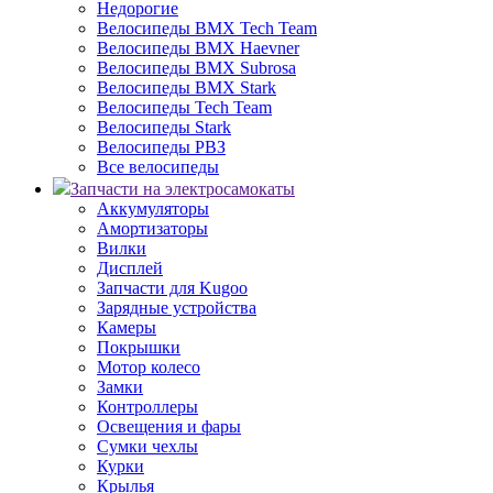
Недорогие
Велосипеды BMX Tech Team
Велосипеды BMX Haevner
Велосипеды BMX Subrosa
Велосипеды BMX Stark
Велосипеды Tech Team
Велосипеды Stark
Велосипеды РВЗ
Все велосипеды
Запчасти на электросамокаты
Аккумуляторы
Амортизаторы
Вилки
Дисплей
Запчасти для Kugoo
Зарядные устройства
Камеры
Покрышки
Мотор колесо
Замки
Контроллеры
Освещения и фары
Сумки чехлы
Курки
Крылья