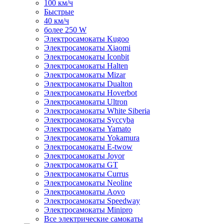
100 км/ч
Быстрые
40 км/ч
более 250 W
Электросамокаты Kugoo
Электросамокаты Xiaomi
Электросамокаты Iconbit
Электросамокаты Halten
Электросамокаты Mizar
Электросамокаты Dualton
Электросамокаты Hoverbot
Электросамокаты Ultron
Электросамокаты White Siberia
Электросамокаты Syccyba
Электросамокаты Yamato
Электросамокаты Yokamura
Электросамокаты E-twow
Электросамокаты Joyor
Электросамокаты GT
Электросамокаты Currus
Электросамокаты Neoline
Электросамокаты Aovo
Электросамокаты Speedway
Электросамокаты Minipro
Все электрические самокаты