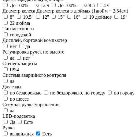
До 100% — за 12 ч
До 100% — за 8 ч
4 ч
Диаметр колеса
Диаметр колеса в дюймах (1дюйм = 2,54см)
8"
10.5"
12"
15"
16"
19 дюймов
19"
22 дюйма
Тип местности
городской
Дисплей, бортовой компьютер
нет
да
Регулировка ручек по высоте
да
нет
Степень защиты
IP54
Система аварийного контроля
да
Для езды
по бездорожью
по бездорожью, по городу
по городу
по шоссе
Съемная ручка управления
да
LED-подсветка
Да
Есть
Ручка
выдвижная
Есть