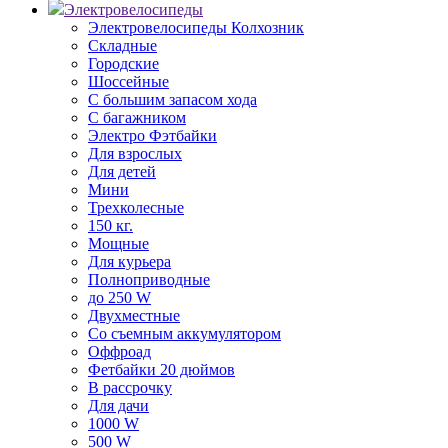
Электровелосипеды
Электровелосипеды Колхозник
Складные
Городские
Шоссейные
С большим запасом хода
С багажником
Электро Фэтбайки
Для взрослых
Для детей
Мини
Трехколесные
150 кг.
Мощные
Для курьера
Полноприводные
до 250 W
Двухместные
Со съемным аккумулятором
Оффроад
Фетбайки 20 дюймов
В рассрочку
Для дачи
1000 W
500 W