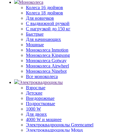
Моноколеса
Колеса 16 дюймов
Колеса 18 дюймов
Для новичков
С выдвижной ручкой
С нагрузкой до 150 кг
Быстрые
Для начинающих
Мощные
Моноколеса Inmotion
Моноколеса Kingsong
Моноколеса Gotway
Моноколеса Airwheel
Моноколеса Ninebot
Все моноколеса
Электроквадроциклы
Взрослые
Детские
Внедорожные
Подростковые
1000 W
Для двоих
4000 W и мощнее
Электроквадроциклы Greencamel
Электроквадроциклы Motax