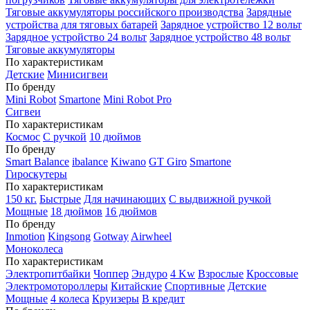
Тяговые аккумуляторы российского производства
Зарядные
устройства для тяговых батарей
Зарядное устройство 12 вольт
Зарядное устройство 24 вольт
Зарядное устройство 48 вольт
Тяговые аккумуляторы
По характеристикам
Детские
Минисигвеи
По бренду
Mini Robot
Smartone
Mini Robot Pro
Сигвеи
По характеристикам
Космос
С ручкой
10 дюймов
По бренду
Smart Balance
ibalance
Kiwano
GT Giro
Smartone
Гироскутеры
По характеристикам
150 кг.
Быстрые
Для начинающих
С выдвижной ручкой
Мощные
18 дюймов
16 дюймов
По бренду
Inmotion
Kingsong
Gotway
Airwheel
Моноколеса
По характеристикам
Электропитбайки
Чоппер
Эндуро
4 Kw
Взрослые
Кроссовые
Электромотороллеры
Китайские
Спортивные
Детские
Мощные
4 колеса
Круизеры
В кредит