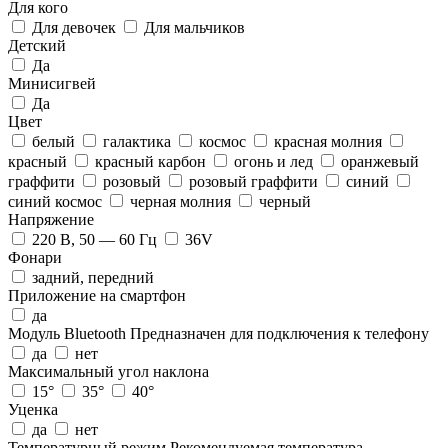
Для кого
Для девочек
Для мальчиков
Детский
Да
Минисигвей
Да
Цвет
белый
галактика
космос
красная молния
красный
красный карбон
огонь и лед
оранжевый
граффити
розовый
розовый граффити
синий
синий космос
черная молния
черный
Напряжение
220 В, 50 — 60 Гц
36V
Фонари
задний, передний
Приложение на смартфон
да
Модуль Bluetooth
Предназначен для подключения к телефону
да
нет
Максимальный угол наклона
15°
35°
40°
Уценка
да
нет
Температурный режим
Рекомендуемая температура