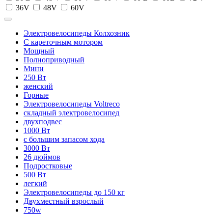
36V
48V
60V
Электровелосипеды Колхозник
С кареточным мотором
Мощный
Полноприводный
Мини
250 Вт
женский
Горные
Электровелосипеды Voltreco
складный электровелосипед
двухподвес
1000 Вт
с большим запасом хода
3000 Вт
26 дюймов
Подростковые
500 Вт
легкий
Электровелосипеды до 150 кг
Двухместный взрослый
750w