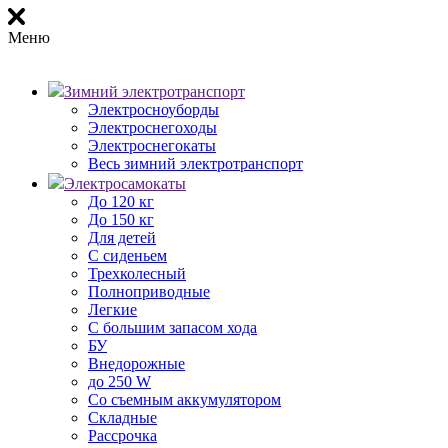
Меню
Зимний электротранспорт
Электросноуборды
Электроснегоходы
Электроснегокаты
Весь зимний электротранспорт
Электросамокаты
До 120 кг
До 150 кг
Для детей
С сиденьем
Трехколесный
Полноприводные
Легкие
С большим запасом хода
БУ
Внедорожные
до 250 W
Со съемным аккумулятором
Складные
Рассрочка