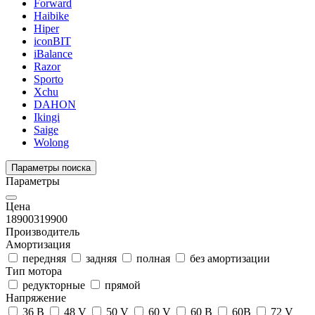
Forward
Haibike
Hiper
iconBIT
iBalance
Razor
Sporto
Xchu
DAHON
Ikingi
Saige
Wolong
Параметры поиска
Параметры
Цена
18900
319900
Производитель
Амортизация
передняя
задняя
полная
без амортизации
Тип мотора
редукторные
прямой
Напряжение
36 В
48 V
50 V
60 V
60 В
60В
72 V