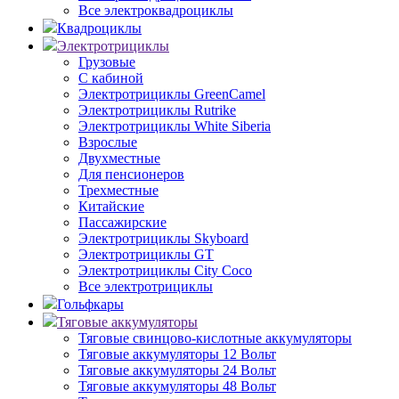
Все электроквадроциклы
Квадроциклы
Электротрициклы
Грузовые
С кабиной
Электротрициклы GreenCamel
Электротрициклы Rutrike
Электротрициклы White Siberia
Взрослые
Двухместные
Для пенсионеров
Трехместные
Китайские
Пассажирские
Электротрициклы Skyboard
Электротрициклы GT
Электротрициклы City Coco
Все электротрициклы
Гольфкары
Тяговые аккумуляторы
Тяговые свинцово-кислотные аккумуляторы
Тяговые аккумуляторы 12 Вольт
Тяговые аккумуляторы 24 Вольт
Тяговые аккумуляторы 48 Вольт