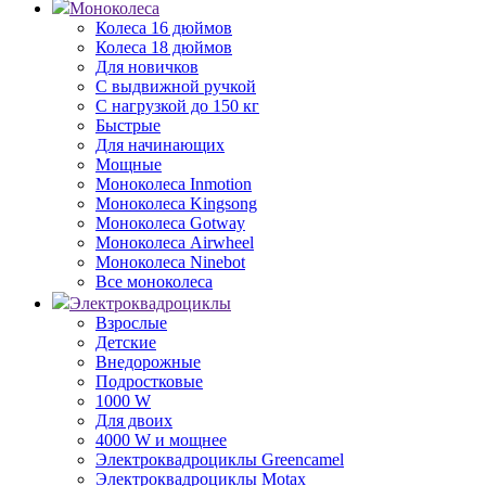
Моноколеса
Колеса 16 дюймов
Колеса 18 дюймов
Для новичков
С выдвижной ручкой
С нагрузкой до 150 кг
Быстрые
Для начинающих
Мощные
Моноколеса Inmotion
Моноколеса Kingsong
Моноколеса Gotway
Моноколеса Airwheel
Моноколеса Ninebot
Все моноколеса
Электроквадроциклы
Взрослые
Детские
Внедорожные
Подростковые
1000 W
Для двоих
4000 W и мощнее
Электроквадроциклы Greencamel
Электроквадроциклы Motax