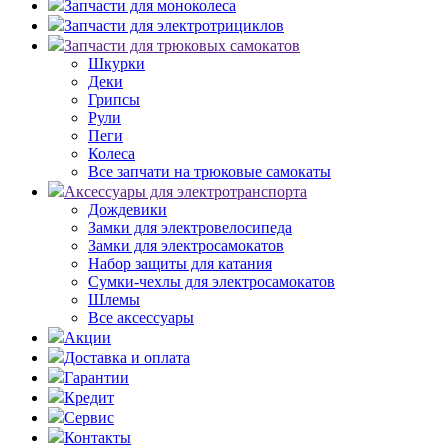
Запчасти для моноколеса
Запчасти для электротрициклов
Запчасти для трюковых самокатов
Шкурки
Деки
Грипсы
Рули
Пеги
Колеса
Все запчати на трюковые самокаты
Аксессуары для электротранспорта
Дождевики
Замки для электровелосипеда
Замки для электросамокатов
Набор защиты для катания
Сумки-чехлы для электросамокатов
Шлемы
Все аксессуары
Акции
Доставка и оплата
Гарантии
Кредит
Сервис
Контакты