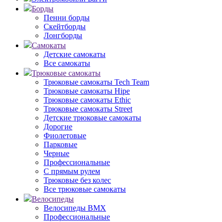
Борды
Пенни борды
Скейтборды
Лонгборды
Самокаты
Детские самокаты
Все самокаты
Трюковые самокаты
Трюковые самокаты Tech Team
Трюковые самокаты Hipe
Трюковые самокаты Ethic
Трюковые самокаты Street
Детские трюковые самокаты
Дорогие
Фиолетовые
Парковые
Черные
Профессиональные
С прямым рулем
Трюковые без колес
Все трюковые самокаты
Велосипеды
Велосипеды BMX
Профессиональные