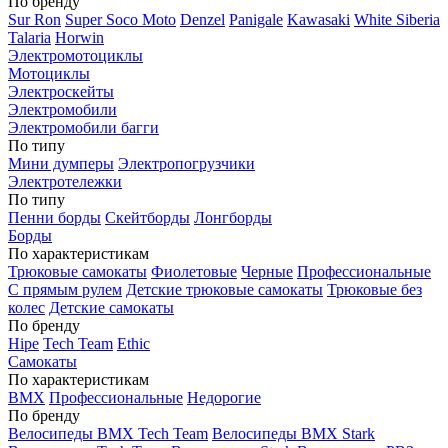
По бренду
Sur Ron
Super Soco Moto
Denzel
Panigale
Kawasaki
White Siberia
Talaria
Horwin
Электромотоциклы
Мотоциклы
Электроскейты
Электромобили
Электромобили багги
По типу
Мини думперы
Электропогрузчики
Электротележки
По типу
Пенни борды
Скейтборды
Лонгборды
Борды
По характеристикам
Трюковые самокаты
Фиолетовые
Черные
Профессиональные
С прямым рулем
Детские трюковые самокаты
Трюковые без
колес
Детские самокаты
По бренду
Hipe
Tech Team
Ethic
Самокаты
По характеристикам
BMX
Профессиональные
Недорогие
По бренду
Велосипеды BMX Tech Team
Велосипеды BMX Stark