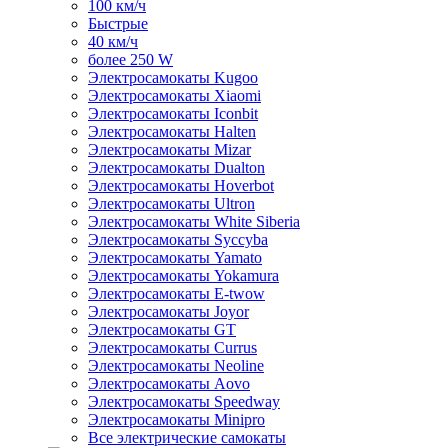
100 км/ч
Быстрые
40 км/ч
более 250 W
Электросамокаты Kugoo
Электросамокаты Xiaomi
Электросамокаты Iconbit
Электросамокаты Halten
Электросамокаты Mizar
Электросамокаты Dualton
Электросамокаты Hoverbot
Электросамокаты Ultron
Электросамокаты White Siberia
Электросамокаты Syccyba
Электросамокаты Yamato
Электросамокаты Yokamura
Электросамокаты E-twow
Электросамокаты Joyor
Электросамокаты GT
Электросамокаты Currus
Электросамокаты Neoline
Электросамокаты Aovo
Электросамокаты Speedway
Электросамокаты Minipro
Все электрические самокаты