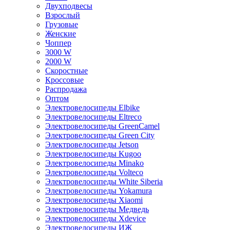
Двухподвесы
Взрослый
Грузовые
Женские
Чоппер
3000 W
2000 W
Скоростные
Кроссовые
Распродажа
Оптом
Электровелосипеды Elbike
Электровелосипеды Eltreco
Электровелосипеды GreenCamel
Электровелосипеды Green City
Электровелосипеды Jetson
Электровелосипеды Kugoo
Электровелосипеды Minako
Электровелосипеды Volteco
Электровелосипеды White Siberia
Электровелосипеды Yokamura
Электровелосипеды Xiaomi
Электровелосипеды Медведь
Электровелосипеды Xdevice
Электровелосипеды ИЖ