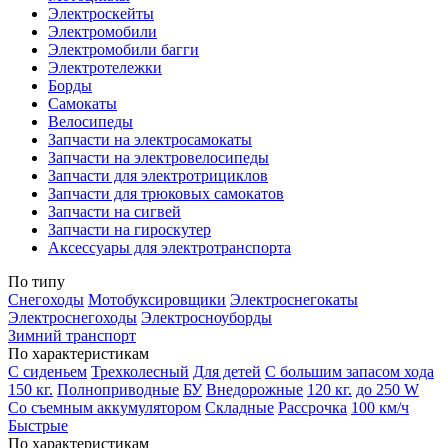
Электроскейты
Электромобили
Электромобили багги
Электротележки
Борды
Самокаты
Велосипеды
Запчасти на электросамокаты
Запчасти на электровелосипеды
Запчасти для электротрициклов
Запчасти для трюковых самокатов
Запчасти на сигвей
Запчасти на гироскутер
Аксессуары для электротранспорта
По типу
Снегоходы
Мотобуксировщики
Электроснегокаты
Электроснегоходы
Электросноуборды
Зимний транспорт
По характеристикам
С сиденьем
Трехколесный
Для детей
С большим запасом хода
150 кг.
Полноприводные
БУ
Внедорожные
120 кг.
до 250 W
Со съемным аккумулятором
Складные
Рассрочка
100 км/ч
Быстрые
По характеристикам