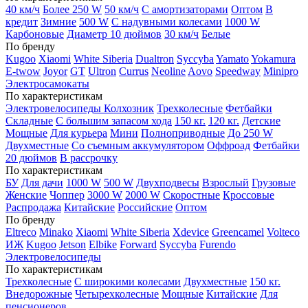
40 км/ч
Более 250 W
50 км/ч
С амортизаторами
Оптом
В
кредит
Зимние
500 W
С надувными колесами
1000 W
Карбоновые
Диаметр 10 дюймов
30 км/ч
Белые
По бренду
Kugoo
Xiaomi
White Siberia
Dualtron
Syccyba
Yamato
Yokamura
E-twow
Joyor
GT
Ultron
Currus
Neoline
Aovo
Speedway
Minipro
Электросамокаты
По характеристикам
Электровелосипеды Колхозник
Трехколесные
Фетбайки
Складные
С большим запасом хода
150 кг.
120 кг.
Детские
Мощные
Для курьера
Мини
Полноприводные
До 250 W
Двухместные
Со съемным аккумулятором
Оффроад
Фетбайки
20 дюймов
В рассрочку
По характеристикам
БУ
Для дачи
1000 W
500 W
Двухподвесы
Взрослый
Грузовые
Женские
Чоппер
3000 W
2000 W
Скоростные
Кроссовые
Распродажа
Китайские
Российские
Оптом
По бренду
Eltreco
Minako
Xiaomi
White Siberia
Xdevice
Greencamel
Volteco
ИЖ
Kugoo
Jetson
Elbike
Forward
Syccyba
Furendo
Электровелосипеды
По характеристикам
Трехколесные
С широкими колесами
Двухместные
150 кг.
Внедорожные
Четырехколесные
Мощные
Китайские
Для
пенсионеров