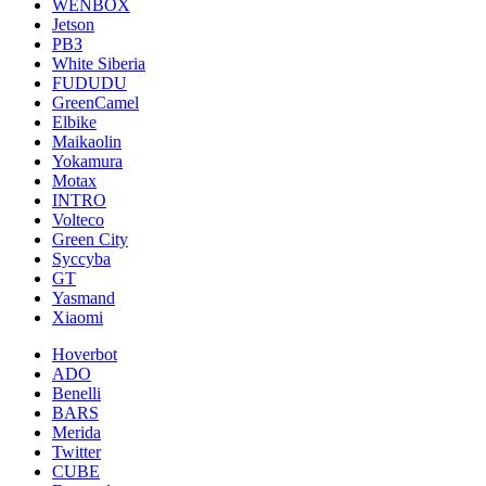
WENBOX
Jetson
РВЗ
White Siberia
FUDUDU
GreenCamel
Elbike
Maikaolin
Yokamura
Motax
INTRO
Volteco
Green City
Syccyba
GT
Yasmand
Xiaomi
Hoverbot
ADO
Benelli
BARS
Merida
Twitter
CUBE