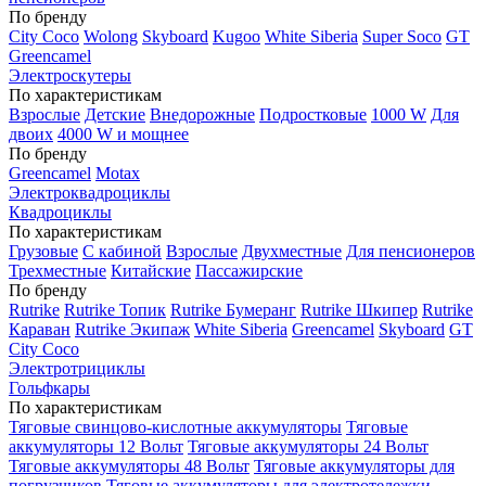
По бренду
City Coco
Wolong
Skyboard
Kugoo
White Siberia
Super Soco
GT
Greencamel
Электроскутеры
По характеристикам
Взрослые
Детские
Внедорожные
Подростковые
1000 W
Для
двоих
4000 W и мощнее
По бренду
Greencamel
Motax
Электроквадроциклы
Квадроциклы
По характеристикам
Грузовые
С кабиной
Взрослые
Двухместные
Для пенсионеров
Трехместные
Китайские
Пассажирские
По бренду
Rutrike
Rutrike Топик
Rutrike Бумеранг
Rutrike Шкипер
Rutrike
Караван
Rutrike Экипаж
White Siberia
Greencamel
Skyboard
GT
City Coco
Электротрициклы
Гольфкары
По характеристикам
Тяговые свинцово-кислотные аккумуляторы
Тяговые
аккумуляторы 12 Вольт
Тяговые аккумуляторы 24 Вольт
Тяговые аккумуляторы 48 Вольт
Тяговые аккумуляторы для
погрузчиков
Тяговые аккумуляторы для электротележки