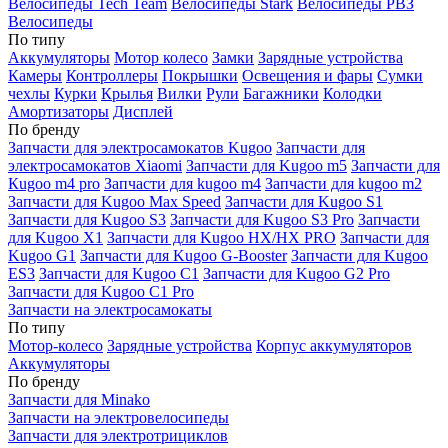
Велосипеды Tech Team
Велосипеды Stark
Велосипеды РВЗ
Велосипеды
По типу
Аккумуляторы
Мотор колесо
Замки
Зарядные устройства
Камеры
Контроллеры
Покрышки
Освещения и фары
Сумки
чехлы
Курки
Крылья
Вилки
Рули
Багажники
Колодки
Амортизаторы
Дисплей
По бренду
Запчасти для электросамокатов Kugoo
Запчасти для
электросамокатов Xiaomi
Запчасти для Kugoo m5
Запчасти для
Кugoo m4 pro
Запчасти для kugoo m4
Запчасти для kugoo m2
Запчасти для Kugoo Max Speed
Запчасти для Kugoo S1
Запчасти для Kugoo S3
Запчасти для Kugoo S3 Pro
Запчасти
для Kugoo X1
Запчасти для Kugoo HX/HX PRO
Запчасти для
Kugoo G1
Запчасти для Kugoo G-Booster
Запчасти для Kugoo
ES3
Запчасти для Kugoo C1
Запчасти для Kugoo G2 Pro
Запчасти для Kugoo C1 Pro
Запчасти на электросамокаты
По типу
Мотор-колесо
Зарядные устройства
Корпус аккумуляторов
Аккумуляторы
По бренду
Запчасти для Minako
Запчасти на электровелосипеды
Запчасти для электротрициклов