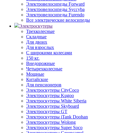
Электровелосипеды Forward
Электровелосипеды Syccyba
Электровелосипеды Furendo
Все электрические велосипеды
Электроскутеры
Трехколесные
Складные
Для двоих
Для взрослых
С широкими колесами
150 кг.
Внедорожные
Четырехколесные
Мощные
Китайские
Для пенсионеров
Электроскутеры CityCoco
Электроскутеры Kugoo
Электроскутеры White Siberia
Электроскутеры Skyboard
Электроскутеры GT
Электроскутеры iTank Doohan
Электроскутеры Wolong
Электроскутеры Super Soco
Электроскутеры Greencamel