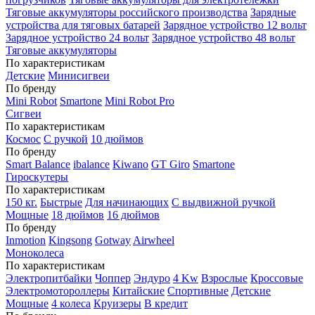
Тяговые аккумуляторы российского производства
Зарядные
устройства для тяговых батарей
Зарядное устройство 12 вольт
Зарядное устройство 24 вольт
Зарядное устройство 48 вольт
Тяговые аккумуляторы
По характеристикам
Детские
Минисигвеи
По бренду
Mini Robot
Smartone
Mini Robot Pro
Сигвеи
По характеристикам
Космос
С ручкой
10 дюймов
По бренду
Smart Balance
ibalance
Kiwano
GT Giro
Smartone
Гироскутеры
По характеристикам
150 кг.
Быстрые
Для начинающих
С выдвижной ручкой
Мощные
18 дюймов
16 дюймов
По бренду
Inmotion
Kingsong
Gotway
Airwheel
Моноколеса
По характеристикам
Электропитбайки
Чоппер
Эндуро
4 Kw
Взрослые
Кроссовые
Электромотороллеры
Китайские
Спортивные
Детские
Мощные
4 колеса
Круизеры
В кредит