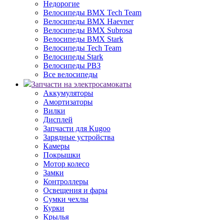
Недорогие
Велосипеды BMX Tech Team
Велосипеды BMX Haevner
Велосипеды BMX Subrosa
Велосипеды BMX Stark
Велосипеды Tech Team
Велосипеды Stark
Велосипеды РВЗ
Все велосипеды
Запчасти на электросамокаты
Аккумуляторы
Амортизаторы
Вилки
Дисплей
Запчасти для Kugoo
Зарядные устройства
Камеры
Покрышки
Мотор колесо
Замки
Контроллеры
Освещения и фары
Сумки чехлы
Курки
Крылья