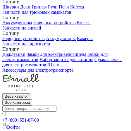
По типу
Шкурки
Деки
Грипсы
Рули
Пеги
Колеса
Запчасти для трюковых самокатов
По типу
Аккумуляторы
Зарядные устройства
Колеса
Запчасти на сигвей
По типу
Зарядные устройства
Аккумуляторы
Камеры
Запчасти на гироскутер
По типу
Дождевики
Замки для электровелосипеда
Замки для
электросамокатов
Набор защиты для катания
Сумки-чехлы
для электросамокатов
Шлемы
Аксессуары для электротранспорта
Весь каталог
Все категории
+7 (800) 551-87-08
Войти