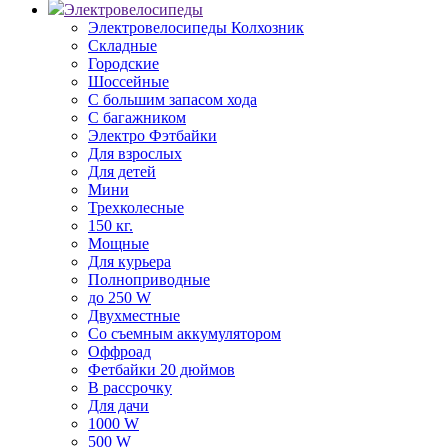
Электровелосипеды
Электровелосипеды Колхозник
Складные
Городские
Шоссейные
С большим запасом хода
С багажником
Электро Фэтбайки
Для взрослых
Для детей
Мини
Трехколесные
150 кг.
Мощные
Для курьера
Полноприводные
до 250 W
Двухместные
Со съемным аккумулятором
Оффроад
Фетбайки 20 дюймов
В рассрочку
Для дачи
1000 W
500 W