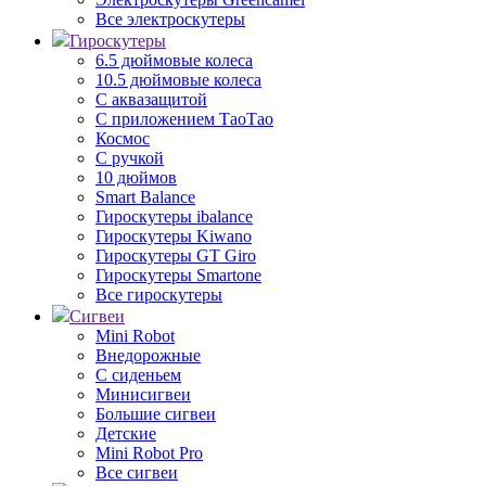
Все электроскутеры
Гироскутеры
6.5 дюймовые колеса
10.5 дюймовые колеса
С аквазащитой
С приложением ТаоТао
Космос
С ручкой
10 дюймов
Smart Balance
Гироскутеры ibalance
Гироскутеры Kiwano
Гироскутеры GT Giro
Гироскутеры Smartone
Все гироскутеры
Сигвеи
Mini Robot
Внедорожные
С сиденьем
Минисигвеи
Большие сигвеи
Детские
Mini Robot Pro
Все сигвеи