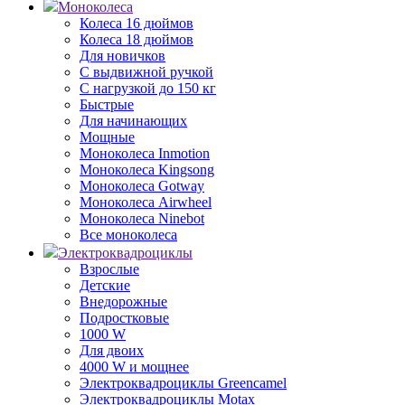
Моноколеса
Колеса 16 дюймов
Колеса 18 дюймов
Для новичков
С выдвижной ручкой
С нагрузкой до 150 кг
Быстрые
Для начинающих
Мощные
Моноколеса Inmotion
Моноколеса Kingsong
Моноколеса Gotway
Моноколеса Airwheel
Моноколеса Ninebot
Все моноколеса
Электроквадроциклы
Взрослые
Детские
Внедорожные
Подростковые
1000 W
Для двоих
4000 W и мощнее
Электроквадроциклы Greencamel
Электроквадроциклы Motax