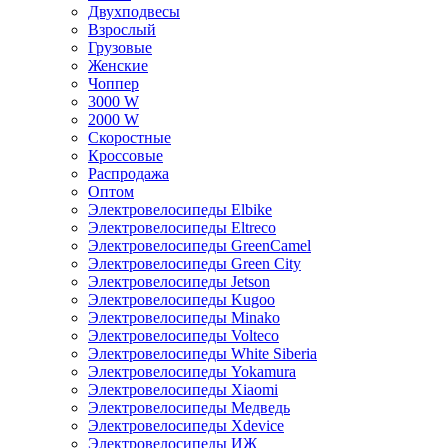
Двухподвесы
Взрослый
Грузовые
Женские
Чоппер
3000 W
2000 W
Скоростные
Кроссовые
Распродажа
Оптом
Электровелосипеды Elbike
Электровелосипеды Eltreco
Электровелосипеды GreenCamel
Электровелосипеды Green City
Электровелосипеды Jetson
Электровелосипеды Kugoo
Электровелосипеды Minako
Электровелосипеды Volteco
Электровелосипеды White Siberia
Электровелосипеды Yokamura
Электровелосипеды Xiaomi
Электровелосипеды Медведь
Электровелосипеды Xdevice
Электровелосипеды ИЖ