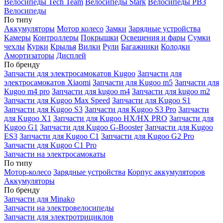
Велосипеды Tech Team
Велосипеды Stark
Велосипеды РВЗ
Велосипеды
По типу
Аккумуляторы
Мотор колесо
Замки
Зарядные устройства
Камеры
Контроллеры
Покрышки
Освещения и фары
Сумки
чехлы
Курки
Крылья
Вилки
Рули
Багажники
Колодки
Амортизаторы
Дисплей
По бренду
Запчасти для электросамокатов Kugoo
Запчасти для
электросамокатов Xiaomi
Запчасти для Kugoo m5
Запчасти для
Кugoo m4 pro
Запчасти для kugoo m4
Запчасти для kugoo m2
Запчасти для Kugoo Max Speed
Запчасти для Kugoo S1
Запчасти для Kugoo S3
Запчасти для Kugoo S3 Pro
Запчасти
для Kugoo X1
Запчасти для Kugoo HX/HX PRO
Запчасти для
Kugoo G1
Запчасти для Kugoo G-Booster
Запчасти для Kugoo
ES3
Запчасти для Kugoo C1
Запчасти для Kugoo G2 Pro
Запчасти для Kugoo C1 Pro
Запчасти на электросамокаты
По типу
Мотор-колесо
Зарядные устройства
Корпус аккумуляторов
Аккумуляторы
По бренду
Запчасти для Minako
Запчасти на электровелосипеды
Запчасти для электротрициклов