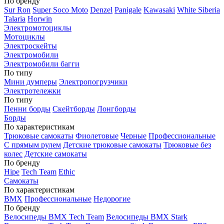
По бренду
Sur Ron
Super Soco Moto
Denzel
Panigale
Kawasaki
White Siberia
Talaria
Horwin
Электромотоциклы
Мотоциклы
Электроскейты
Электромобили
Электромобили багги
По типу
Мини думперы
Электропогрузчики
Электротележки
По типу
Пенни борды
Скейтборды
Лонгборды
Борды
По характеристикам
Трюковые самокаты
Фиолетовые
Черные
Профессиональные
С прямым рулем
Детские трюковые самокаты
Трюковые без
колес
Детские самокаты
По бренду
Hipe
Tech Team
Ethic
Самокаты
По характеристикам
BMX
Профессиональные
Недорогие
По бренду
Велосипеды BMX Tech Team
Велосипеды BMX Stark