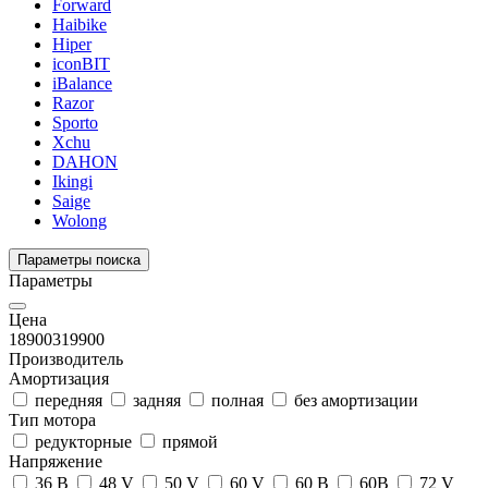
Forward
Haibike
Hiper
iconBIT
iBalance
Razor
Sporto
Xchu
DAHON
Ikingi
Saige
Wolong
Параметры поиска
Параметры
Цена
18900
319900
Производитель
Амортизация
передняя
задняя
полная
без амортизации
Тип мотора
редукторные
прямой
Напряжение
36 В
48 V
50 V
60 V
60 В
60В
72 V