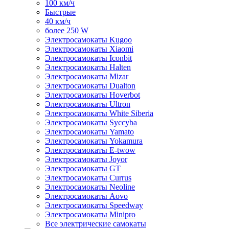
100 км/ч
Быстрые
40 км/ч
более 250 W
Электросамокаты Kugoo
Электросамокаты Xiaomi
Электросамокаты Iconbit
Электросамокаты Halten
Электросамокаты Mizar
Электросамокаты Dualton
Электросамокаты Hoverbot
Электросамокаты Ultron
Электросамокаты White Siberia
Электросамокаты Syccyba
Электросамокаты Yamato
Электросамокаты Yokamura
Электросамокаты E-twow
Электросамокаты Joyor
Электросамокаты GT
Электросамокаты Currus
Электросамокаты Neoline
Электросамокаты Aovo
Электросамокаты Speedway
Электросамокаты Minipro
Все электрические самокаты