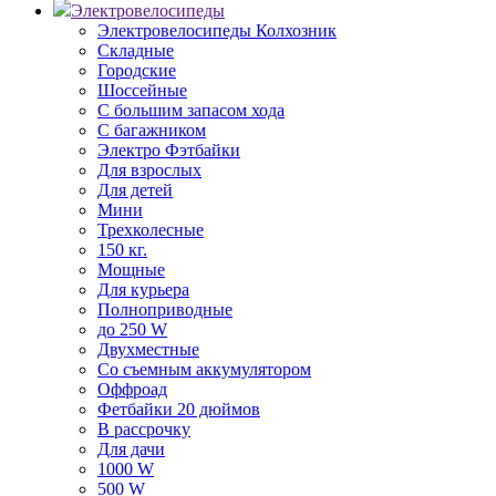
Электровелосипеды
Электровелосипеды Колхозник
Складные
Городские
Шоссейные
С большим запасом хода
С багажником
Электро Фэтбайки
Для взрослых
Для детей
Мини
Трехколесные
150 кг.
Мощные
Для курьера
Полноприводные
до 250 W
Двухместные
Со съемным аккумулятором
Оффроад
Фетбайки 20 дюймов
В рассрочку
Для дачи
1000 W
500 W