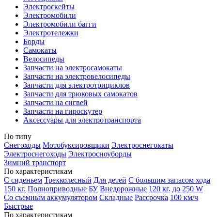
Электроскейты
Электромобили
Электромобили багги
Электротележки
Борды
Самокаты
Велосипеды
Запчасти на электросамокаты
Запчасти на электровелосипеды
Запчасти для электротрициклов
Запчасти для трюковых самокатов
Запчасти на сигвей
Запчасти на гироскутер
Аксессуары для электротранспорта
По типу
Снегоходы
Мотобуксировщики
Электроснегокаты
Электроснегоходы
Электросноуборды
Зимний транспорт
По характеристикам
С сиденьем
Трехколесный
Для детей
С большим запасом хода
150 кг.
Полноприводные
БУ
Внедорожные
120 кг.
до 250 W
Со съемным аккумулятором
Складные
Рассрочка
100 км/ч
Быстрые
По характеристикам