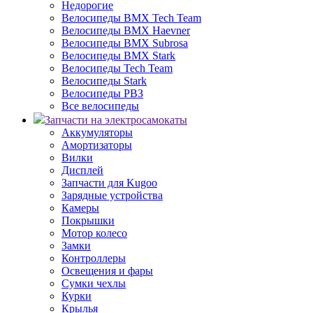
Недорогие
Велосипеды BMX Tech Team
Велосипеды BMX Haevner
Велосипеды BMX Subrosa
Велосипеды BMX Stark
Велосипеды Tech Team
Велосипеды Stark
Велосипеды РВЗ
Все велосипеды
Запчасти на электросамокаты
Аккумуляторы
Амортизаторы
Вилки
Дисплей
Запчасти для Kugoo
Зарядные устройства
Камеры
Покрышки
Мотор колесо
Замки
Контроллеры
Освещения и фары
Сумки чехлы
Курки
Крылья