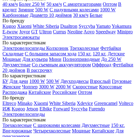
40 км/ч
Более 250 W
50 км/ч
С амортизаторами
Оптом
В
кредит
Зимние
500 W
С надувными колесами
1000 W
Карбоновые
Диаметр 10 дюймов
30 км/ч
Белые
По бренду
Kugoo
Xiaomi
White Siberia
Dualtron
Syccyba
Yamato
Yokamura
E-twow
Joyor
GT
Ultron
Currus
Neoline
Aovo
Speedway
Minipro
Электросамокаты
По характеристикам
Электровелосипеды Колхозник
Трехколесные
Фетбайки
Складные
С большим запасом хода
150 кг.
120 кг.
Детские
Мощные
Для курьера
Мини
Полноприводные
До 250 W
Двухместные
Со съемным аккумулятором
Оффроад
Фетбайки
20 дюймов
В рассрочку
По характеристикам
БУ
Для дачи
1000 W
500 W
Двухподвесы
Взрослый
Грузовые
Женские
Чоппер
3000 W
2000 W
Скоростные
Кроссовые
Распродажа
Китайские
Российские
Оптом
По бренду
Eltreco
Minako
Xiaomi
White Siberia
Xdevice
Greencamel
Volteco
ИЖ
Kugoo
Jetson
Elbike
Forward
Syccyba
Furendo
Электровелосипеды
По характеристикам
Трехколесные
С широкими колесами
Двухместные
150 кг.
Внедорожные
Четырехколесные
Мощные
Китайские
Для
пенсионеров