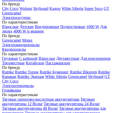
По бренду
City Coco
Wolong
Skyboard
Kugoo
White Siberia
Super Soco
GT
Greencamel
Электроскутеры
По характеристикам
Взрослые
Детские
Внедорожные
Подростковые
1000 W
Для
двоих
4000 W и мощнее
По бренду
Greencamel
Motax
Электроквадроциклы
Квадроциклы
По характеристикам
Грузовые
С кабиной
Взрослые
Двухместные
Для пенсионеров
Трехместные
Китайские
Пассажирские
По бренду
Rutrike
Rutrike Топик
Rutrike Бумеранг
Rutrike Шкипер
Rutrike
Караван
Rutrike Экипаж
White Siberia
Greencamel
Skyboard
GT
City Coco
Электротрициклы
Гольфкары
По характеристикам
Тяговые свинцово-кислотные аккумуляторы
Тяговые
аккумуляторы 12 Вольт
Тяговые аккумуляторы 24 Вольт
Тяговые аккумуляторы 48 Вольт
Тяговые аккумуляторы для
погрузчиков
Тяговые аккумуляторы для электротележки