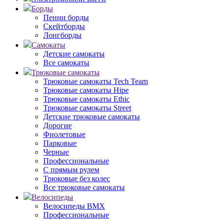
Борды
Пенни борды
Скейтборды
Лонгборды
Самокаты
Детские самокаты
Все самокаты
Трюковые самокаты
Трюковые самокаты Tech Team
Трюковые самокаты Hipe
Трюковые самокаты Ethic
Трюковые самокаты Street
Детские трюковые самокаты
Дорогие
Фиолетовые
Парковые
Черные
Профессиональные
С прямым рулем
Трюковые без колес
Все трюковые самокаты
Велосипеды
Велосипеды BMX
Профессиональные