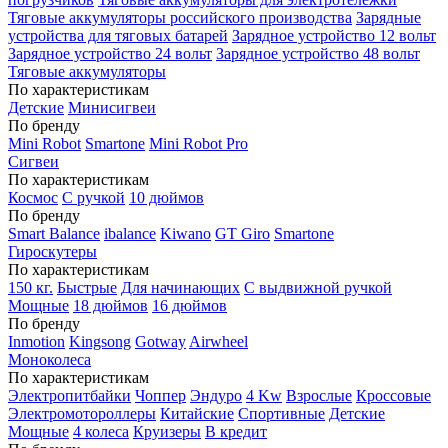
Тяговые аккумуляторы российского производства
Зарядные
устройства для тяговых батарей
Зарядное устройство 12 вольт
Зарядное устройство 24 вольт
Зарядное устройство 48 вольт
Тяговые аккумуляторы
По характеристикам
Детские
Минисигвеи
По бренду
Mini Robot
Smartone
Mini Robot Pro
Сигвеи
По характеристикам
Космос
С ручкой
10 дюймов
По бренду
Smart Balance
ibalance
Kiwano
GT Giro
Smartone
Гироскутеры
По характеристикам
150 кг.
Быстрые
Для начинающих
С выдвижной ручкой
Мощные
18 дюймов
16 дюймов
По бренду
Inmotion
Kingsong
Gotway
Airwheel
Моноколеса
По характеристикам
Электропитбайки
Чоппер
Эндуро
4 Kw
Взрослые
Кроссовые
Электромотороллеры
Китайские
Спортивные
Детские
Мощные
4 колеса
Круизеры
В кредит