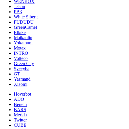
WENBOX
Jetson
РВЗ
White Siberia
FUDUDU
GreenCamel
Elbike
Maikaolin
Yokamura
Motax
INTRO
Volteco
Green City
Syccyba
GT
Yasmand
Xiaomi
Hoverbot
ADO
Benelli
BARS
Merida
Twitter
CUBE