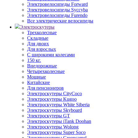
Электровелосипеды Forward
Электровелосипеды Syccyba
Электровелосипеды Furendo
Все электрические велосипеды
Электроскутеры
Трехколесные
Складные
Для двоих
Для взрослых
С широкими колесами
150 кг.
Внедорожные
Четырехколесные
Мощные
Китайские
Для пенсионеров
Электроскутеры CityCoco
Электроскутеры Kugoo
Электроскутеры White Siberia
Электроскутеры Skyboard
Электроскутеры GT
Электроскутеры iTank Doohan
Электроскутеры Wolong
Электроскутеры Super Soco
Электроскутеры Greencamel