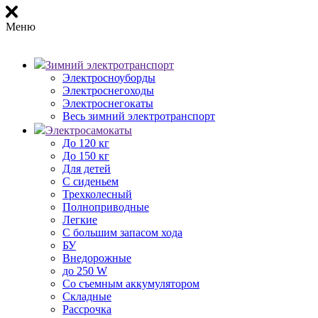
Меню
Зимний электротранспорт
Электросноуборды
Электроснегоходы
Электроснегокаты
Весь зимний электротранспорт
Электросамокаты
До 120 кг
До 150 кг
Для детей
С сиденьем
Трехколесный
Полноприводные
Легкие
С большим запасом хода
БУ
Внедорожные
до 250 W
Со съемным аккумулятором
Складные
Рассрочка