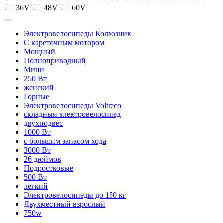
36V
48V
60V
Электровелосипеды Колхозник
С кареточным мотором
Мощный
Полноприводный
Мини
250 Вт
женский
Горные
Электровелосипеды Voltreco
складный электровелосипед
двухподвес
1000 Вт
с большим запасом хода
3000 Вт
26 дюймов
Подростковые
500 Вт
легкий
Электровелосипеды до 150 кг
Двухместный взрослый
750w