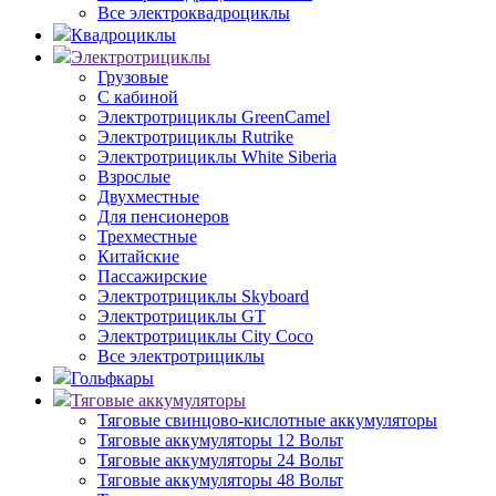
Все электроквадроциклы
Квадроциклы
Электротрициклы
Грузовые
С кабиной
Электротрициклы GreenCamel
Электротрициклы Rutrike
Электротрициклы White Siberia
Взрослые
Двухместные
Для пенсионеров
Трехместные
Китайские
Пассажирские
Электротрициклы Skyboard
Электротрициклы GT
Электротрициклы City Coco
Все электротрициклы
Гольфкары
Тяговые аккумуляторы
Тяговые свинцово-кислотные аккумуляторы
Тяговые аккумуляторы 12 Вольт
Тяговые аккумуляторы 24 Вольт
Тяговые аккумуляторы 48 Вольт