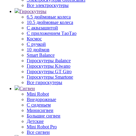
Все электроскутеры
Гироскутеры
6.5 дюймовые колеса
10.5 дюймовые колеса
С аквазащитой
С приложением ТаоТао
Космос
С ручкой
10 дюймов
Smart Balance
Гироскутеры ibalance
Гироскутеры Kiwano
Гироскутеры GT Giro
Гироскутеры Smartone
Все гироскутеры
Сигвеи
Mini Robot
Внедорожные
С сиденьем
Минисигвеи
Большие сигвеи
Детские
Mini Robot Pro
Все сигвеи