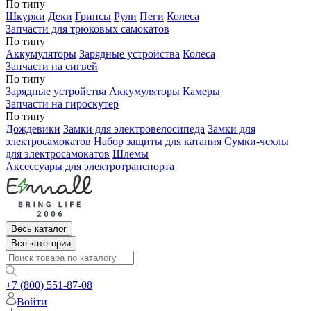
По типу
Шкурки
Деки
Грипсы
Рули
Пеги
Колеса
Запчасти для трюковых самокатов
По типу
Аккумуляторы
Зарядные устройства
Колеса
Запчасти на сигвей
По типу
Зарядные устройства
Аккумуляторы
Камеры
Запчасти на гироскутер
По типу
Дождевики
Замки для электровелосипеда
Замки для
электросамокатов
Набор защиты для катания
Сумки-чехлы
для электросамокатов
Шлемы
Аксессуары для электротранспорта
Весь каталог
Все категории
+7 (800) 551-87-08
Войти