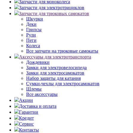
Запчасти для моноколеса
Запчасти для электротрициклов
Запчасти для трюковых самокатов
Шкурки
Деки
Грипсы
Рули
Пеги
Колеса
Все запчати на трюковые самокаты
Аксессуары для электротранспорта
Дождевики
Замки для электровелосипеда
Замки для электросамокатов
Набор защиты для катания
Сумки-чехлы для электросамокатов
Шлемы
Все аксессуары
Акции
Доставка и оплата
Гарантии
Кредит
Сервис
Контакты